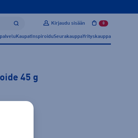
Kirjaudu sisään
0
tuotetta ostoskoris
palvelu
Kaupat
Inspiroidu
Seurakauppa
Yrityskauppa
oide 45 g