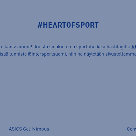
#HEARTOFSPORT
ilo kanssamme! Ikuista sinäkin oma sporttihetkesi hashtagilla
#
lisää tunniste @intersportsuomi, niin ne näytetään sivustollamme
ASICS Gel-Nimbus
Con