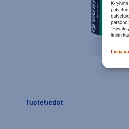
K-ryhmä 
palvelumm
palvelui
personoi
”Hyväksy
linkin ka
Lisää va
Tuotetiedot