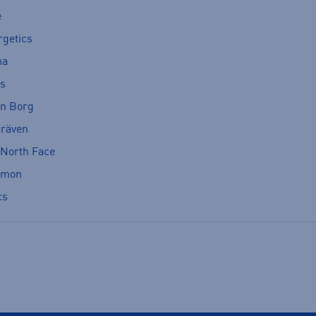
e
rgetics
ma
cs
rn Borg
lräven
 North Face
omon
cs