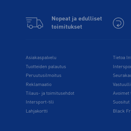
Nopeat ja edulliset
toimitukset
Asiakaspalvelu
Tietoa In
Tuotteiden palautus
Interspo
Peruutusilmoitus
Seuraka
Reklamaatio
Vastuull
Tilaus- ja toimitusehdot
Avoimet 
Intersport-tili
Suositut 
Lahjakortti
Black Fr