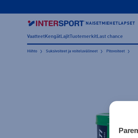
NAISET
MIEHET
LAPSET
Vaatteet
Kengät
Lajit
Tuotemerkit
Last chance
Hiihto
Suksivoiteet ja voiteluvälineet
Pitovoiteet
Parem