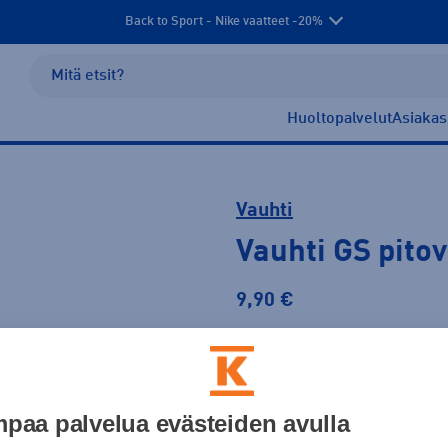
Back to Sport - Nike vaatteet -20%
Huoltopalvelut
Asiakas
Vauhti
Vauhti GS pitov
9,90 €
Väri
paa palvelua evästeiden avulla
Vihreä