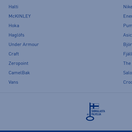
Halti
Nik
McKINLEY
Ene
Hoka
Pu
Haglöfs
Asi
Under Armour
Bjö
Craft
Fjäl
Zeropoint
The
CamelBak
Sal
Vans
Cro