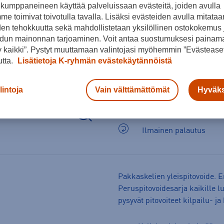
kumppaneineen käyttää palveluissaan evästeitä, joiden avulla
e toimivat toivotulla tavalla. Lisäksi evästeiden avulla mitataa
den tehokkuutta sekä mahdollistetaan yksilöllinen ostokokemus 
dun mainonnan tarjoaminen. Voit antaa suostumuksesi painama
 kaikki”. Pystyt muuttamaan valintojasi myöhemmin ”Evästeaset
utta.
Lisätietoja K-ryhmän evästekäytännöistä
lintoja
Vain välttämättömät
Hyväks
Arvioitu toimitusaika 1-
Ilmainen palautus
Pakkaskelien yleispitovoide. Er
Peruspitovoidesarja kaikille lu
pysyvät pitovoiteet kilpailu- j