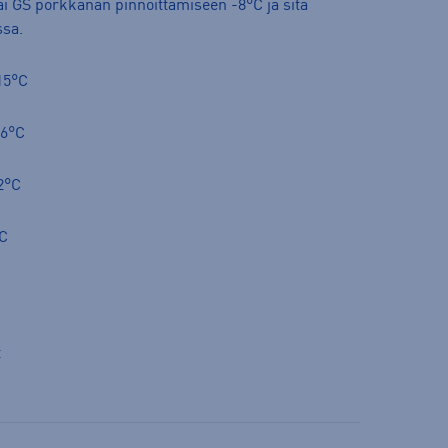
tai GS porkkanan pinnoittamiseen -8°C ja sitä
sa.
15°C
/-6°C
2°C
°C
t