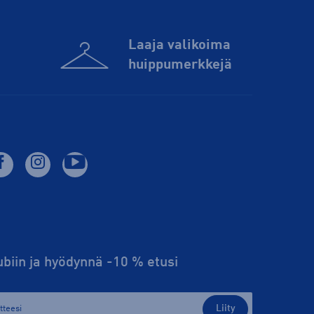
Laaja valikoima
huippu­merkkejä
lubiin ja hyödynnä -10 % etusi
Liity