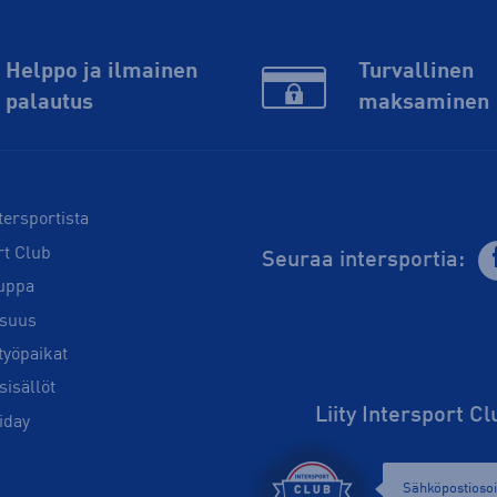
Helppo ja ilmainen
Turvallinen
palautus
maksaminen
tersportista
rt Club
Seuraa intersportia:
uppa
isuus
työpaikat
sisällöt
Liity Intersport C
iday