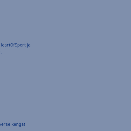
HeartOfSport
ja
.
verse kengät