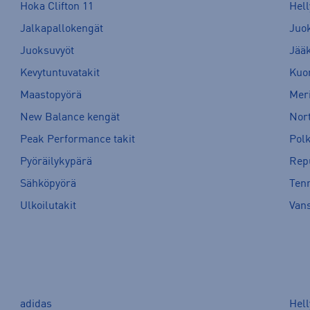
Hoka Clifton 11
Hell
Jalkapallokengät
Juo
Juoksuvyöt
Jää
Kevytuntuvatakit
Kuor
Maastopyörä
Meri
New Balance kengät
Nort
Peak Performance takit
Pol
Pyöräilykypärä
Rep
Sähköpyörä
Tenn
Ulkoilutakit
Van
adidas
Hel