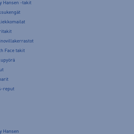
y Hansen -takit
ksukengät
kiekkomailat
itakit
novillakerrastot
h Face takit
kupyörä
ut
arit
s-reput
ly Hansen