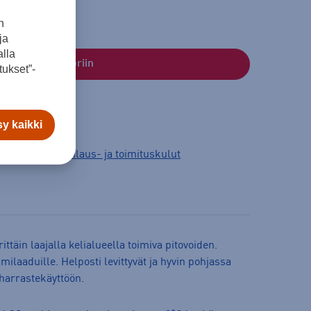
n
ja
lla
Lisää ostoskoriin
ukset”-
y kaikki
3 arkipäivää.
Tilaus- ja toimituskulut
ittäin laajalla kelialueella toimiva pitovoiden.
milaaduille. Helposti levittyvät ja hyvin pohjassa
a harrastekäyttöön.