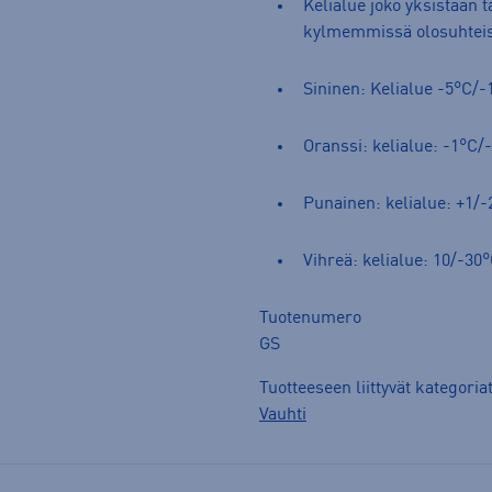
Kelialue joko yksistään 
kylmemmissä olosuhteis
Sininen: Kelialue -5°C/-
Oranssi: kelialue: -1°C
Punainen: kelialue: +1/-
Vihreä: kelialue: 10/-30
Tuotenumero
GS
Tuotteeseen liittyvät kategoria
Vauhti