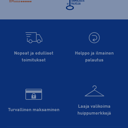
Nopeat ja edulliset
Helppo ja ilmainen
toimitukset
palautus
Laaja valikoima
Turvallinen maksaminen
huippu­merkkejä