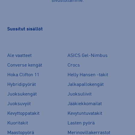
sivustollamme.
Suositut sisällöt
Ale vaatteet
ASICS Gel-Nimbus
Converse kengät
Crocs
Hoka Clifton 11
Helly Hansen -takit
Hybridipyörät
Jalkapallokengät
Juoksukengät
Juoksuliivit
Juoksuvyöt
Jääkiekkomailat
Kevyttoppatakit
Kevytuntuvatakit
Kuoritakit
Lasten pyörä
Maastopyörä
Merinovillakerrastot