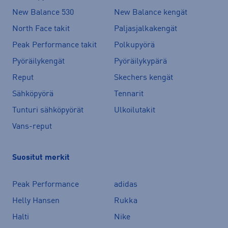
New Balance 530
New Balance kengät
North Face takit
Paljasjalkakengät
Peak Performance takit
Polkupyörä
Pyöräilykengät
Pyöräilykypärä
Reput
Skechers kengät
Sähköpyörä
Tennarit
Tunturi sähköpyörät
Ulkoilutakit
Vans-reput
Suositut merkit
Peak Performance
adidas
Helly Hansen
Rukka
Halti
Nike