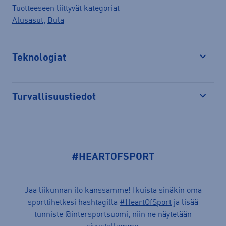
Tuotteeseen liittyvät kategoriat
Alusasut
,
Bula
Teknologiat
Avaa
Turvallisuustiedot
Avaa
#HEARTOFSPORT
Jaa liikunnan ilo kanssamme! Ikuista sinäkin oma
sporttihetkesi hashtagilla
#HeartOfSport
ja lisää
tunniste @intersportsuomi, niin ne näytetään