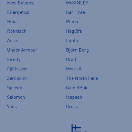
New Balance
McKINLEY
Energetics
Kari Traa
Hoka
Puma
Röhnisch
Haglöfs
Asics
Luhta
Under Armour
Björn Borg
Firefly
Craft
Fjällräven
Merrell
Zeropoint
The North Face
Speedo
CamelBak
Salomon
Icepeak
Vans
Crocs