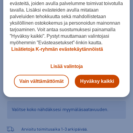
evästeitä, joiden avulla palvelumme toimivat toivotulla
Koko
tavalla. Lisäksi evästeiden avulla mitataan
palveluiden tehokkuutta sekä mahdollistetaan
S
yksilöllinen ostokokemus ja personoidun mainonnan
Kokotaulukko
tarjoaminen. Voit antaa suostumuksesi painamalla
”Hyväksy kaikki”. Pystyt muuttamaan valintojasi
myöhemmin ”Evästeasetukset”-linkin kautta.
Lisätietoja K-ryhmän evästekäytännöistä
Lisää ostoskoriin
Lisää valintoja
Tarkista saatavuus ja tilaa myymälästä
Vain välttämättömät
Hyväksy kaikki
Verkkokauppa:
Saatavilla
Myymälät:
Ei saatavilla
Valitse koko nähdäksesi myymäläsaatavuuden.
Arvioitu toimitusaika 1-3 arkipäivää.