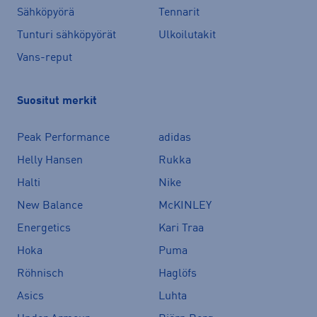
Sähköpyörä
Tennarit
Tunturi sähköpyörät
Ulkoilutakit
Vans-reput
Suositut merkit
Peak Performance
adidas
Helly Hansen
Rukka
Halti
Nike
New Balance
McKINLEY
Energetics
Kari Traa
Hoka
Puma
Röhnisch
Haglöfs
Asics
Luhta