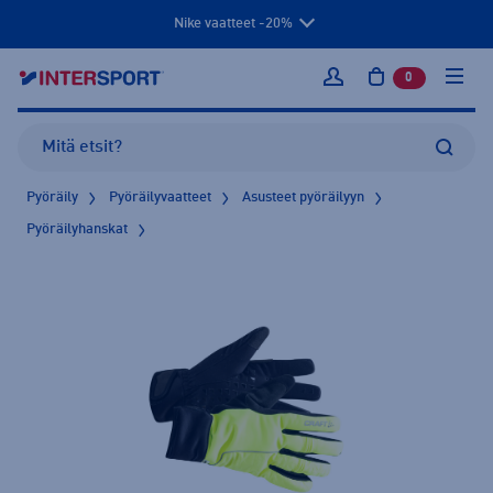
Nike vaatteet -20%
0
tuotetta osto
Kirjaudu sisään
Pyöräily
Pyöräilyvaatteet
Asusteet pyöräilyyn
Pyöräilyhanskat