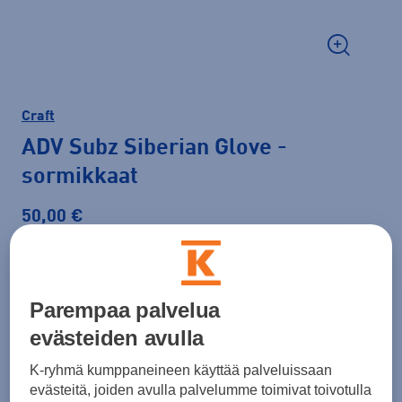
Craft
ADV Subz Siberian Glove
-
sormikkaat
50,00 €
Väri
Kirkkaankeltainen
Parempaa palvelua
evästeiden avulla
Koko
K-ryhmä kumppaneineen käyttää palveluissaan
XXS
XS
S
M
XXL
evästeitä, joiden avulla palvelumme toimivat toivotulla