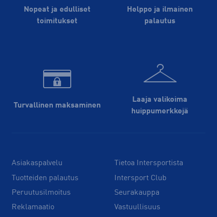
Nopeat ja edulliset
Helppo ja ilmainen
toimitukset
palautus
Laaja valikoima
Turvallinen maksaminen
huippu­merkkejä
Asiakaspalvelu
Tietoa Intersportista
Tuotteiden palautus
Intersport Club
Peruutusilmoitus
Seurakauppa
Reklamaatio
Vastuullisuus