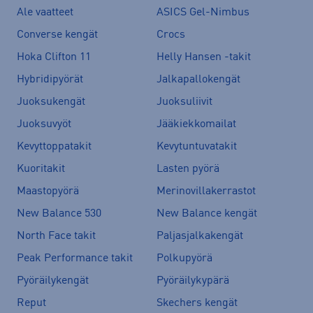
Ale vaatteet
ASICS Gel-Nimbus
Converse kengät
Crocs
Hoka Clifton 11
Helly Hansen -takit
Hybridipyörät
Jalkapallokengät
Juoksukengät
Juoksuliivit
Juoksuvyöt
Jääkiekkomailat
Kevyttoppatakit
Kevytuntuvatakit
Kuoritakit
Lasten pyörä
Maastopyörä
Merinovillakerrastot
New Balance 530
New Balance kengät
North Face takit
Paljasjalkakengät
Peak Performance takit
Polkupyörä
Pyöräilykengät
Pyöräilykypärä
Reput
Skechers kengät