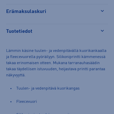
Erämaksulaskuri
Avaa
Tuotetiedot
Avaa
Lämmin käsine tuulen- ja vedenpitävällä kuorikankaalla
ja fleecevuorella pyöräilyyn. Silikoniprintti kämmenessä
takaa erinomaisen otteen. Mukana tarranauhasäädin
takaa täydellisen istuvuuden, heijastava printti parantaa
näkyvyyttä.
Tuulen- ja vedenpitävä kuorikangas
Fleecevuori