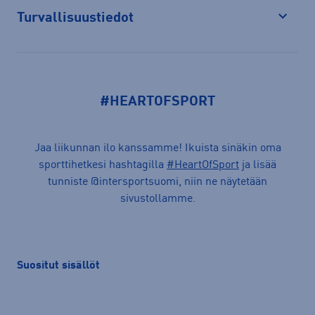
Turvallisuustiedot
Avaa
#HEARTOFSPORT
Jaa liikunnan ilo kanssamme! Ikuista sinäkin oma
sporttihetkesi hashtagilla
#HeartOfSport
ja lisää
tunniste @intersportsuomi, niin ne näytetään
sivustollamme.
Suositut sisällöt