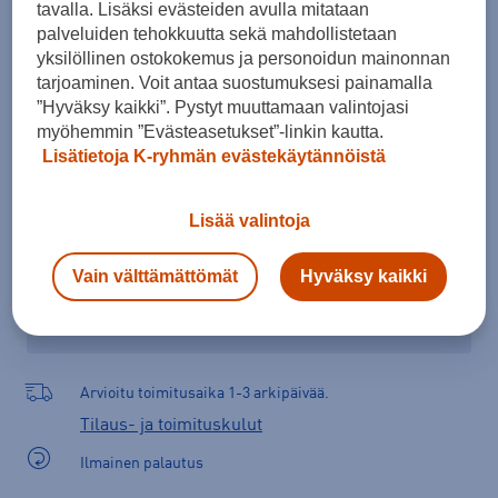
tavalla. Lisäksi evästeiden avulla mitataan
Kokotaulukko
palveluiden tehokkuutta sekä mahdollistetaan
yksilöllinen ostokokemus ja personoidun mainonnan
tarjoaminen. Voit antaa suostumuksesi painamalla
”Hyväksy kaikki”. Pystyt muuttamaan valintojasi
Lisää ostoskoriin
myöhemmin ”Evästeasetukset”-linkin kautta.
Lisätietoja K-ryhmän evästekäytännöistä
Tarkista saatavuus ja tilaa myymälästä
Lisää valintoja
Verkkokauppa:
Saatavilla
Myymälät:
Saatavilla
Vain välttämättömät
Hyväksy kaikki
Valitse koko nähdäksesi myymäläsaatavuuden.
Arvioitu toimitusaika 1-3 arkipäivää.
Tilaus- ja toimituskulut
Ilmainen palautus