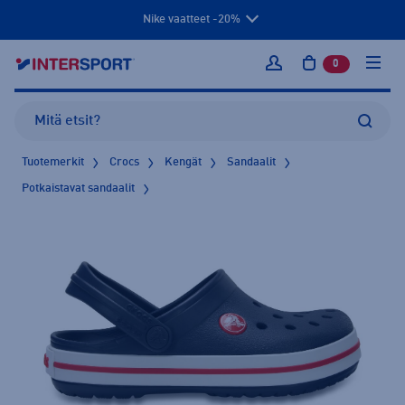
Nike vaatteet -20%
0
tuotetta osto
Kirjaudu sisään
Tuotemerkit
Crocs
Kengät
Sandaalit
Potkaistavat sandaalit