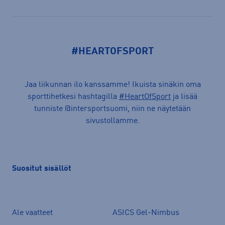
#HEARTOFSPORT
Jaa liikunnan ilo kanssamme! Ikuista sinäkin oma
sporttihetkesi hashtagilla
#HeartOfSport
ja lisää
tunniste @intersportsuomi, niin ne näytetään
sivustollamme.
Suositut sisällöt
Ale vaatteet
ASICS Gel-Nimbus