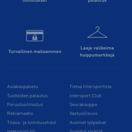
toimitukset
palautus
Laaja valikoima
Turvallinen maksaminen
huippu­merkkejä
Asiakaspalvelu
Tietoa Intersportista
Tuotteiden palautus
Intersport Club
Peruutusilmoitus
Seurakauppa
Reklamaatio
Vastuullisuus
Tilaus- ja toimitusehdot
Avoimet työpaikat
Intersport-tili
Suositut sisällöt