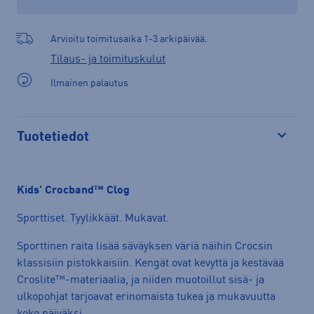
Arvioitu toimitusaika 1-3 arkipäivää.
Tilaus- ja toimituskulut
Ilmainen palautus
Tuotetiedot
Avaa
Kids' Crocband™ Clog
Sporttiset. Tyylikkäät. Mukavat.
Sporttinen raita lisää säväyksen väriä näihin Crocsin
klassisiin pistokkaisiin. Kengät ovat kevyttä ja kestävää
Croslite™-materiaalia, ja niiden muotoillut sisä- ja
ulkopohjat tarjoavat erinomaista tukea ja mukavuutta
koko päiväksi.