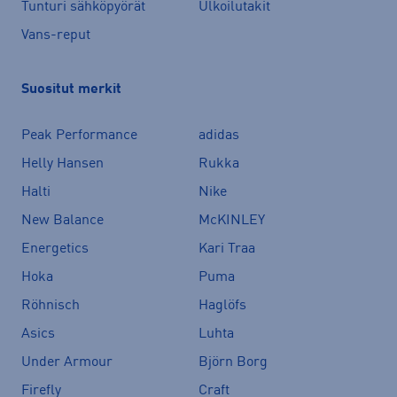
Tunturi sähköpyörät
Ulkoilutakit
Vans-reput
Suositut merkit
Peak Performance
adidas
Helly Hansen
Rukka
Halti
Nike
New Balance
McKINLEY
Energetics
Kari Traa
Hoka
Puma
Röhnisch
Haglöfs
Asics
Luhta
Under Armour
Björn Borg
Firefly
Craft