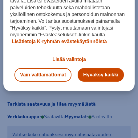
tavalla. Lisäksi evästeiden avulla mitataan
palveluiden tehokkuutta sekä mahdollistetaan
yksilöllinen ostokokemus ja personoidun mainonnan
Koko
tarjoaminen. Voit antaa suostumuksesi painamalla
28 - 29
29 - 30
30 - 31
32 - 33
33 - 34
34 - 35
36 - 37
”Hyväksy kaikki”. Pystyt muuttamaan valintojasi
myöhemmin ”Evästeasetukset”-linkin kautta.
37 - 38
38 - 39
Lisätietoja K-ryhmän evästekäytännöistä
Kokotaulukko
Lisää valintoja
Vain välttämättömät
Hyväksy kaikki
Lisää ostoskoriin
Tarkista saatavuus ja tilaa myymälästä
Verkkokauppa:
Saatavilla
Myymälät:
Saatavilla
Valitse koko nähdäksesi myymäläsaatavuuden.