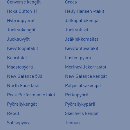
Converse kengät
Crocs
Hoka Clifton 11
Helly Hansen -takit
Hybridipyörät
Jalkapallokengät
Juoksukengät
Juoksuliivit
Juoksuvyöt
Jääkiekkomailat
Kevyttoppatakit
Kevytuntuvatakit
Kuoritakit
Lasten pyörä
Maastopyörä
Merinovillakerrastot
New Balance 530
New Balance kengät
North Face takit
Paljasjalkakengät
Peak Performance takit
Polkupyörä
Pyöräilykengät
Pyöräilykypärä
Reput
Skechers kengät
Sähköpyörä
Tennarit