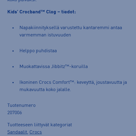
Kids' Crocband™ Clog – tiedot:
Napakiinnityksellä varustettu kantaremmi antaa
varmemman istuvuuden
Helppo puhdistaa
Muokattavissa Jibbitz™-koruilla
Ikoninen Crocs Comfort™: keveyttä, joustavuutta ja
mukavuutta koko jalalle.
Tuotenumero
207006
Tuotteeseen liittyvät kategoriat
Sandaalit
,
Crocs