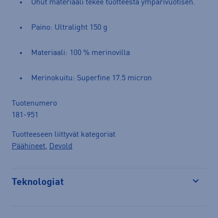
Ohut materiaali tekee tuotteesta ympärivuotisen.
Paino: Ultralight 150 g
Materiaali: 100 % merinovilla
Merinokuitu: Superfine 17.5 micron
Tuotenumero
181-951
Tuotteeseen liittyvät kategoriat
Päähineet
,
Devold
Teknologiat
Avaa