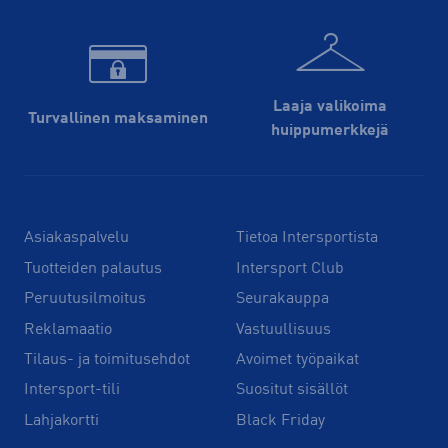
Laaja valikoima
Turvallinen maksaminen
huippu­merkkejä
Asiakaspalvelu
Tietoa Intersportista
Tuotteiden palautus
Intersport Club
Peruutusilmoitus
Seurakauppa
Reklamaatio
Vastuullisuus
Tilaus- ja toimitusehdot
Avoimet työpaikat
Intersport-tili
Suositut sisällöt
Lahjakortti
Black Friday