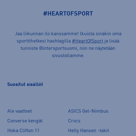
#HEARTOFSPORT
Jaa liikunnan ilo kanssamme! Ikuista sinäkin oma
sporttihetkesi hashtagilla
#HeartOfSport
ja lisää
tunniste @intersportsuomi, niin ne näytetään
sivustollamme.
Suositut sisällöt
Ale vaatteet
ASICS Gel-Nimbus
Converse kengät
Crocs
Hoka Clifton 11
Helly Hansen -takit