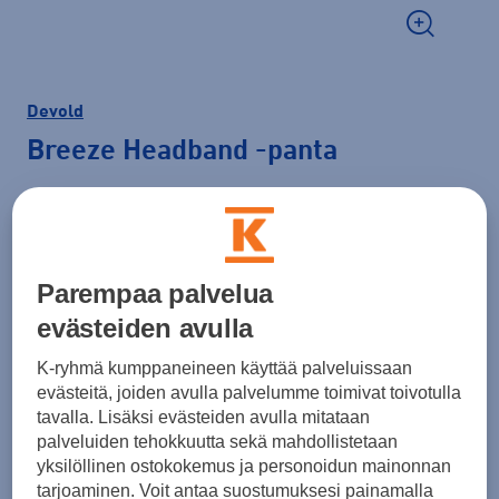
Devold
Breeze Headband
-panta
29,00 €
Väri
Punainen
Parempaa palvelua
evästeiden avulla
K-ryhmä kumppaneineen käyttää palveluissaan
evästeitä, joiden avulla palvelumme toimivat toivotulla
tavalla. Lisäksi evästeiden avulla mitataan
palveluiden tehokkuutta sekä mahdollistetaan
yksilöllinen ostokokemus ja personoidun mainonnan
tarjoaminen. Voit antaa suostumuksesi painamalla