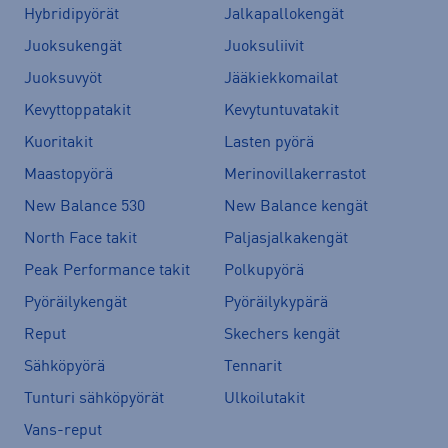
Hybridipyörät
Jalkapallokengät
Juoksukengät
Juoksuliivit
Juoksuvyöt
Jääkiekkomailat
Kevyttoppatakit
Kevytuntuvatakit
Kuoritakit
Lasten pyörä
Maastopyörä
Merinovillakerrastot
New Balance 530
New Balance kengät
North Face takit
Paljasjalkakengät
Peak Performance takit
Polkupyörä
Pyöräilykengät
Pyöräilykypärä
Reput
Skechers kengät
Sähköpyörä
Tennarit
Tunturi sähköpyörät
Ulkoilutakit
Vans-reput