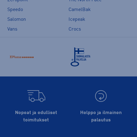
Zeropoint
The North Face
Speedo
CamelBak
Salomon
Icepeak
Vans
Crocs
Nopeat ja edulliset
Helppo ja ilmainen
toimitukset
palautus