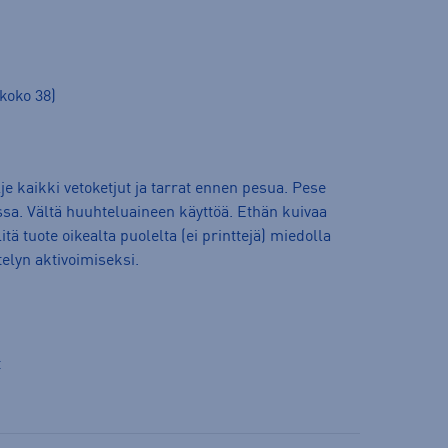
koko 38)
e kaikki vetoketjut ja tarrat ennen pesua. Pese
sa. Vältä huuhteluaineen käyttöä. Ethän kuivaa
ä tuote oikealta puolelta (ei printtejä) miedolla
elyn aktivoimiseksi.
t