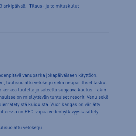
3 arkipäivää.
Tilaus- ja toimituskulut
vedenpitävä vanuparka jokapäiväiseen käyttöön.
, tuulisuojattu vetoketju sekä nepparilliset taskut.
 korkea tuulelta ja sateelta suojaava kaulus. Takin
nsuissa on miellyttävän tuntuiset resorit. Vanu sekä
ierrätetyistä kuiduista. Vuorikangas on värjätty
tuotteessa on PFC-vapaa vedenhylkivyyskäsittely.
lisuojattu vetoketju