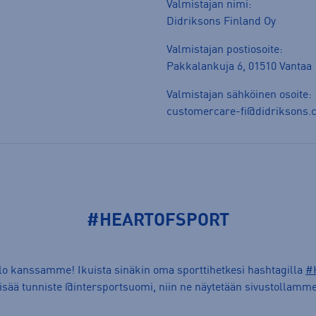
Valmistajan nimi:
Didriksons Finland Oy
Valmistajan postiosoite:
Pakkalankuja 6, 01510 Vantaa
Valmistajan sähköinen osoite:
customercare-fi@didriksons.
#HEARTOFSPORT
ilo kanssamme! Ikuista sinäkin oma sporttihetkesi hashtagilla
#
lisää tunniste @intersportsuomi, niin ne näytetään sivustollamme