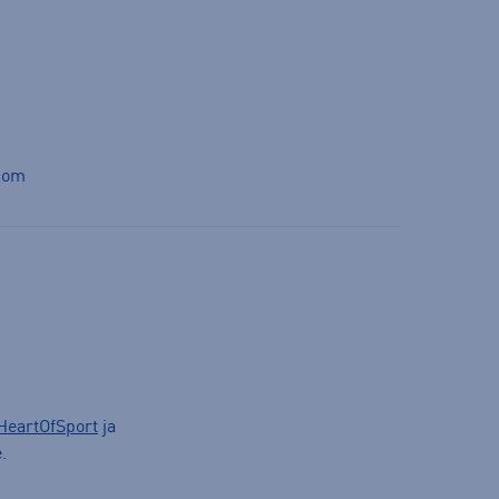
com
HeartOfSport
ja
.