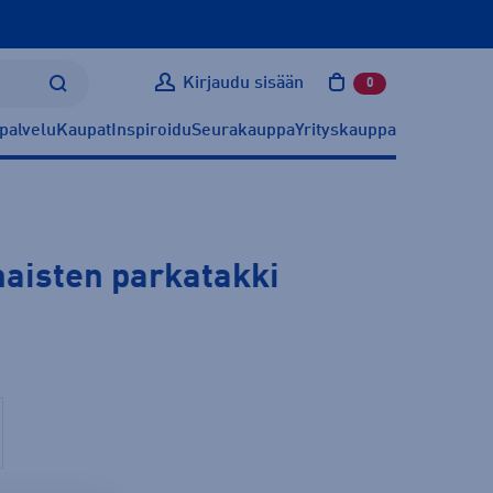
Kirjaudu sisään
0
tuotetta ostoskoris
palvelu
Kaupat
Inspiroidu
Seurakauppa
Yrityskauppa
naisten parkatakki