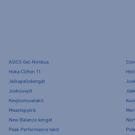
ASICS Gel-Nimbus
Con
Hoka Clifton 11
Hell
Jalkapallokengät
Juo
Juoksuvyöt
Jää
Kevytuntuvatakit
Kuor
Maastopyörä
Meri
New Balance kengät
Nort
Peak Performance takit
Pol