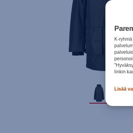
Parem
K-ryhmä 
palvelumm
palvelui
personoi
”Hyväksy
linkin ka
Lisää va