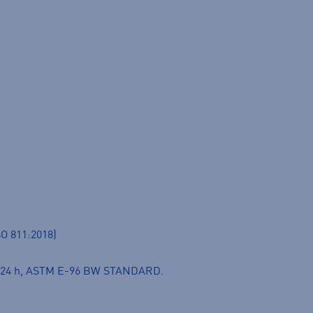
a
SO 811:2018)
²/24 h, ASTM E-96 BW STANDARD.