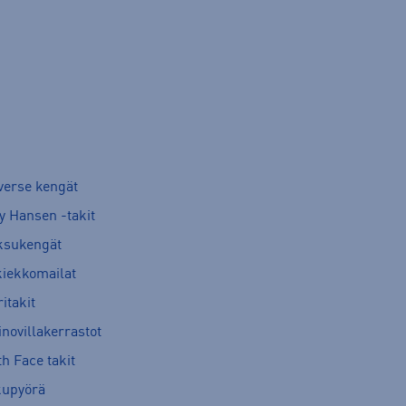
verse kengät
y Hansen -takit
ksukengät
kiekkomailat
itakit
novillakerrastot
h Face takit
kupyörä