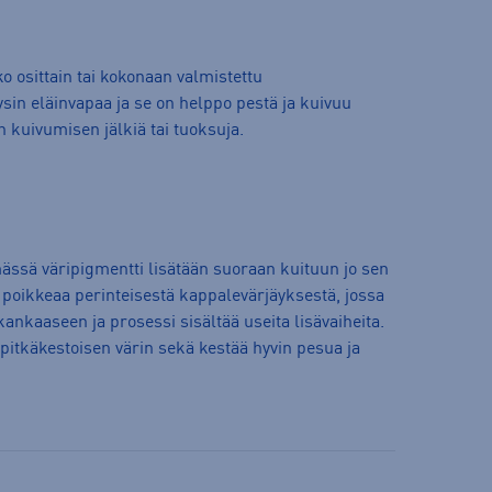
o osittain tai kokonaan valmistettu
ysin eläinvapaa ja se on helppo pestä ja kuivuu
n kuivumisen jälkiä tai tuoksuja.
ässä väripigmentti lisätään suoraan kuituun jo sen
oikkeaa perinteisestä kappalevärjäyksestä, jossa
kankaaseen ja prosessi sisältää useita lisävaiheita.
pitkäkestoisen värin sekä kestää hyvin pesua ja