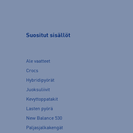
Suositut sisällöt
Ale vaatteet
Crocs
Hybridipyörät
Juoksuliivit
Kevyttoppatakit
Lasten pyörä
New Balance 530
Paljasjalkakengät