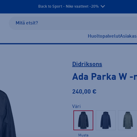
Back to Sport - Nike vaatteet -20%
Huoltopalvelut
Asiakas
Didriksons
Ada Parka W
-
240,00 €
Väri
Musta