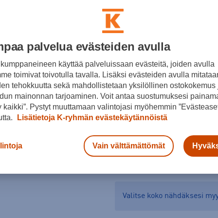
Koko
36
38
40
paa palvelua evästeiden avulla
Kokotaulukko
kumppaneineen käyttää palveluissaan evästeitä, joiden avulla
e toimivat toivotulla tavalla. Lisäksi evästeiden avulla mitataa
den tehokkuutta sekä mahdollistetaan yksilöllinen ostokokemus 
dun mainonnan tarjoaminen. Voit antaa suostumuksesi painama
 kaikki”. Pystyt muuttamaan valintojasi myöhemmin ”Evästeaset
utta.
Lisätietoja K-ryhmän evästekäytännöistä
lintoja
Vain välttämättömät
Hyväks
Tarkista saatavuus ja 
Verkkokauppa:
Saatavilla
Myy
Valitse koko nähdäksesi m