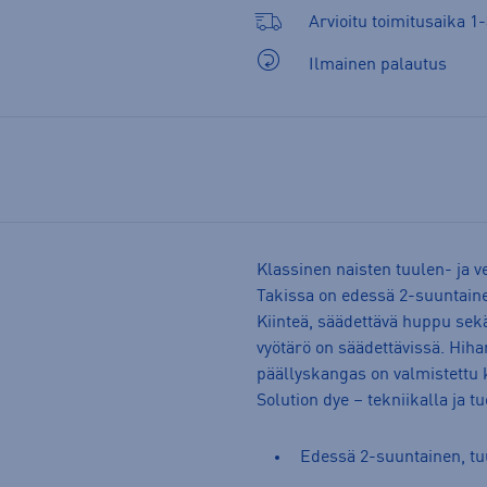
Arvioitu toimitusaika 1-
Ilmainen palautus
Klassinen naisten tuulen- ja 
Takissa on edessä 2-suuntainen
Kiinteä, säädettävä huppu sekä
vyötärö on säädettävissä. Hiha
päällyskangas on valmistettu k
Solution dye – tekniikalla ja 
Edessä 2-suuntainen, tuu