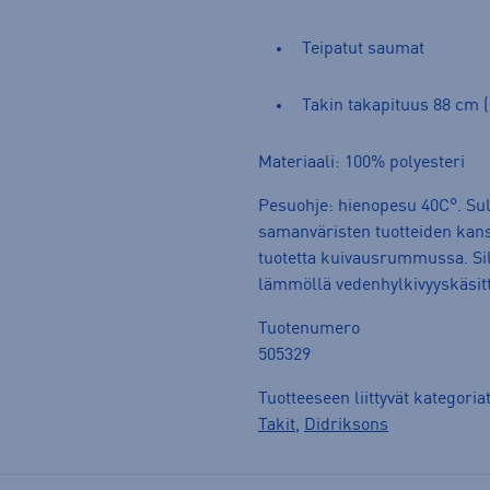
Teipatut saumat
Takin takapituus 88 cm (
Materiaali: 100% polyesteri
Pesuohje: hienopesu 40C°. Sulj
samanväristen tuotteiden kans
tuotetta kuivausrummussa. Silit
lämmöllä vedenhylkivyyskäsitt
Tuotenumero
505329
Tuotteeseen liittyvät kategoria
Takit
,
Didriksons