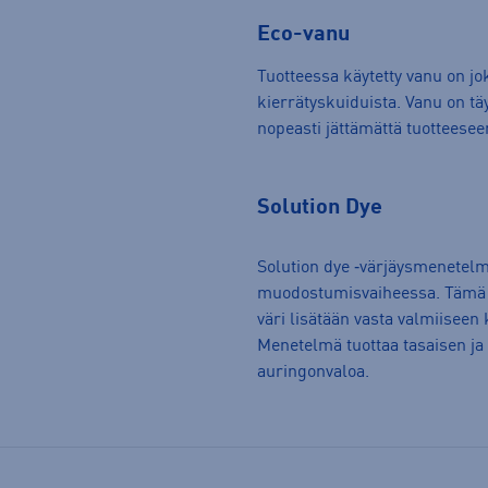
Eco-vanu
Tuotteessa käytetty vanu on jok
kierrätyskuiduista. Vanu on tä
nopeasti jättämättä tuotteesee
Solution Dye
Solution dye ‑värjäysmenetelm
muodostumisvaiheessa. Tämä p
väri lisätään vasta valmiiseen 
Menetelmä tuottaa tasaisen ja 
auringonvaloa.