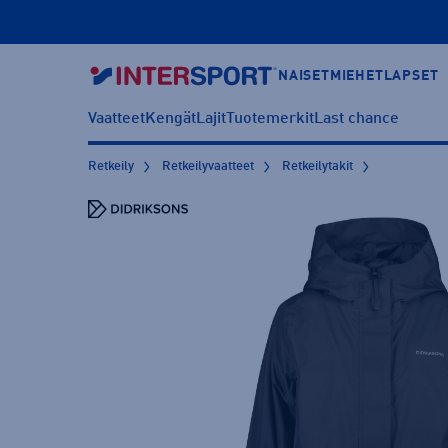
NAISET
MIEHET
LAPSET
Vaatteet
Kengät
Lajit
Tuotemerkit
Last chance
Retkeily
Retkeilyvaatteet
Retkeilytakit