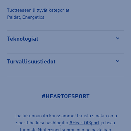
Tuotteeseen liittyvät kategoriat
Paidat
,
Energetics
Teknologiat
Avaa
Turvallisuustiedot
Avaa
#HEARTOFSPORT
Jaa liikunnan ilo kanssamme! Ikuista sinäkin oma
sporttihetkesi hashtagilla
#HeartOfSport
ja lisää
tunniste @intersportsuomi, niin ne näytetään