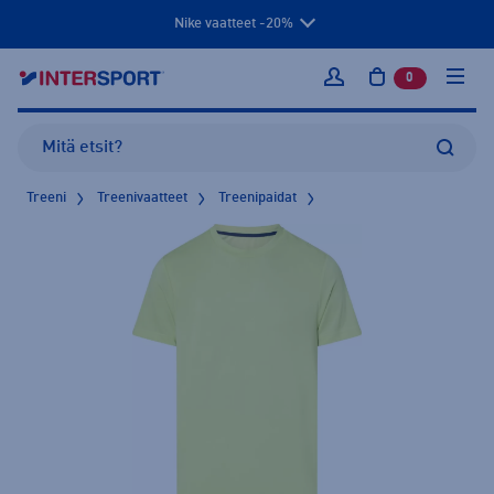
Nike vaatteet -20%
0
tuotetta osto
Kirjaudu sisään
Treeni
Treenivaatteet
Treenipaidat