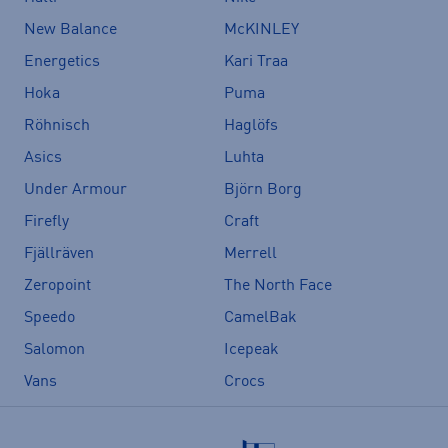
New Balance
McKINLEY
Energetics
Kari Traa
Hoka
Puma
Röhnisch
Haglöfs
Asics
Luhta
Under Armour
Björn Borg
Firefly
Craft
Fjällräven
Merrell
Zeropoint
The North Face
Speedo
CamelBak
Salomon
Icepeak
Vans
Crocs