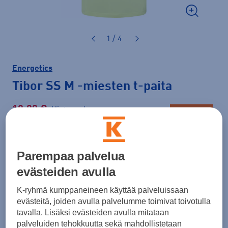
1 / 4
Energetics
Tibor SS M
-miesten t-paita
10,00 €
Hinta verkossa
LAST CHANCE
Normaalihinta: 19,90 €
Lisätietoa
30pv alin hinta: 10,00 €
Parempaa palvelua
evästeiden avulla
Väri
Keltainen
K-ryhmä kumppaneineen käyttää palveluissaan
evästeitä, joiden avulla palvelumme toimivat toivotulla
tavalla. Lisäksi evästeiden avulla mitataan
palveluiden tehokkuutta sekä mahdollistetaan
Koko