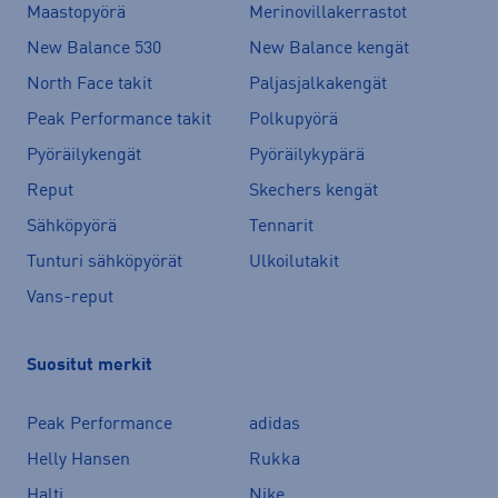
Maastopyörä
Merinovillakerrastot
New Balance 530
New Balance kengät
North Face takit
Paljasjalkakengät
Peak Performance takit
Polkupyörä
Pyöräilykengät
Pyöräilykypärä
Reput
Skechers kengät
Sähköpyörä
Tennarit
Tunturi sähköpyörät
Ulkoilutakit
Vans-reput
Suositut merkit
Peak Performance
adidas
Helly Hansen
Rukka
Halti
Nike