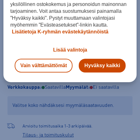
yksilöllinen ostokokemus ja personoidun mainonnan
S
tarjoaminen. Voit antaa suostumuksesi painamalla
”Hyväksy kaikki”. Pystyt muuttamaan valintojasi
Kokotaulukko
myöhemmin ”Evästeasetukset”-linkin kautta.
Lisätietoja K-ryhmän evästekäytännöistä
Lisää ostoskoriin
Lisää valintoja
Vain välttämättömät
Hyväksy kaikki
Tarkista saatavuus ja tilaa myymälästä
Verkkokauppa:
Saatavilla
Myymälät:
Ei saatavilla
Valitse koko nähdäksesi myymäläsaatavuuden.
Arvioitu toimitusaika 1-3 arkipäivää.
Tilaus- ja toimituskulut