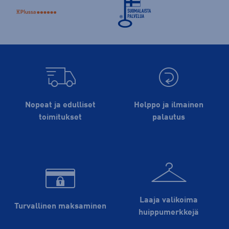
Nopeat ja edulliset
Helppo ja ilmainen
toimitukset
palautus
Laaja valikoima
Turvallinen maksaminen
huippu­merkkejä