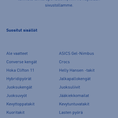
sivustollamme.
Suositut sisällöt
Ale vaatteet
ASICS Gel-Nimbus
Converse kengät
Crocs
Hoka Clifton 11
Helly Hansen -takit
Hybridipyörät
Jalkapallokengät
Juoksukengät
Juoksuliivit
Juoksuvyöt
Jääkiekkomailat
Kevyttoppatakit
Kevytuntuvatakit
Kuoritakit
Lasten pyörä