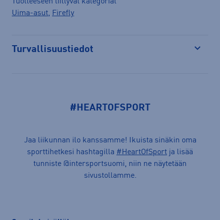
Tuotteeseen liittyvät kategoriat
Uima-asut
,
Firefly
Turvallisuustiedot
Avaa
#HEARTOFSPORT
Jaa liikunnan ilo kanssamme! Ikuista sinäkin oma
sporttihetkesi hashtagilla
#HeartOfSport
ja lisää
tunniste @intersportsuomi, niin ne näytetään
sivustollamme.