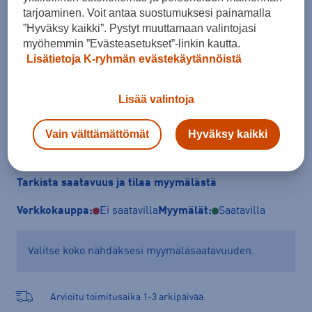
Koko
tarjoaminen. Voit antaa suostumuksesi painamalla
”Hyväksy kaikki”. Pystyt muuttamaan valintojasi
36
38
40
myöhemmin ”Evästeasetukset”-linkin kautta.
Lisätietoja K-ryhmän evästekäytännöistä
Kokotaulukko
Lisää valintoja
Lisää ostoskoriin
Vain välttämättömät
Hyväksy kaikki
Tarkista saatavuus ja tilaa myymälästä
Verkkokauppa:
Ei saatavilla
Myymälät:
Saatavilla
Valitse koko nähdäksesi myymäläsaatavuuden.
Arvioitu toimitusaika 1-3 arkipäivää.