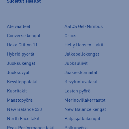
Suositut sisällöt
Ale vaatteet
ASICS Gel-Nimbus
Converse kengät
Crocs
Hoka Clifton 11
Helly Hansen -takit
Hybridipyörät
Jalkapallokengät
Juoksukengät
Juoksuliivit
Juoksuvyöt
Jääkiekkomailat
Kevyttoppatakit
Kevytuntuvatakit
Kuoritakit
Lasten pyörä
Maastopyörä
Merinovillakerrastot
New Balance 530
New Balance kengät
North Face takit
Paljasjalkakengät
Peak Performance takit
Polkupyörä