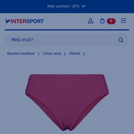
Nike vaatteet -20%
0
tuotetta osto
Kirjaudu sisään
Naisten vaatteet
Uima-asut
Bikinit