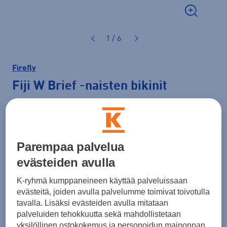
1 / 6
Firefly
Fiji W Brief
-naisten bikinit
9,99 €
14,99 €
-33 %
Parempaa palvelua
Normaalihinta: 19,90 €
Lisätietoa
30pv alin hinta: 14,99 €
evästeiden avulla
K-ryhmä kumppaneineen käyttää palveluissaan
Väri
Pinkki
evästeitä, joiden avulla palvelumme toimivat toivotulla
tavalla. Lisäksi evästeiden avulla mitataan
palveluiden tehokkuutta sekä mahdollistetaan
yksilöllinen ostokokemus ja personoidun mainonnan