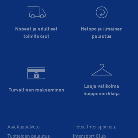
Nopeat ja edulliset
Helppo ja ilmainen
toimitukset
palautus
Laaja valikoima
Turvallinen maksaminen
huippu­merkkejä
Asiakaspalvelu
Tietoa Intersportista
Tuotteiden palautus
Intersport Club