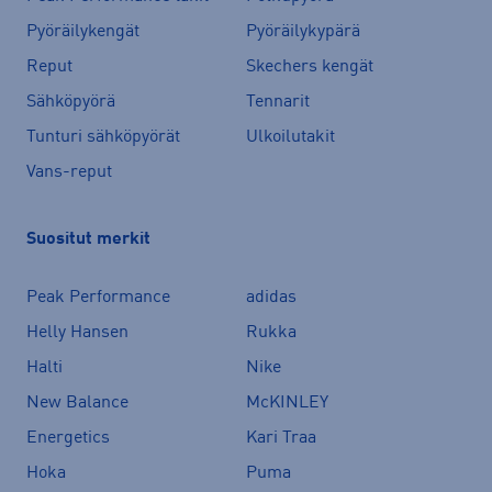
Pyöräilykengät
Pyöräilykypärä
Reput
Skechers kengät
Sähköpyörä
Tennarit
Tunturi sähköpyörät
Ulkoilutakit
Vans-reput
Suositut merkit
Peak Performance
adidas
Helly Hansen
Rukka
Halti
Nike
New Balance
McKINLEY
Energetics
Kari Traa
Hoka
Puma