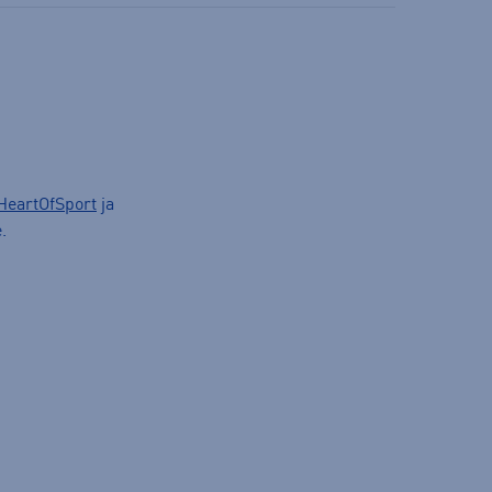
HeartOfSport
ja
.