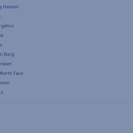
ly Hansen
e
rgetics
ma
cs
rn Borg
lräven
 North Face
omon
cs