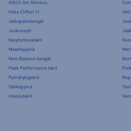
ASICS Gel-Nimbus
Con
Hoka Clifton 11
Hell
Jalkapallokengät
Juo
Juoksuvyöt
Jää
Kevytuntuvatakit
Kuor
Maastopyörä
Meri
New Balance kengät
Nort
Peak Performance takit
Pol
Pyöräilykypärä
Rep
Sähköpyörä
Tenn
Ulkoilutakit
Van