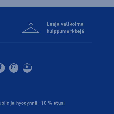
Laaja valikoima
huippu­merkkejä
lubiin ja hyödynnä -10 % etusi