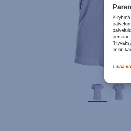
Parem
K-ryhmä 
palvelumm
palvelui
personoi
”Hyväksy
linkin ka
Lisää va