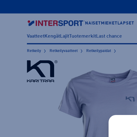
NAISET
MIEHET
LAPSET
Vaatteet
Kengät
Lajit
Tuotemerkit
Last chance
Retkeily
Retkeilyvaatteet
Retkeilypaidat