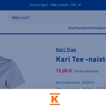
Back to Sport - Nike vaatteet -20%
Huoltopalvelut
Asiakas
Kari Traa
Kari Tee
-naist
15,00 €
Hinta verkossa
Normaalihinta: 39,00 €
Lis
30pv alin hinta: 15,00 €
LAST CHANCE