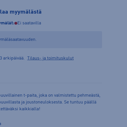
tilaa myymälästä
mälät:
Ei saatavilla
yymäläsaatavuuden.
3 arkipäivää.
Tilaus- ja toimituskulut
puuvillainen t-paita, joka on valmistettu pehmeästä,
uuvillasta ja joustoneuloksesta. Se tuntuu päällä
tettäväksi kaikkialla!
a