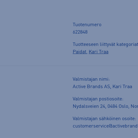
Tuotenumero
622848
Tuotteeseen liittyvät kategoria
Paidat
,
Kari Traa
Valmistajan nimi:
Active Brands AS, Kari Traa
Valmistajan postiosoite:
Nydalsveien 24, 0484 Oslo, N
Valmistajan sähköinen osoite:
customerservice@activebran