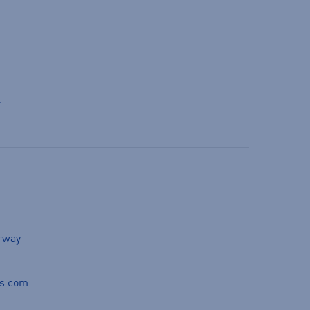
t
orway
ds.com