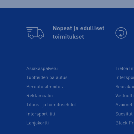
Nopeat ja edulliset
toimitukset
Asiakaspalvelu
Tietoa In
Tuotteiden palautus
Interspo
Peruutusilmoitus
Seuraka
Reklamaatio
Vastuull
Tilaus- ja toimitusehdot
Avoimet 
Intersport-tili
Suositut 
Lahjakortti
Black Fr