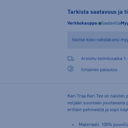
Tarkista saatavuus ja 
Verkkokauppa:
Saatavilla
Myy
Valitse koko nähdäksesi m
Arvioitu toimitusaika 1-
Ilmainen palautus
Kari Traa Kari Tee on naisten 
neljään suuntaan joustavasta p
erittäin pehmeältä ja sopii käy
Materiaali: 100% puuvill