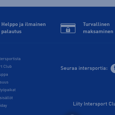
Helppo ja ilmainen
Turvallinen
palautus
maksaminen
tersportista
rt Club
Seuraa intersportia:
uppa
isuus
työpaikat
sisällöt
Liity Intersport C
iday