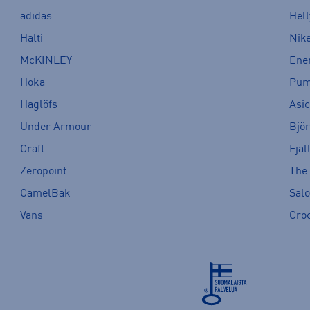
adidas
Hel
Halti
Nik
McKINLEY
Ene
Hoka
Pu
Haglöfs
Asi
Under Armour
Bjö
Craft
Fjäl
Zeropoint
The
CamelBak
Sal
Vans
Cro