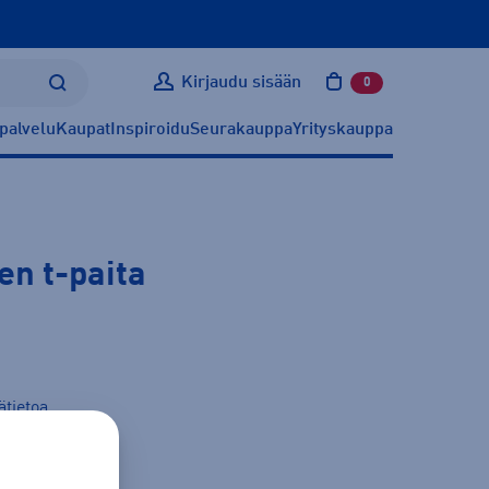
Kirjaudu sisään
0
tuotetta ostoskoris
palvelu
Kaupat
Inspiroidu
Seurakauppa
Yrityskauppa
en t-paita
ätietoa