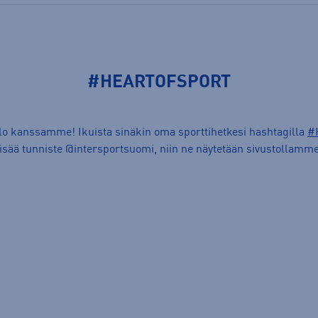
#HEARTOFSPORT
ilo kanssamme! Ikuista sinäkin oma sporttihetkesi hashtagilla
#
lisää tunniste @intersportsuomi, niin ne näytetään sivustollamme