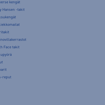
verse kengät
y Hansen -takit
ksukengät
kiekkomailat
itakit
novillakerrastot
h Face takit
kupyörä
ut
arit
s-reput