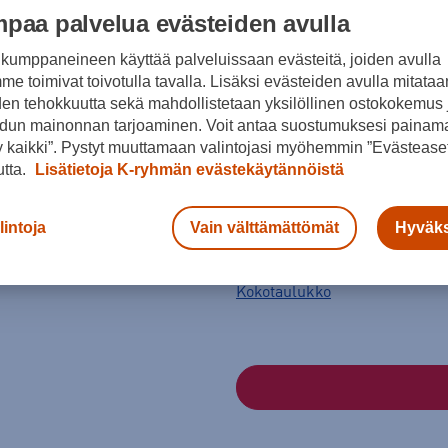
Väri
paa palvelua evästeiden avulla
kumppaneineen käyttää palveluissaan evästeitä, joiden avulla
e toimivat toivotulla tavalla. Lisäksi evästeiden avulla mitataa
den tehokkuutta sekä mahdollistetaan yksilöllinen ostokokemus 
dun mainonnan tarjoaminen. Voit antaa suostumuksesi painama
 kaikki”. Pystyt muuttamaan valintojasi myöhemmin ”Evästeaset
utta.
Lisätietoja K-ryhmän evästekäytännöistä
Koko
lintoja
Vain välttämättömät
Hyväks
XS
M
Kokotaulukko