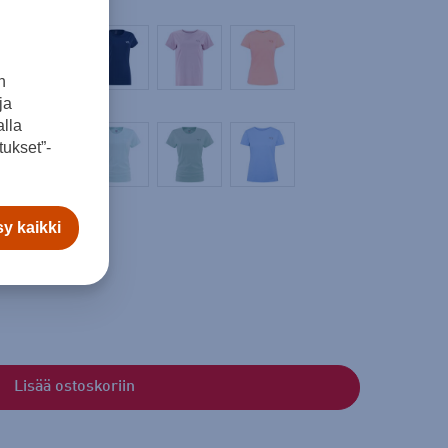
n
ja
Violetti
lla
ukset”-
y kaikki
Lisää ostoskoriin