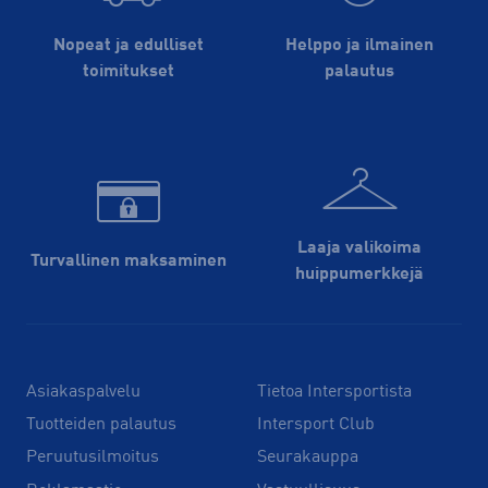
Nopeat ja edulliset
Helppo ja ilmainen
toimitukset
palautus
Laaja valikoima
Turvallinen maksaminen
huippu­merkkejä
Asiakaspalvelu
Tietoa Intersportista
Tuotteiden palautus
Intersport Club
Peruutusilmoitus
Seurakauppa