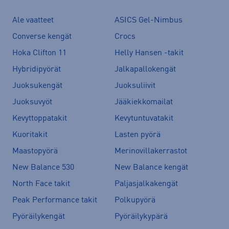
Ale vaatteet
ASICS Gel-Nimbus
Converse kengät
Crocs
Hoka Clifton 11
Helly Hansen -takit
Hybridipyörät
Jalkapallokengät
Juoksukengät
Juoksuliivit
Juoksuvyöt
Jääkiekkomailat
Kevyttoppatakit
Kevytuntuvatakit
Kuoritakit
Lasten pyörä
Maastopyörä
Merinovillakerrastot
New Balance 530
New Balance kengät
North Face takit
Paljasjalkakengät
Peak Performance takit
Polkupyörä
Pyöräilykengät
Pyöräilykypärä