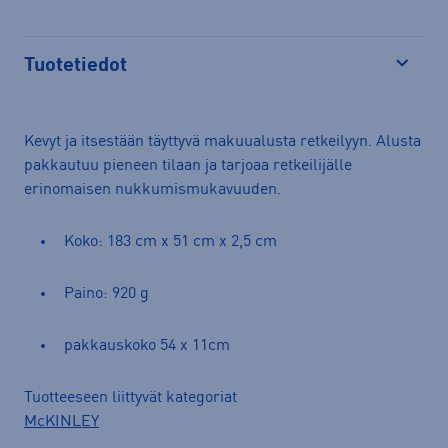
Tuotetiedot
Avaa
Kevyt ja itsestään täyttyvä makuualusta retkeilyyn. Alusta
pakkautuu pieneen tilaan ja tarjoaa retkeilijälle
erinomaisen nukkumismukavuuden.
Koko: 183 cm x 51 cm x 2,5 cm
Paino: 920 g
pakkauskoko 54 x 11cm
Tuotteeseen liittyvät kategoriat
McKINLEY