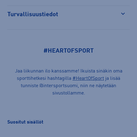
Turvallisuustiedot
Avaa
#HEARTOFSPORT
Jaa liikunnan ilo kanssamme! Ikuista sinäkin oma
sporttihetkesi hashtagilla
#HeartOfSport
ja lisää
tunniste @intersportsuomi, niin ne näytetään
sivustollamme.
Suositut sisällöt