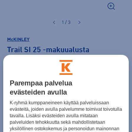
1 / 3
McKINLEY
Trail SI 25
-makuualusta
24,99 €
Normaalihinta: 39,99 €
Parempaa palvelua
Lisätietoa
30pv alin hinta: 24,99 €
evästeiden avulla
Väri
Sininen
K-ryhmä kumppaneineen käyttää palveluissaan
evästeitä, joiden avulla palvelumme toimivat toivotulla
tavalla. Lisäksi evästeiden avulla mitataan
palveluiden tehokkuutta sekä mahdollistetaan
yksilöllinen ostokokemus ja personoidun mainonnan
Koko