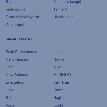
Reput
Skechers kengät
Sähköpyörä
Tennarit
Tunturi sähköpyörät
Ulkoilutakit
Vans-reput
Suositut merkit
Peak Performance
adidas
Helly Hansen
Rukka
Halti
Nike
New Balance
McKINLEY
Energetics
Kari Traa
Hoka
Puma
Röhnisch
Haglöfs
Asics
Luhta