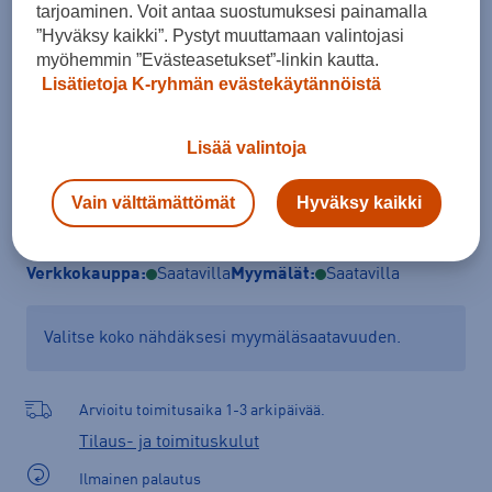
tarjoaminen. Voit antaa suostumuksesi painamalla
M
”Hyväksy kaikki”. Pystyt muuttamaan valintojasi
myöhemmin ”Evästeasetukset”-linkin kautta.
Lisätietoja K-ryhmän evästekäytännöistä
Lisää ostoskoriin
Lisää valintoja
Vain välttämättömät
Hyväksy kaikki
Tarkista saatavuus ja tilaa myymälästä
Verkkokauppa:
Saatavilla
Myymälät:
Saatavilla
Valitse koko nähdäksesi myymäläsaatavuuden.
Arvioitu toimitusaika 1-3 arkipäivää.
Tilaus- ja toimituskulut
Ilmainen palautus