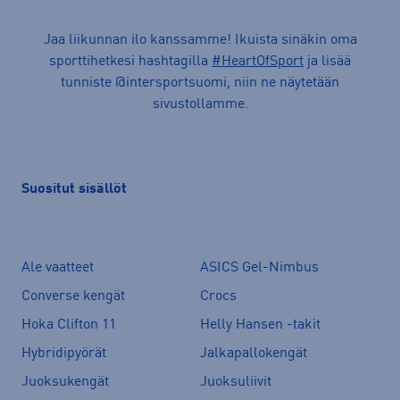
Jaa liikunnan ilo kanssamme! Ikuista sinäkin oma
sporttihetkesi hashtagilla
#HeartOfSport
ja lisää
tunniste @intersportsuomi, niin ne näytetään
sivustollamme.
Suositut sisällöt
Ale vaatteet
ASICS Gel-Nimbus
Converse kengät
Crocs
Hoka Clifton 11
Helly Hansen -takit
Hybridipyörät
Jalkapallokengät
Juoksukengät
Juoksuliivit