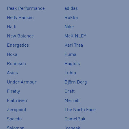
Peak Performance
adidas
Helly Hansen
Rukka
Halti
Nike
New Balance
McKINLEY
Energetics
Kari Traa
Hoka
Puma
Röhnisch
Haglöfs
Asics
Luhta
Under Armour
Björn Borg
Firefly
Craft
Fjällräven
Merrell
Zeropoint
The North Face
Speedo
CamelBak
Salomon
Icepeak