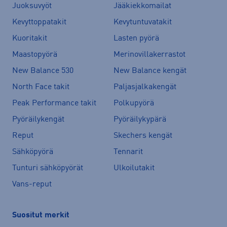
Juoksuvyöt
Jääkiekkomailat
Kevyttoppatakit
Kevytuntuvatakit
Kuoritakit
Lasten pyörä
Maastopyörä
Merinovillakerrastot
New Balance 530
New Balance kengät
North Face takit
Paljasjalkakengät
Peak Performance takit
Polkupyörä
Pyöräilykengät
Pyöräilykypärä
Reput
Skechers kengät
Sähköpyörä
Tennarit
Tunturi sähköpyörät
Ulkoilutakit
Vans-reput
Suositut merkit