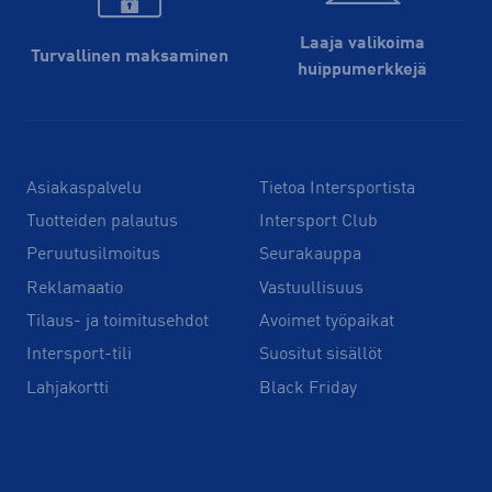
Laaja valikoima
Turvallinen maksaminen
huippu­merkkejä
Asiakaspalvelu
Tietoa Intersportista
Tuotteiden palautus
Intersport Club
Peruutusilmoitus
Seurakauppa
Reklamaatio
Vastuullisuus
Tilaus- ja toimitusehdot
Avoimet työpaikat
Intersport-tili
Suositut sisällöt
Lahjakortti
Black Friday