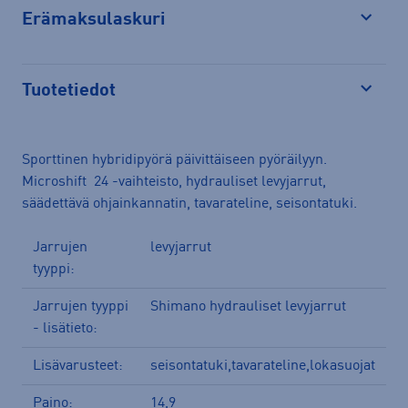
Erämaksulaskuri
Avaa
Tuotetiedot
Avaa
Sporttinen hybridipyörä päivittäiseen pyöräilyyn.
Microshift 24 -vaihteisto, hydrauliset levyjarrut,
säädettävä ohjainkannatin, tavarateline, seisontatuki.
Jarrujen
levyjarrut
tyyppi:
Jarrujen tyyppi
Shimano hydrauliset levyjarrut
- lisätieto:
Lisävarusteet:
seisontatuki,tavarateline,lokasuojat
Paino:
14,9