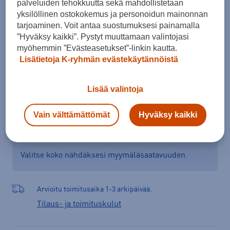
palveluiden tehokkuutta sekä mahdollistetaan
yksilöllinen ostokokemus ja personoidun mainonnan
Runkokoon valinta
tarjoaminen. Voit antaa suostumuksesi painamalla
”Hyväksy kaikki”. Pystyt muuttamaan valintojasi
myöhemmin ”Evästeasetukset”-linkin kautta.
Lisää ostoskoriin
Lisätietoja K-ryhmän evästekäytännöistä
Lisää valintoja
Tarkista saatavuus ja tilaa myymälästä
Vain välttämättömät
Hyväksy kaikki
Verkkokauppa:
Ei saatavilla
Myymälät:
Saatavilla
Valitse koko nähdäksesi myymäläsaatavuuden.
Arvioitu toimitusaika 1-3 arkipäivää.
Tilaus- ja toimituskulut