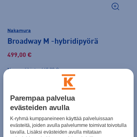
Nakamura
Broadway M
-hybridipyörä
499,00 €
Normaalihinta: 649,00 €
Lisätietoa
30pv alin hinta: 499,00 €
Väri
Harmaa
Parempaa palvelua
evästeiden avulla
K-ryhmä kumppaneineen käyttää palveluissaan
Koko
evästeitä, joiden avulla palvelumme toimivat toivotulla
tavalla. Lisäksi evästeiden avulla mitataan
50
56