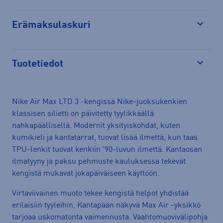
Erämaksulaskuri
Avaa
Tuotetiedot
Avaa
Nike Air Max LTD 3 -kengissä Nike-juoksukenkien
klassisen silietti on päivitetty tyylikkäällä
nahkapäällisellä. Modernit yksityiskohdat, kuten
kumikieli ja kantatarrat, tuovat lisää ilmettä, kun taas
TPU-lenkit tuovat kenkiin '90-luvun ilmettä. Kantaosan
ilmatyyny ja paksu pehmuste kauluksessa tekevät
kengistä mukavat jokapäiväiseen käyttöön.
Virtaviivainen muoto tekee kengistä helpot yhdistää
erilaisiin tyyleihin. Kantapään näkyvä Max Air -yksikkö
tarjoaa uskomatonta vaimennusta. Vaahtomuovivälipohja