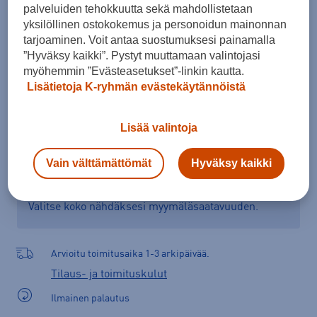
palveluiden tehokkuutta sekä mahdollistetaan
Kokotaulukko
yksilöllinen ostokokemus ja personoidun mainonnan
tarjoaminen. Voit antaa suostumuksesi painamalla
”Hyväksy kaikki”. Pystyt muuttamaan valintojasi
myöhemmin ”Evästeasetukset”-linkin kautta.
Lisää ostoskoriin
Lisätietoja K-ryhmän evästekäytännöistä
Lisää valintoja
Tarkista saatavuus ja tilaa myymälästä
Vain välttämättömät
Hyväksy kaikki
Verkkokauppa:
Ei saatavilla
Myymälät:
Saatavilla
Valitse koko nähdäksesi myymäläsaatavuuden.
Arvioitu toimitusaika 1-3 arkipäivää.
Tilaus- ja toimituskulut
Ilmainen palautus