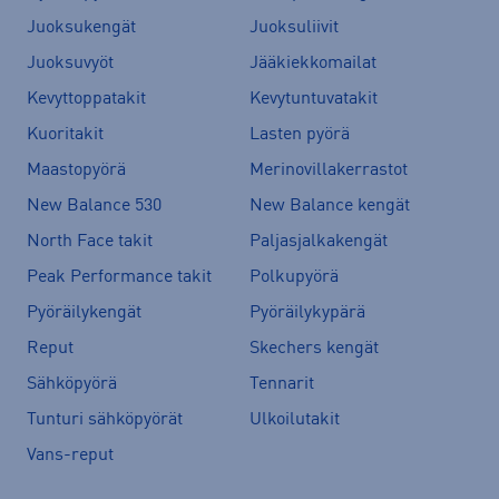
Juoksukengät
Juoksuliivit
Juoksuvyöt
Jääkiekkomailat
Kevyttoppatakit
Kevytuntuvatakit
Kuoritakit
Lasten pyörä
Maastopyörä
Merinovillakerrastot
New Balance 530
New Balance kengät
North Face takit
Paljasjalkakengät
Peak Performance takit
Polkupyörä
Pyöräilykengät
Pyöräilykypärä
Reput
Skechers kengät
Sähköpyörä
Tennarit
Tunturi sähköpyörät
Ulkoilutakit
Vans-reput