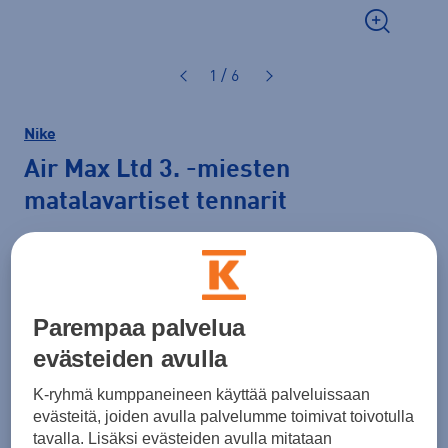
1 / 6
Nike
Air Max Ltd 3.
-miesten
matalavartiset tennarit
129,99 €
Väri
Valkoinen
Parempaa palvelua
evästeiden avulla
K-ryhmä kumppaneineen käyttää palveluissaan
Koko
evästeitä, joiden avulla palvelumme toimivat toivotulla
41
42
42,5
43
44
tavalla. Lisäksi evästeiden avulla mitataan