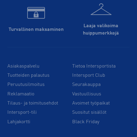
Laaja valikoima
Turvallinen maksaminen
huippu­merkkejä
Asiakaspalvelu
Tietoa Intersportista
Tuotteiden palautus
Intersport Club
Peruutusilmoitus
Seurakauppa
Reklamaatio
Vastuullisuus
Tilaus- ja toimitusehdot
Avoimet työpaikat
Intersport-tili
Suositut sisällöt
Lahjakortti
Black Friday