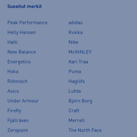
Suositut merkit
Peak Performance
adidas
Helly Hansen
Rukka
Halti
Nike
New Balance
McKINLEY
Energetics
Kari Traa
Hoka
Puma
Röhnisch
Haglöfs
Asics
Luhta
Under Armour
Björn Borg
Firefly
Craft
Fjällräven
Merrell
Zeropoint
The North Face