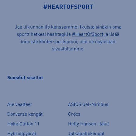
#HEARTOFSPORT
Jaa liikunnan ilo kanssamme! Ikuista sinäkin oma
sporttihetkesi hashtagilla
#HeartOfSport
ja lisää
tunniste @intersportsuomi, niin ne näytetään
sivustollamme.
Suositut sisällöt
Ale vaatteet
ASICS Gel-Nimbus
Converse kengät
Crocs
Hoka Clifton 11
Helly Hansen -takit
Hybridipyörät
Jalkapallokengät