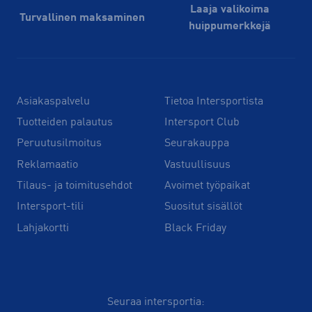
Laaja valikoima
Turvallinen maksaminen
huippu­merkkejä
Asiakaspalvelu
Tietoa Intersportista
Tuotteiden palautus
Intersport Club
Peruutusilmoitus
Seurakauppa
Reklamaatio
Vastuullisuus
Tilaus- ja toimitusehdot
Avoimet työpaikat
Intersport-tili
Suositut sisällöt
Lahjakortti
Black Friday
Seuraa intersportia: