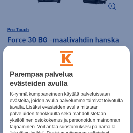
Pro Touch
Force 30 BG
-maalivahdin hanska
19,90 €
Väri
Musta
Parempaa palvelua
evästeiden avulla
K-ryhmä kumppaneineen käyttää palveluissaan
Koko
evästeitä, joiden avulla palvelumme toimivat toivotulla
tavalla. Lisäksi evästeiden avulla mitataan
4
5
6
7
8
palveluiden tehokkuutta sekä mahdollistetaan
yksilöllinen ostokokemus ja personoidun mainonnan
tarjoaminen. Voit antaa suostumuksesi painamalla