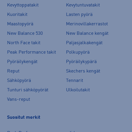
Kevyttoppatakit
Kevytuntuvatakit
Kuoritakit
Lasten pyörä
Maastopyörä
Merinovillakerrastot
New Balance 530
New Balance kengät
North Face takit
Paljasjalkakengät
Peak Performance takit
Polkupyörä
Pyöräilykengät
Pyöräilykypärä
Reput
Skechers kengät
Sähköpyörä
Tennarit
Tunturi sähköpyörät
Ulkoilutakit
Vans-reput
Suositut merkit