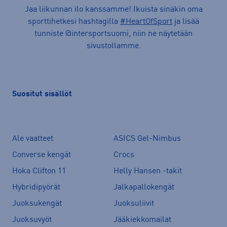
Jaa liikunnan ilo kanssamme! Ikuista sinäkin oma
sporttihetkesi hashtagilla
#HeartOfSport
ja lisää
tunniste @intersportsuomi, niin ne näytetään
sivustollamme.
Suositut sisällöt
Ale vaatteet
ASICS Gel-Nimbus
Converse kengät
Crocs
Hoka Clifton 11
Helly Hansen -takit
Hybridipyörät
Jalkapallokengät
Juoksukengät
Juoksuliivit
Juoksuvyöt
Jääkiekkomailat