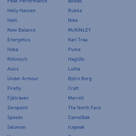
Peak Performance
adidas
Helly Hansen
Rukka
Halti
Nike
New Balance
McKINLEY
Energetics
Kari Traa
Hoka
Puma
Röhnisch
Haglöfs
Asics
Luhta
Under Armour
Björn Borg
Firefly
Craft
Fjällräven
Merrell
Zeropoint
The North Face
Speedo
CamelBak
Salomon
Icepeak