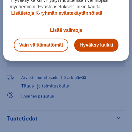
”Hyväksy kaikki”. Pystyt muuttamaan valintojasi
Lisää ostoskoriin
myöhemmin ”Evästeasetukset”-linkin kautta.
Lisätietoja K-ryhmän evästekäytännöistä
Tarkista saatavuus ja tilaa myymälästä
Lisää valintoja
Verkkokauppa:
Saatavilla
Myymälät:
Saatavilla
Vain välttämättömät
Hyväksy kaikki
Valitse koko nähdäksesi myymäläsaatavuuden.
Arvioitu toimitusaika 1-3 arkipäivää.
Tilaus- ja toimituskulut
Ilmainen palautus
Tuotetiedot
Avaa