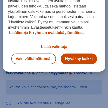
tavalla. Lisäksi evästeiden avulla mitataan
Koko
palveluiden tehokkuutta sekä mahdollistetaan
yksilöllinen ostokokemus ja personoidun mainonnan
110
120
130
140
150
160
tarjoaminen. Voit antaa suostumuksesi painamalla
Kokotaulukko
”Hyväksy kaikki”. Pystyt muuttamaan valintojasi
myöhemmin ”Evästeasetukset”-linkin kautta.
Lisätietoja K-ryhmän evästekäytännöistä
Lisää ostoskoriin
Lisää valintoja
Vain välttämättömät
Hyväksy kaikki
Tarkista saatavuus ja tilaa myymälästä
Verkkokauppa:
Saatavilla
Myymälät:
Ei saatavilla
Valitse koko nähdäksesi myymäläsaatavuuden.
Arvioitu toimitusaika 1-3 arkipäivää.