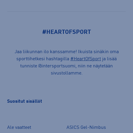
#HEARTOFSPORT
Jaa liikunnan ilo kanssamme! Ikuista sinäkin oma
sporttihetkesi hashtagilla
#HeartOfSport
ja lisää
tunniste @intersportsuomi, niin ne näytetään
sivustollamme.
Suositut sisällöt
Ale vaatteet
ASICS Gel-Nimbus