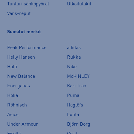
Tunturi sähköpyörät
Ulkoilutakit
Vans-reput
Suositut merkit
Peak Performance
adidas
Helly Hansen
Rukka
Halti
Nike
New Balance
McKINLEY
Energetics
Kari Traa
Hoka
Puma
Röhnisch
Haglöfs
Asics
Luhta
Under Armour
Björn Borg
Firefly
Craft