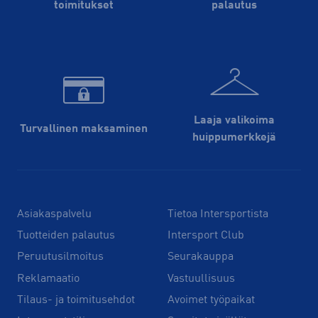
toimitukset
palautus
Laaja valikoima
Turvallinen maksaminen
huippu­merkkejä
Asiakaspalvelu
Tietoa Intersportista
Tuotteiden palautus
Intersport Club
Peruutusilmoitus
Seurakauppa
Reklamaatio
Vastuullisuus
Tilaus- ja toimitusehdot
Avoimet työpaikat