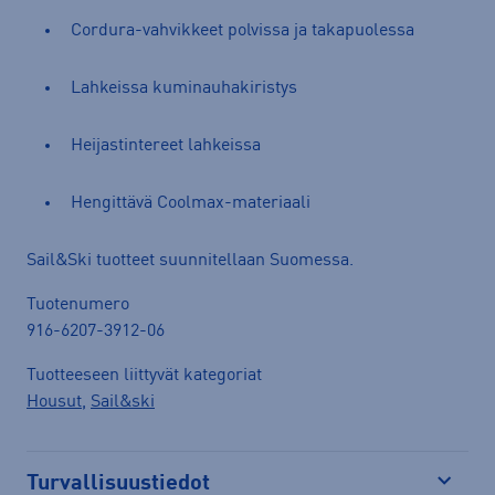
Cordura-vahvikkeet polvissa ja takapuolessa
Lahkeissa kuminauhakiristys
Heijastintereet lahkeissa
Hengittävä Coolmax-materiaali
Sail&Ski tuotteet suunnitellaan Suomessa.
Tuotenumero
916-6207-3912-06
Tuotteeseen liittyvät kategoriat
Housut
,
Sail&ski
Turvallisuustiedot
Avaa