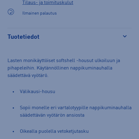
Tilaus- ja toimituskulut
Ilmainen palautus
Tuotetiedot
Avaa
Lasten monikäyttöiset softshell -housut ulkoiluun ja
pihapeleihin. Käytännöllinen nappikuminauhalla
säädettävä vyötärö.
Välikausi-housu
Sopii monelle eri vartalotyypille nappikuminauhalla
säädettävän vyötärön ansiosta
Oikealla puolella vetoketjutasku