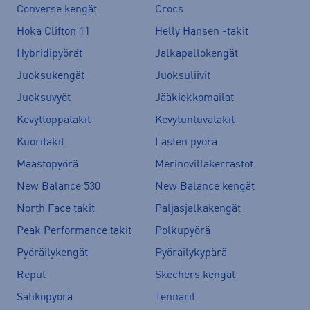
Converse kengät
Crocs
Hoka Clifton 11
Helly Hansen -takit
Hybridipyörät
Jalkapallokengät
Juoksukengät
Juoksuliivit
Juoksuvyöt
Jääkiekkomailat
Kevyttoppatakit
Kevytuntuvatakit
Kuoritakit
Lasten pyörä
Maastopyörä
Merinovillakerrastot
New Balance 530
New Balance kengät
North Face takit
Paljasjalkakengät
Peak Performance takit
Polkupyörä
Pyöräilykengät
Pyöräilykypärä
Reput
Skechers kengät
Sähköpyörä
Tennarit