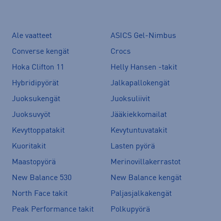
Ale vaatteet
ASICS Gel-Nimbus
Converse kengät
Crocs
Hoka Clifton 11
Helly Hansen -takit
Hybridipyörät
Jalkapallokengät
Juoksukengät
Juoksuliivit
Juoksuvyöt
Jääkiekkomailat
Kevyttoppatakit
Kevytuntuvatakit
Kuoritakit
Lasten pyörä
Maastopyörä
Merinovillakerrastot
New Balance 530
New Balance kengät
North Face takit
Paljasjalkakengät
Peak Performance takit
Polkupyörä