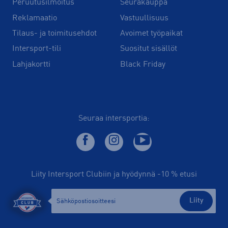
Peruutusilmoitus
Seurakauppa
Reklamaatio
Vastuullisuus
Tilaus- ja toimitusehdot
Avoimet työpaikat
Intersport-tili
Suositut sisällöt
Lahjakortti
Black Friday
Seuraa intersportia:
Liity Intersport Clubiin ja hyödynnä -10 % etusi
Liity