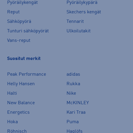
Pyöräilykengät
Pyöräilykypärä
Reput
Skechers kengät
Sähköpyörä
Tennarit
Tunturi sähköpyörät
Ulkoilutakit
Vans-reput
Suositut merkit
Peak Performance
adidas
Helly Hansen
Rukka
Halti
Nike
New Balance
McKINLEY
Energetics
Kari Traa
Hoka
Puma
Röhnisch
Haglöfs