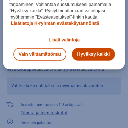
tarjoaminen. Voit antaa suostumuksesi painamalla
Kokotaulukko
”Hyväksy kaikki”. Pystyt muuttamaan valintojasi
myöhemmin ”Evästeasetukset”-linkin kautta.
Lisätietoja K-ryhmän evästekäytännöistä
Lisää ostoskoriin
Lisää valintoja
Vain välttämättömät
Hyväksy kaikki
Tarkista saatavuus ja tilaa myymälästä
Verkkokauppa:
Saatavilla
Myymälät:
Saatavilla
Valitse koko nähdäksesi myymäläsaatavuuden.
Arvioitu toimitusaika 1-3 arkipäivää.
Tilaus- ja toimituskulut
Ilmainen palautus