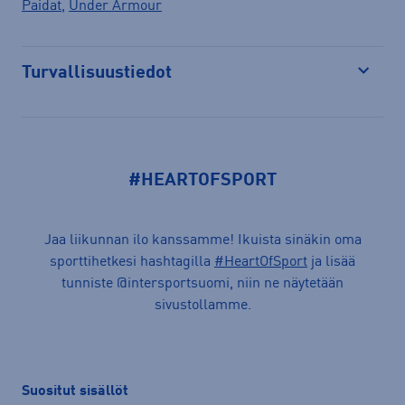
Paidat
,
Under Armour
Turvallisuustiedot
Avaa
#HEARTOFSPORT
Jaa liikunnan ilo kanssamme! Ikuista sinäkin oma
sporttihetkesi hashtagilla
#HeartOfSport
ja lisää
tunniste @intersportsuomi, niin ne näytetään
sivustollamme.
Suositut sisällöt