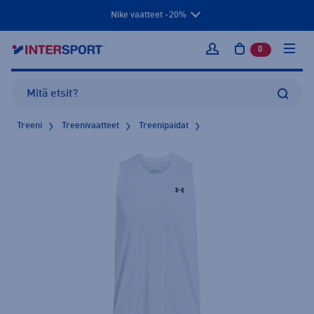
Nike vaatteet -20%
0
tuotetta osto
Kirjaudu sisään
Treeni
Treenivaatteet
Treenipaidat