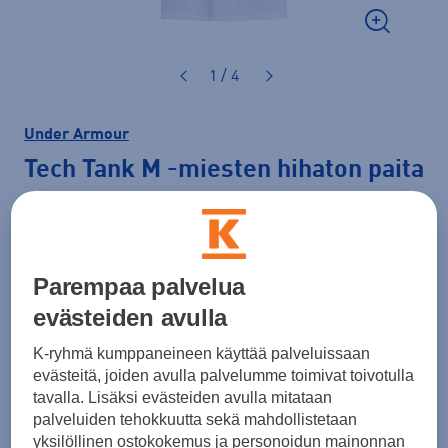
1 / 4
Under Armour
Tech Tank M
-miesten hihaton paita
30,00 €
Väri
Valkoinen
Parempaa palvelua
evästeiden avulla
K-ryhmä kumppaneineen käyttää palveluissaan
Koko
evästeitä, joiden avulla palvelumme toimivat toivotulla
XS
S
M
L
XL
XXL
XXXL
tavalla. Lisäksi evästeiden avulla mitataan
palveluiden tehokkuutta sekä mahdollistetaan
4XL
yksilöllinen ostokokemus ja personoidun mainonnan