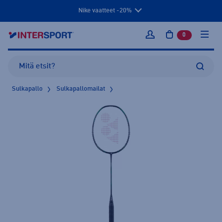
Nike vaatteet -20%
0
tuotetta osto
Kirjaudu sisään
Sulkapallo
Sulkapallomailat