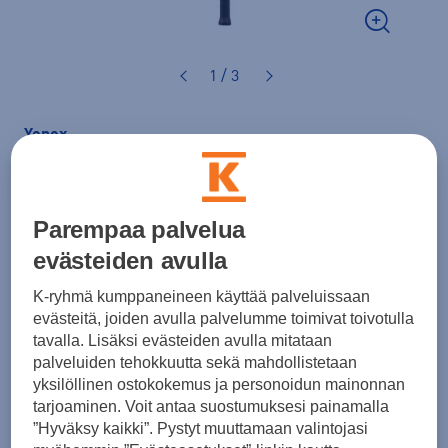
1 / 3
Yonex
Astrox Nextage
-sulkapallomaila
129,00 €
Parempaa palvelua
evästeiden avulla
Väri
Musta
K-ryhmä kumppaneineen käyttää palveluissaan
evästeitä, joiden avulla palvelumme toimivat toivotulla
tavalla. Lisäksi evästeiden avulla mitataan
palveluiden tehokkuutta sekä mahdollistetaan
yksilöllinen ostokokemus ja personoidun mainonnan
tarjoaminen. Voit antaa suostumuksesi painamalla
Lisää ostoskoriin
”Hyväksy kaikki”. Pystyt muuttamaan valintojasi