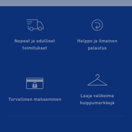
Nopeat ja edulliset
Helppo ja ilmainen
toimitukset
palautus
Laaja valikoima
Turvallinen maksaminen
huippu­merkkejä