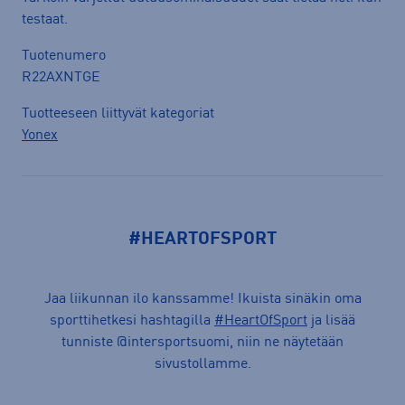
testaat.
Tuotenumero
R22AXNTGE
Tuotteeseen liittyvät kategoriat
Yonex
#HEARTOFSPORT
Jaa liikunnan ilo kanssamme! Ikuista sinäkin oma
sporttihetkesi hashtagilla
#HeartOfSport
ja lisää
tunniste @intersportsuomi, niin ne näytetään
sivustollamme.