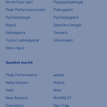
North Face takit
Paljasjalkakengät
Peak Performance takit
Polkupyörä
Pyöräilykengät
Pyöräilykypärä
Reput
Skechers kengät
Sähköpyörä
Tennarit
Tunturi sähköpyörät
Ulkoilutakit
Vans-reput
Suositut merkit
Peak Performance
adidas
Helly Hansen
Rukka
Halti
Nike
New Balance
McKINLEY
Energetics
Kari Traa