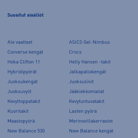
Suositut sisällöt
Ale vaatteet
ASICS Gel-Nimbus
Converse kengät
Crocs
Hoka Clifton 11
Helly Hansen -takit
Hybridipyörät
Jalkapallokengät
Juoksukengät
Juoksuliivit
Juoksuvyöt
Jääkiekkomailat
Kevyttoppatakit
Kevytuntuvatakit
Kuoritakit
Lasten pyörä
Maastopyörä
Merinovillakerrastot
New Balance 530
New Balance kengät