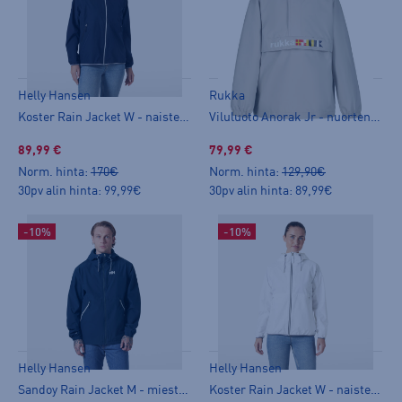
Helly Hansen
Rukka
Koster Rain Jacket W - naisten kuoritakki
Viluluoto Anorak Jr - nuorten anorakki
89,99 €
79,99 €
Norm. hinta:
170€
Norm. hinta:
129,90€
30pv alin hinta: 99,99€
30pv alin hinta: 89,99€
-10%
-10%
Helly Hansen
Helly Hansen
Sandoy Rain Jacket M - miesten kuoritakki
Koster Rain Jacket W - naisten kuoritakki