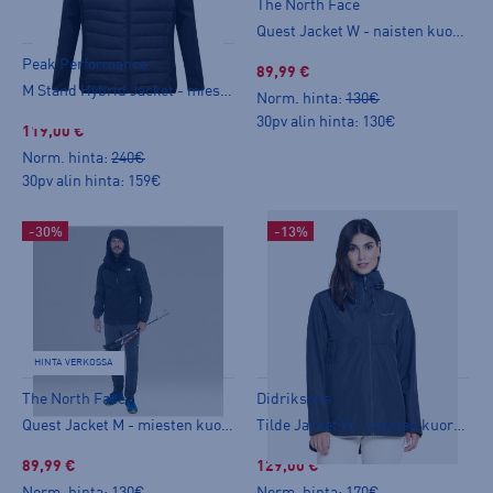
The North Face
Quest Jacket W - naisten kuoritakki
Peak Performance
89,99 €
M Stand Hybrid Jacket - miesten hybriditakki
Norm. hinta:
130€
30pv alin hinta: 130€
119,00 €
Norm. hinta:
240€
30pv alin hinta: 159€
-30%
-13%
HINTA VERKOSSA
The North Face
Didriksons
Quest Jacket M - miesten kuoritakki
Tilde Jacket W - naisten kuoritakki
89,99 €
129,00 €
Norm. hinta:
130€
Norm. hinta:
170€