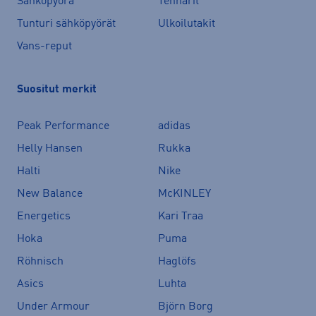
Sähköpyörä
Tennarit
Tunturi sähköpyörät
Ulkoilutakit
Vans-reput
Suositut merkit
Peak Performance
adidas
Helly Hansen
Rukka
Halti
Nike
New Balance
McKINLEY
Energetics
Kari Traa
Hoka
Puma
Röhnisch
Haglöfs
Asics
Luhta
Under Armour
Björn Borg