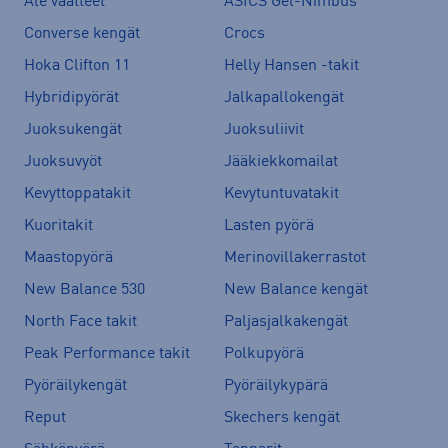
Ale vaatteet
ASICS Gel-Nimbus
Converse kengät
Crocs
Hoka Clifton 11
Helly Hansen -takit
Hybridipyörät
Jalkapallokengät
Juoksukengät
Juoksuliivit
Juoksuvyöt
Jääkiekkomailat
Kevyttoppatakit
Kevytuntuvatakit
Kuoritakit
Lasten pyörä
Maastopyörä
Merinovillakerrastot
New Balance 530
New Balance kengät
North Face takit
Paljasjalkakengät
Peak Performance takit
Polkupyörä
Pyöräilykengät
Pyöräilykypärä
Reput
Skechers kengät