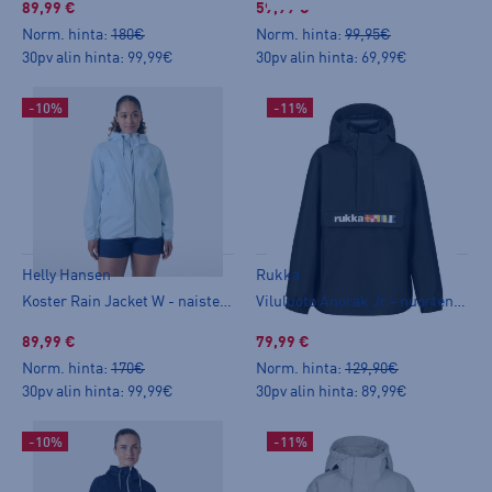
89,99 €
59,99 €
Norm. hinta:
180€
Norm. hinta:
99,95€
30pv alin hinta: 99,99€
30pv alin hinta: 69,99€
-10%
-11%
Helly Hansen
Rukka
Koster Rain Jacket W - naisten kuoritakki
Viluluoto Anorak Jr - nuorten anorakki
89,99 €
79,99 €
Norm. hinta:
170€
Norm. hinta:
129,90€
30pv alin hinta: 99,99€
30pv alin hinta: 89,99€
-10%
-11%