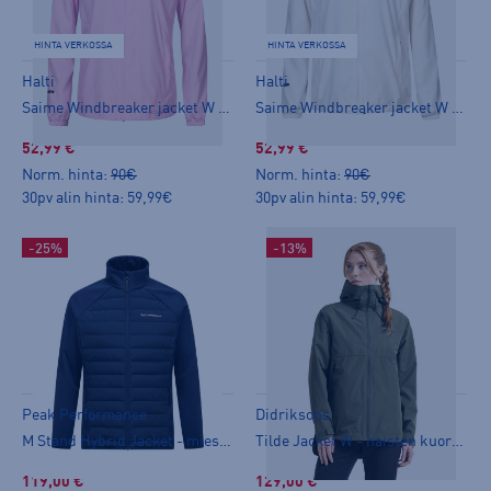
HINTA VERKOSSA
HINTA VERKOSSA
Halti
Halti
Saime Windbreaker jacket W - naisten tuulitakki
Saime Windbreaker jacket W - naisten tuulitakki
52,99 €
52,99 €
Norm. hinta:
90€
Norm. hinta:
90€
30pv alin hinta: 59,99€
30pv alin hinta: 59,99€
-25%
-13%
Peak Performance
Didriksons
M Stand Hybrid Jacket - miesten hybriditakki
Tilde Jacket W - naisten kuoritakki
119,00 €
129,00 €