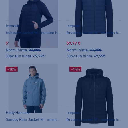
Icepeak
Icepeak
Ashburn Jacket W - naisten hybriditakki
Arzberg Jacket M - miesten hybriditakki
59,99 €
59,99 €
Norm. hinta:
99,95€
Norm. hinta:
99,95€
30pv alin hinta: 69,99€
30pv alin hinta: 69,99€
-10%
-14%
Helly Hansen
Icepeak
Sandoy Rain Jacket M - miesten kuoritakki
Arzberg Jacket M - miesten hybriditakki