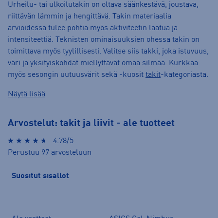
Urheilu- tai ulkoilutakin on oltava säänkestävä, joustava,
riittävän lämmin ja hengittävä. Takin materiaalia
arvioidessa tulee pohtia myös aktiviteetin laatua ja
intensiteettiä. Teknisten ominaisuuksien ohessa takin on
toimittava myös tyylillisesti. Valitse siis takki, joka istuvuus,
väri ja yksityiskohdat miellyttävät omaa silmää. Kurkkaa
myös sesongin uutuusvärit sekä -kuosit
takit
-kategoriasta.
Näytä lisää
Arvostelut: takit ja liivit - ale tuotteet
4.78/5
Perustuu 97 arvosteluun
Suositut sisällöt