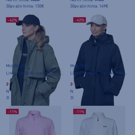
30pv alin hinta: 130€
30pv alin hinta: 149€
-42%
-42%
McKINLEY
McKINLEY
Linda Parka W - naisten vapaa-ajan takki
Linda Parka W - naisten vapaa-ajan takki
39,99 €
39,99 €
Norm. hinta:
99,90€
Norm. hinta:
99,90€
30pv alin hinta: 69,99€
30pv alin hinta: 69,99€
-11%
-11%