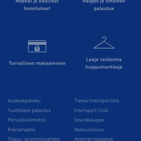
Nopeat ja edulliset
Helppo ja ilmainen
toimitukset
palautus
Laaja valikoima
Turvallinen maksaminen
huippu­merkkejä
Asiakaspalvelu
Tietoa Intersportista
Tuotteiden palautus
Intersport Club
Peruutusilmoitus
Seurakauppa
Reklamaatio
Vastuullisuus
Tilaus- ja toimitusehdot
Avoimet työpaikat