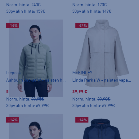
Norm. hinta:
240€
Norm. hinta:
170€
30pv alin hinta: 159€
30pv alin hinta: 149€
-14%
-42%
Icepeak
McKINLEY
Ashburn Jacket W - naisten hybriditakki
Linda Parka W - naisten vapaa-ajan takki
59,99 €
39,99 €
Norm. hinta:
99,95€
Norm. hinta:
99,90€
30pv alin hinta: 69,99€
30pv alin hinta: 69,99€
-14%
-14%