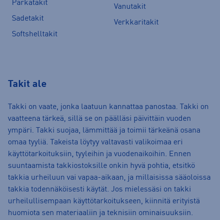
Parkatakit
Vanutakit
Sadetakit
Verkkaritakit
Softshelltakit
Takit ale
Takki on vaate, jonka laatuun kannattaa panostaa. Takki on
vaatteena tärkeä, sillä se on päälläsi päivittäin vuoden
ympäri. Takki suojaa, lämmittää ja toimii tärkeänä osana
omaa tyyliä. Takeista löytyy valtavasti valikoimaa eri
käyttötarkoituksiin, tyyleihin ja vuodenaikoihin. Ennen
suuntaamista takkiostoksille onkin hyvä pohtia, etsitkö
takkia urheiluun vai vapaa-aikaan, ja millaisissa sääoloissa
takkia todennäköisesti käytät. Jos mielessäsi on takki
urheilullisempaan käyttötarkoitukseen, kiinnitä erityistä
huomiota sen materiaaliin ja teknisiin ominaisuuksiin.