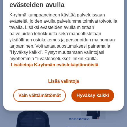
30pv alin hinta: 130€
30pv alin hinta: 59,99€
evästeiden avulla
K-ryhmä kumppaneineen käyttää palveluissaan
-11%
-13%
evästeitä, joiden avulla palvelumme toimivat toivotulla
tavalla. Lisäksi evästeiden avulla mitataan
palveluiden tehokkuutta sekä mahdollistetaan
yksilöllinen ostokokemus ja personoidun mainonnan
tarjoaminen. Voit antaa suostumuksesi painamalla
HINTA VERKOSSA
HINTA VERKOSSA
”Hyväksy kaikki”. Pystyt muuttamaan valintojasi
Halti
Halti
myöhemmin ”Evästeasetukset”-linkin kautta.
Lisätietoja K-ryhmän evästekäytännöistä
Saime windbreaker jacket M - miesten tuulitakki
Savile DrymaxX Parka Jacket W - naisten kuoritakki
52,99 €
129,00 €
Lisää valintoja
Norm. hinta:
90€
Norm. hinta:
210€
30pv alin hinta: 59,99€
30pv alin hinta: 149€
Vain välttämättömät
Hyväksy kaikki
-25%
-30%
HINTA VERKOSSA