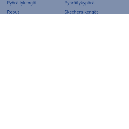
Pyöräilykengät
Pyöräilykypärä
Reput
Skechers kengät
Sähköpyörä
Tennarit
Tunturi sähköpyörät
Ulkoilutakit
Vans-reput
Suositut merkit
Peak Performance
adidas
Helly Hansen
Rukka
Halti
Nike
New Balance
McKINLEY
Energetics
Kari Traa
Hoka
Puma
Röhnisch
Haglöfs