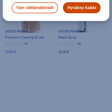
Vain välttämättömät
Hyväksy kaikki
JASON MARKK
JASON MARKK
Premium Cleaning Brush
Repel Spray
(0)
(0)
13,00 €
20,00 €