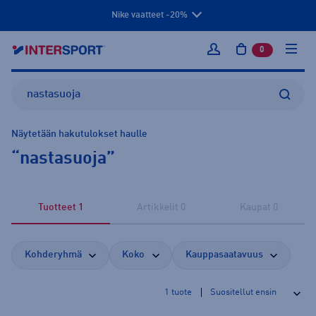
Nike vaatteet -20%
0
tuotetta osto
Kirjaudu sisään
Näytetään hakutulokset haulle
“
nastasuoja
”
Tuotteet
1
hakutulosta
Artikkelit
0
hakutulosta
Kaupat
0
hakutulo
Kohderyhmä
Koko
Kauppasaatavuus
1
tuote