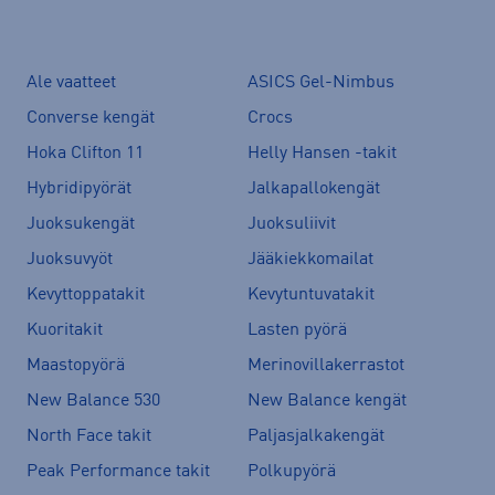
Ale vaatteet
ASICS Gel-Nimbus
Converse kengät
Crocs
Hoka Clifton 11
Helly Hansen -takit
Hybridipyörät
Jalkapallokengät
Juoksukengät
Juoksuliivit
Juoksuvyöt
Jääkiekkomailat
Kevyttoppatakit
Kevytuntuvatakit
Kuoritakit
Lasten pyörä
Maastopyörä
Merinovillakerrastot
New Balance 530
New Balance kengät
North Face takit
Paljasjalkakengät
Peak Performance takit
Polkupyörä