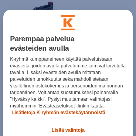
Parempaa palvelua
evästeiden avulla
Icebug
K-ryhmä kumppaneineen käyttää palveluissaan
Floorsaver
evästeitä, joiden avulla palvelumme toimivat toivotulla
(0)
tavalla. Lisäksi evästeiden avulla mitataan
34,00 €
palveluiden tehokkuutta sekä mahdollistetaan
yksilöllinen ostokokemus ja personoidun mainonnan
tarjoaminen. Voit antaa suostumuksesi painamalla
”Hyväksy kaikki”. Pystyt muuttamaan valintojasi
myöhemmin ”Evästeasetukset”-linkin kautta.
Hakuusi liittyviä tuotteita
Lisätietoja K-ryhmän evästekäytännöistä
Lisää valintoja