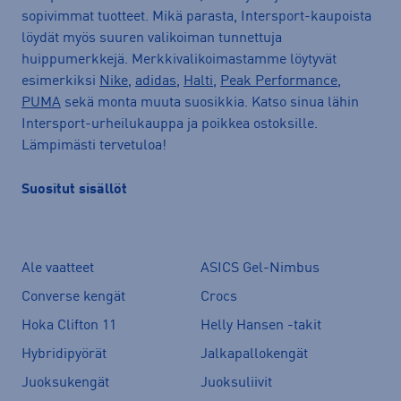
sopivimmat tuotteet. Mikä parasta, Intersport-kaupoista
löydät myös suuren valikoiman tunnettuja
huippumerkkejä. Merkkivalikoimastamme löytyvät
esimerkiksi
Nike
,
adidas
,
Halti
,
Peak Performance
,
PUMA
sekä monta muuta suosikkia. Katso sinua lähin
Intersport-urheilukauppa ja poikkea ostoksille.
Lämpimästi tervetuloa!
Suositut sisällöt
Ale vaatteet
ASICS Gel-Nimbus
Converse kengät
Crocs
Hoka Clifton 11
Helly Hansen -takit
Hybridipyörät
Jalkapallokengät
Juoksukengät
Juoksuliivit