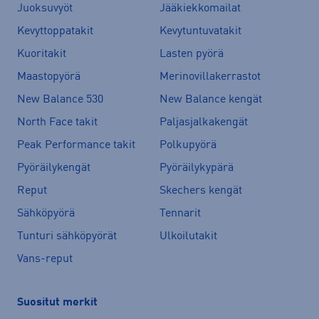
Juoksuvyöt
Jääkiekkomailat
Kevyttoppatakit
Kevytuntuvatakit
Kuoritakit
Lasten pyörä
Maastopyörä
Merinovillakerrastot
New Balance 530
New Balance kengät
North Face takit
Paljasjalkakengät
Peak Performance takit
Polkupyörä
Pyöräilykengät
Pyöräilykypärä
Reput
Skechers kengät
Sähköpyörä
Tennarit
Tunturi sähköpyörät
Ulkoilutakit
Vans-reput
Suositut merkit