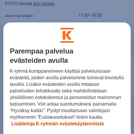
01510 Vantaa
Ajo-ohjeet
11.00-18.00
Avoinna tänään
Kerava,
Nikonkatu 1 (Citymarketin talossa)
,
04200 Kerava
Ajo-ohjeet
Parempaa palvelua
12.00-16.00
Avoinna tänään
evästeiden avulla
Järvenpää,
Helsingintie 4-8
,
K-ryhmä kumppaneineen käyttää palveluissaan
04400 Järvenpää
Ajo-ohjeet
evästeitä, joiden avulla palvelumme toimivat toivotulla
tavalla. Lisäksi evästeiden avulla mitataan
12.00-16.00
Avoinna tänään
palveluiden tehokkuutta sekä mahdollistetaan
yksilöllinen ostokokemus ja personoidun mainonnan
tarjoaminen. Voit antaa suostumuksesi painamalla
Nummela,
Tuusankaari 1
,
”Hyväksy kaikki”. Pystyt muuttamaan valintojasi
03100 Nummela
Ajo-ohjeet
myöhemmin ”Evästeasetukset”-linkin kautta.
Lisätietoja K-ryhmän evästekäytännöistä
11.00-18.00
Avoinna tänään