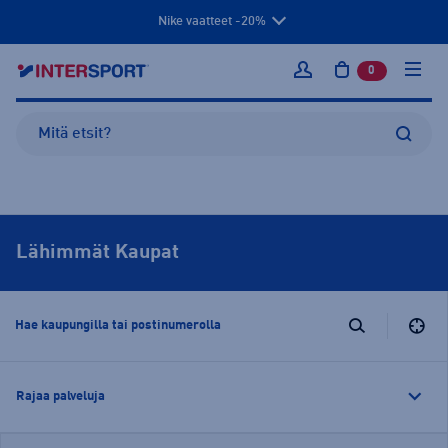
Nike vaatteet -20%
0
tuotetta osto
Kirjaudu sisään
Lähimmät Kaupat
Rajaa palveluja