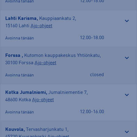
12.00-16.00
Avoinna tänään
Lahti Karisma,
Kauppiaankatu 2
,
15160 Lahti
Ajo-ohjeet
12.00-18.00
Avoinna tänään
Forssa ,
Kutomon kauppakeskus Yhtiönkatu
,
30100 Forssa
Ajo-ohjeet
closed
Avoinna tänään
Kotka Jumalniemi,
Jumalniementie 7
,
48600 Kotka
Ajo-ohjeet
12.00-16.00
Avoinna tänään
Kouvola,
Tervasharjunkatu 1
,
45720 Kuusankoski
Ajo-ohjeet