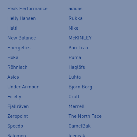
Peak Performance
adidas
Helly Hansen
Rukka
Halti
Nike
New Balance
McKINLEY
Energetics
Kari Traa
Hoka
Puma
Röhnisch
Haglöfs
Asics
Luhta
Under Armour
Björn Borg
Firefly
Craft
Fjällräven
Merrell
Zeropoint
The North Face
Speedo
CamelBak
Salomon
Icepeak