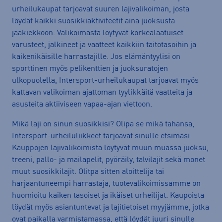
urheilukaupat tarjoavat suuren lajivalikoiman, josta
löydät kaikki suosikkiaktiviteetit aina juoksusta
jääkiekkoon. Valikoimasta löytyvät korkealaatuiset
varusteet, jalkineet ja vaatteet kaikkiin taitotasoihin ja
kaikenikäisille harrastajille. Jos elämäntyylisi on
sporttinen myös pelikenttien ja juoksuratojen
ulkopuolella, Intersport-urheilukaupat tarjoavat myös
kattavan valikoiman ajattoman tyylikkäitä vaatteita ja
asusteita aktiiviseen vapaa-ajan viettoon.
Mikä laji on sinun suosikkisi? Olipa se mikä tahansa,
Intersport-urheiluliikkeet tarjoavat sinulle etsimäsi.
Kauppojen lajivalikoimista löytyvät muun muassa juoksu,
treeni, pallo- ja mailapelit, pyöräily, talvilajit sekä monet
muut suosikkilajit. Olitpa sitten aloittelija tai
harjaantuneempi harrastaja, tuotevalikoimissamme on
huomioitu kaiken tasoiset ja ikäiset urheilijat. Kaupoista
löydät myös asiantuntevat ja lajitietoiset myyjämme, jotka
ovat paikalla varmistamassa, että löydät juuri sinulle