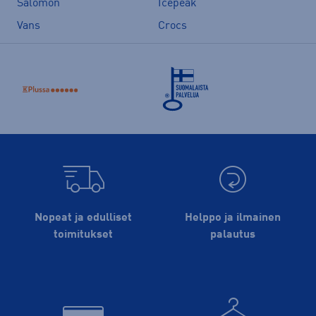
Salomon
Icepeak
Vans
Crocs
Nopeat ja edulliset
Helppo ja ilmainen
toimitukset
palautus