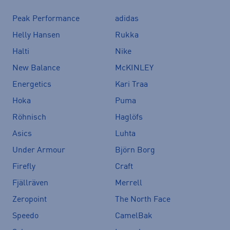
Peak Performance
adidas
Helly Hansen
Rukka
Halti
Nike
New Balance
McKINLEY
Energetics
Kari Traa
Hoka
Puma
Röhnisch
Haglöfs
Asics
Luhta
Under Armour
Björn Borg
Firefly
Craft
Fjällräven
Merrell
Zeropoint
The North Face
Speedo
CamelBak