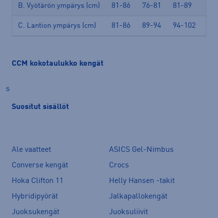
81-86
76-81
81-89
89
B. Vyötärön ympärys (cm)
81-86
89-94
94-102
10
C. Lantion ympärys (cm)
CCM kokotaulukko kengät
s
Suositut sisällöt
Ale vaatteet
ASICS Gel-Nimbus
Converse kengät
Crocs
Hoka Clifton 11
Helly Hansen -takit
Hybridipyörät
Jalkapallokengät
Juoksukengät
Juoksuliivit