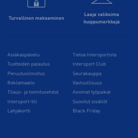
Laaja valikoima
Turvallinen maksaminen
huippu­merkkejä
Asiakaspalvelu
Tietoa Intersportista
Tuotteiden palautus
Intersport Club
Peruutusilmoitus
Seurakauppa
Reklamaatio
Vastuullisuus
Tilaus- ja toimitusehdot
Avoimet työpaikat
Intersport-tili
Suositut sisällöt
Lahjakortti
Black Friday