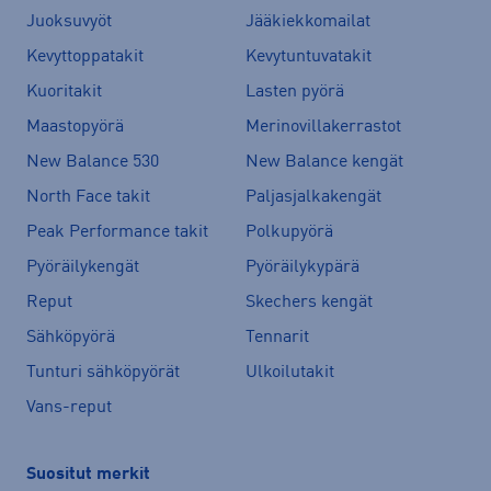
Juoksuvyöt
Jääkiekkomailat
Kevyttoppatakit
Kevytuntuvatakit
Kuoritakit
Lasten pyörä
Maastopyörä
Merinovillakerrastot
New Balance 530
New Balance kengät
North Face takit
Paljasjalkakengät
Peak Performance takit
Polkupyörä
Pyöräilykengät
Pyöräilykypärä
Reput
Skechers kengät
Sähköpyörä
Tennarit
Tunturi sähköpyörät
Ulkoilutakit
Vans-reput
Suositut merkit