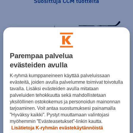
Suosittuja CCM tuotteita
CCM
Hs Xf Prime Jr
Parempaa palvelua
84,90 €
evästeiden avulla
K-ryhmä kumppaneineen käyttää palveluissaan
CC
evästeitä, joiden avulla palvelumme toimivat toivotulla
Neck
tavalla. Lisäksi evästeiden avulla mitataan
CCM
palveluiden tehokkuutta sekä mahdollistetaan
64,9
Sk Jetspeed Xtra Sr
yksilöllinen ostokokemus ja personoidun mainonnan
tarjoaminen. Voit antaa suostumuksesi painamalla
259,00 €
”Hyväksy kaikki”. Pystyt muuttamaan valintojasi
myöhemmin ”Evästeasetukset”-linkin kautta.
Lisätietoja K-ryhmän evästekäytännöistä
1 / 9