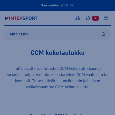
Nike vaatteet -20%
0
tuotetta osto
Kirjaudu sisään
CCM kokotaulukko
Tällä sivulla voit tutustua CCM kokotaulukkoon ja
tarkistaa helposti minkä koon tarvitset CCM
vaatteista
tai
kengistä
. Tutustu lisäksi suosikkeihin ja laajaan
valikoimaamme
CCM
brändisivulla.