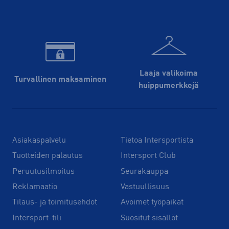
Laaja valikoima
Turvallinen maksaminen
huippu­merkkejä
Asiakaspalvelu
Tietoa Intersportista
Tuotteiden palautus
Intersport Club
Peruutusilmoitus
Seurakauppa
Reklamaatio
Vastuullisuus
Tilaus- ja toimitusehdot
Avoimet työpaikat
Intersport-tili
Suositut sisällöt