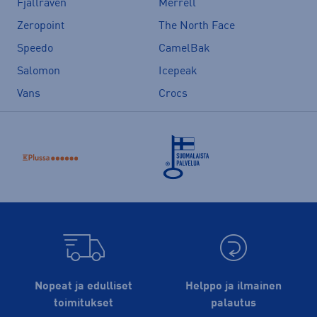
Fjällräven
Merrell
Zeropoint
The North Face
Speedo
CamelBak
Salomon
Icepeak
Vans
Crocs
Nopeat ja edulliset
Helppo ja ilmainen
toimitukset
palautus