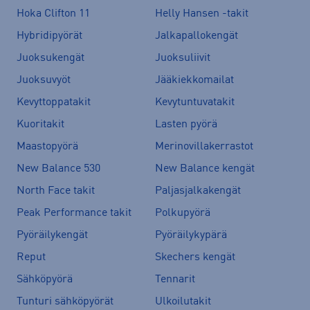
Hoka Clifton 11
Helly Hansen -takit
Hybridipyörät
Jalkapallokengät
Juoksukengät
Juoksuliivit
Juoksuvyöt
Jääkiekkomailat
Kevyttoppatakit
Kevytuntuvatakit
Kuoritakit
Lasten pyörä
Maastopyörä
Merinovillakerrastot
New Balance 530
New Balance kengät
North Face takit
Paljasjalkakengät
Peak Performance takit
Polkupyörä
Pyöräilykengät
Pyöräilykypärä
Reput
Skechers kengät
Sähköpyörä
Tennarit
Tunturi sähköpyörät
Ulkoilutakit