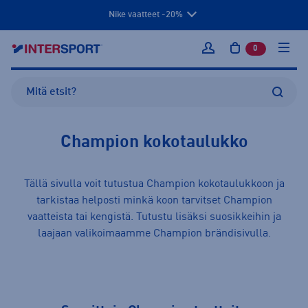
Nike vaatteet -20%
0
tuotetta osto
Kirjaudu sisään
Champion kokotaulukko
Tällä sivulla voit tutustua Champion kokotaulukkoon ja
tarkistaa helposti minkä koon tarvitset Champion
vaatteista
tai
kengistä
. Tutustu lisäksi suosikkeihin ja
laajaan valikoimaamme
Champion
brändisivulla.