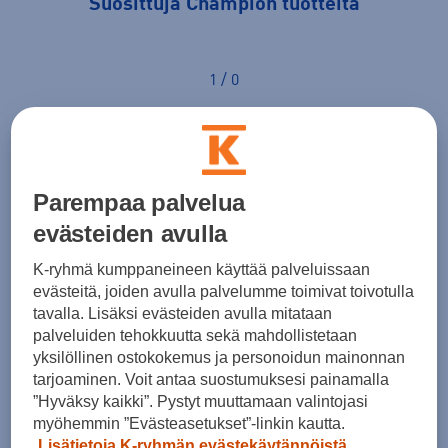
Suosittuja Champion tuotteita
1 / 0
Champion kokotaulukko vaate
Parempaa palvelua
Champion yläosat - Naiset
evästeiden avulla
Koko
XS
S
M
K-ryhmä kumppaneineen käyttää palveluissaan
Rinnan ympärys (cm)
76
80
84
evästeitä, joiden avulla palvelumme toimivat toivotulla
tavalla. Lisäksi evästeiden avulla mitataan
Vyötärön ympärys (cm)
62
66
70
palveluiden tehokkuutta sekä mahdollistetaan
yksilöllinen ostokokemus ja personoidun mainonnan
tarjoaminen. Voit antaa suostumuksesi painamalla
Champion alaosat - Naiset
”Hyväksy kaikki”. Pystyt muuttamaan valintojasi
Koko
XS
S
M
myöhemmin ”Evästeasetukset”-linkin kautta.
Lisätietoja K-ryhmän evästekäytännöistä