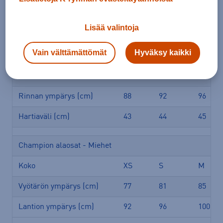
Vyötärön ympärys (cm)
62
66
70
Lantion ympärys (cm)
92
96
100
Lisää valintoja
Vain välttämättömät
Hyväksy kaikki
Champion yläosat - Miehet
Koko
XS
S
M
Rinnan ympärys (cm)
88
92
96
Hartiaväli (cm)
43
44
45
Champion alaosat - Miehet
Koko
XS
S
M
Vyötärön ympärys (cm)
77
81
85
Lantion ympärys (cm)
92
96
100