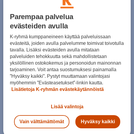
Suosittuja Colourwear tuotteita
Parempaa palvelua
1 / 0
evästeiden avulla
K-ryhmä kumppaneineen käyttää palveluissaan
evästeitä, joiden avulla palvelumme toimivat toivotulla
Colourwear kokotaulukko kengät
tavalla. Lisäksi evästeiden avulla mitataan
palveluiden tehokkuutta sekä mahdollistetaan
s
yksilöllinen ostokokemus ja personoidun mainonnan
tarjoaminen. Voit antaa suostumuksesi painamalla
Suositut sisällöt
”Hyväksy kaikki”. Pystyt muuttamaan valintojasi
myöhemmin ”Evästeasetukset”-linkin kautta.
Lisätietoja K-ryhmän evästekäytännöistä
Ale vaatteet
ASICS Gel-Nimbus
Lisää valintoja
Converse kengät
Crocs
Hoka Clifton 11
Helly Hansen -takit
Vain välttämättömät
Hyväksy kaikki
Hybridipyörät
Jalkapallokengät