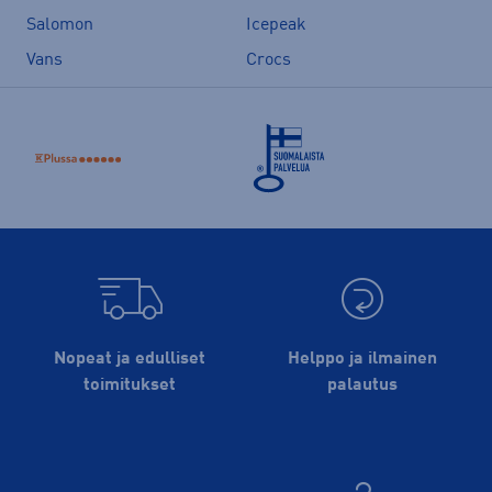
Salomon
Icepeak
Vans
Crocs
Nopeat ja edulliset
Helppo ja ilmainen
toimitukset
palautus