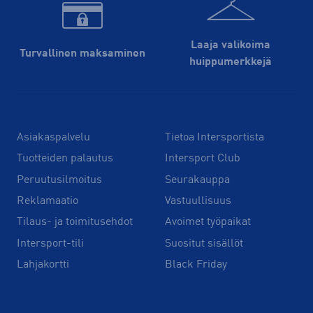
Laaja valikoima
Turvallinen maksaminen
huippu­merkkejä
Asiakaspalvelu
Tietoa Intersportista
Tuotteiden palautus
Intersport Club
Peruutusilmoitus
Seurakauppa
Reklamaatio
Vastuullisuus
Tilaus- ja toimitusehdot
Avoimet työpaikat
Intersport-tili
Suositut sisällöt
Lahjakortti
Black Friday