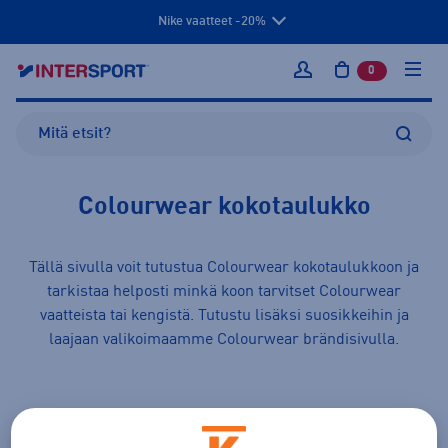
Nike vaatteet -20%
0
tuotetta osto
Kirjaudu sisään
Colourwear kokotaulukko
Tällä sivulla voit tutustua Colourwear kokotaulukkoon ja
tarkistaa helposti minkä koon tarvitset Colourwear
vaatteista
tai
kengistä
. Tutustu lisäksi suosikkeihin ja
laajaan valikoimaamme
Colourwear
brändisivulla.