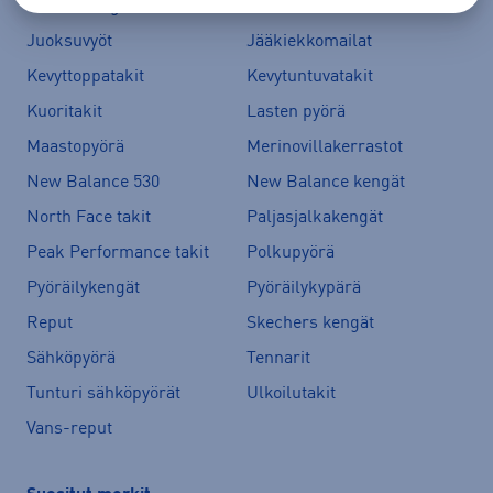
Juoksukengät
Juoksuliivit
Juoksuvyöt
Jääkiekkomailat
Kevyttoppatakit
Kevytuntuvatakit
Kuoritakit
Lasten pyörä
Maastopyörä
Merinovillakerrastot
New Balance 530
New Balance kengät
North Face takit
Paljasjalkakengät
Peak Performance takit
Polkupyörä
Pyöräilykengät
Pyöräilykypärä
Reput
Skechers kengät
Sähköpyörä
Tennarit
Tunturi sähköpyörät
Ulkoilutakit
Vans-reput