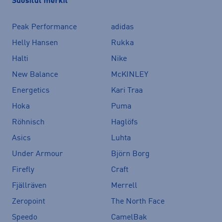
Suositut merkit
Peak Performance
adidas
Helly Hansen
Rukka
Halti
Nike
New Balance
McKINLEY
Energetics
Kari Traa
Hoka
Puma
Röhnisch
Haglöfs
Asics
Luhta
Under Armour
Björn Borg
Firefly
Craft
Fjällräven
Merrell
Zeropoint
The North Face
Speedo
CamelBak