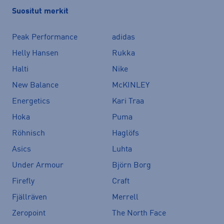
Suositut merkit
Peak Performance
adidas
Helly Hansen
Rukka
Halti
Nike
New Balance
McKINLEY
Energetics
Kari Traa
Hoka
Puma
Röhnisch
Haglöfs
Asics
Luhta
Under Armour
Björn Borg
Firefly
Craft
Fjällräven
Merrell
Zeropoint
The North Face