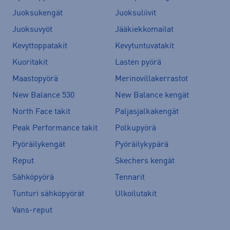
Juoksukengät
Juoksuliivit
Juoksuvyöt
Jääkiekkomailat
Kevyttoppatakit
Kevytuntuvatakit
Kuoritakit
Lasten pyörä
Maastopyörä
Merinovillakerrastot
New Balance 530
New Balance kengät
North Face takit
Paljasjalkakengät
Peak Performance takit
Polkupyörä
Pyöräilykengät
Pyöräilykypärä
Reput
Skechers kengät
Sähköpyörä
Tennarit
Tunturi sähköpyörät
Ulkoilutakit
Vans-reput