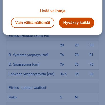
76
78
81
B. Vyötärön ympärys (cm)
Lisää valintoja
D. Sisäsauma (cm)
76
76
76
Lahkeen ympärysmitta (cm)
40
41
42
Vain välttämättömät
Hyväksy kaikki
Etnies -Housut (Slim Fit)
28
29
30
76
78
81
B. Vyötärön ympärys (cm)
D. Sisäsauma (cm)
76
76
76
Lahkeen ympärysmitta (cm)
34.5
35
36
Etnies -Lasten vaatteet
Koko
S
M