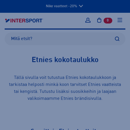
Nike vaatteet -20%
0
tuotetta osto
Kirjaudu sisään
Etnies kokotaulukko
Tällä sivulla voit tutustua Etnies kokotaulukkoon ja
tarkistaa helposti minkä koon tarvitset Etnies
vaatteista
tai
kengistä
. Tutustu lisäksi suosikkeihin ja laajaan
valikoimaamme
Etnies
brändisivulla.