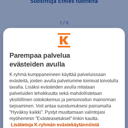
Suosittuja Etnies tuotteita
1 / 0
Etnies kokotaulukko vaate
Parempaa palvelua
Etnies -paidat - Miehet
evästeiden avulla
Koko
XS
S
M
K-ryhmä kumppaneineen käyttää palveluissaan
79-86
86-93
93-101
A. Rinnan ympärys (cm)
evästeitä, joiden avulla palvelumme toimivat toivotulla
tavalla. Lisäksi evästeiden avulla mitataan
71-76
76-81
81-86
B. Vyötärön ympärys (cm)
palveluiden tehokkuutta sekä mahdollistetaan
yksilöllinen ostokokemus ja personoidun mainonnan
tarjoaminen. Voit antaa suostumuksesi painamalla
Etnies-Housut (Straight fit)
”Hyväksy kaikki”. Pystyt muuttamaan valintojasi
myöhemmin ”Evästeasetukset”-linkin kautta.
Koko
28
29
30
Lisätietoja K-ryhmän evästekäytännöistä