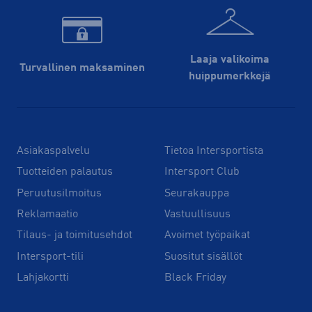
Laaja valikoima
Turvallinen maksaminen
huippu­merkkejä
Asiakaspalvelu
Tietoa Intersportista
Tuotteiden palautus
Intersport Club
Peruutusilmoitus
Seurakauppa
Reklamaatio
Vastuullisuus
Tilaus- ja toimitusehdot
Avoimet työpaikat
Intersport-tili
Suositut sisällöt
Lahjakortti
Black Friday