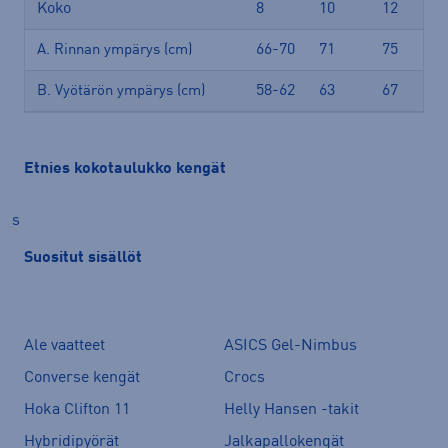
Koko
8
10
12
66-70
71
75
A. Rinnan ympärys (cm)
58-62
63
67
B. Vyötärön ympärys (cm)
Etnies kokotaulukko kengät
s
Suositut sisällöt
Ale vaatteet
ASICS Gel-Nimbus
Converse kengät
Crocs
Hoka Clifton 11
Helly Hansen -takit
Hybridipyörät
Jalkapallokengät