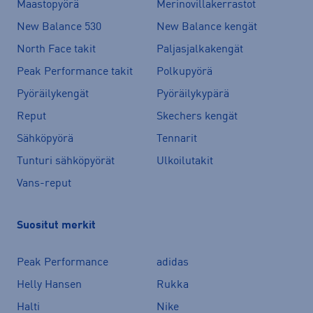
Maastopyörä
Merinovillakerrastot
New Balance 530
New Balance kengät
North Face takit
Paljasjalkakengät
Peak Performance takit
Polkupyörä
Pyöräilykengät
Pyöräilykypärä
Reput
Skechers kengät
Sähköpyörä
Tennarit
Tunturi sähköpyörät
Ulkoilutakit
Vans-reput
Suositut merkit
Peak Performance
adidas
Helly Hansen
Rukka
Halti
Nike