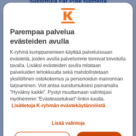
Suosittuja Fat Pipe tuotteita
Parempaa palvelua
evästeiden avulla
K-ryhmä kumppaneineen käyttää palveluissaan
evästeitä, joiden avulla palvelumme toimivat toivotulla
tavalla. Lisäksi evästeiden avulla mitataan
palveluiden tehokkuutta sekä mahdollistetaan
yksilöllinen ostokokemus ja personoidun mainonnan
Fat Pipe
Fat Pipe
Fat 
tarjoaminen. Voit antaa suostumuksesi painamalla
CTRL SLICKS FH2
Raw Concept grip
CTRL
”Hyväksy kaikki”. Pystyt muuttamaan valintojasi
myöhemmin ”Evästeasetukset”-linkin kautta.
30,90 €
15,90 €
30,9
Lisätietoja K-ryhmän evästekäytännöistä
1 / 9
Lisää valintoja