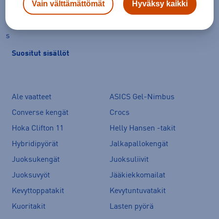
Vain välttämättömät
Hyväksy kaikki
Fat Pipe kokotaulukko kengät
s
Suositut sisällöt
Ale vaatteet
ASICS Gel-Nimbus
Converse kengät
Crocs
Hoka Clifton 11
Helly Hansen -takit
Hybridipyörät
Jalkapallokengät
Juoksukengät
Juoksuliivit
Juoksuvyöt
Jääkiekkomailat
Kevyttoppatakit
Kevytuntuvatakit
Kuoritakit
Lasten pyörä