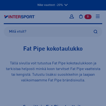
Nike vaatteet -20%
0
tuotetta osto
Kirjaudu sisään
Fat Pipe kokotaulukko
Tällä sivulla voit tutustua Fat Pipe kokotaulukkoon ja
tarkistaa helposti minkä koon tarvitset Fat Pipe
vaatteista
tai
kengistä
. Tutustu lisäksi suosikkeihin ja laajaan
valikoimaamme
Fat Pipe
brändisivulla.