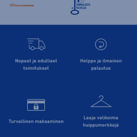
Nopeat ja edulliset
Helppo ja ilmainen
toimitukset
palautus
Laaja valikoima
Turvallinen maksaminen
huippu­merkkejä