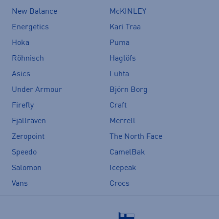
New Balance
McKINLEY
Energetics
Kari Traa
Hoka
Puma
Röhnisch
Haglöfs
Asics
Luhta
Under Armour
Björn Borg
Firefly
Craft
Fjällräven
Merrell
Zeropoint
The North Face
Speedo
CamelBak
Salomon
Icepeak
Vans
Crocs