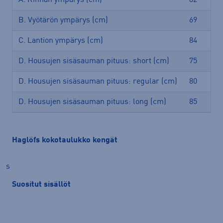
B. Vyötärön ympärys (cm)
69
77
C. Lantion ympärys (cm)
84
92
D. Housujen sisäsauman pituus: short (cm)
75
77
D. Housujen sisäsauman pituus: regular (cm)
80
82
D. Housujen sisäsauman pituus: long (cm)
85
87
Haglöfs kokotaulukko kengät
s
Suositut sisällöt