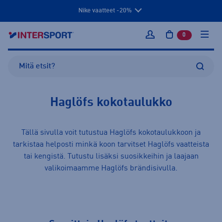
Nike vaatteet -20%
0
tuotetta osto
Kirjaudu sisään
Haglöfs kokotaulukko
Tällä sivulla voit tutustua Haglöfs kokotaulukkoon ja
tarkistaa helposti minkä koon tarvitset Haglöfs
vaatteista
tai
kengistä
. Tutustu lisäksi suosikkeihin ja laajaan
valikoimaamme
Haglöfs
brändisivulla.