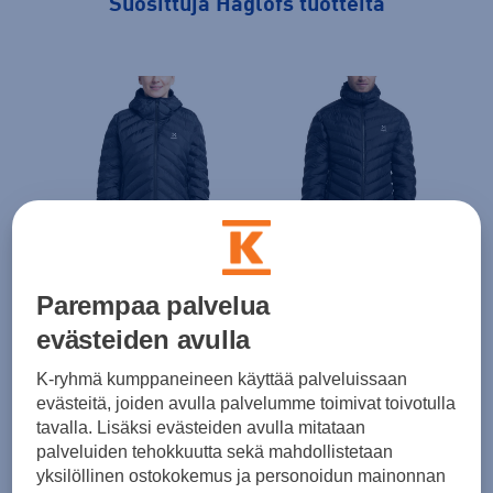
Suosittuja Haglöfs tuotteita
Parempaa palvelua
Haglöfs
Haglöfs
Hagl
evästeiden avulla
Särna Mimic Hood W
Särna Mimic Hood M
Sär
208,00 €
208,00 €
208,
K-ryhmä kumppaneineen käyttää palveluissaan
evästeitä, joiden avulla palvelumme toimivat toivotulla
tavalla. Lisäksi evästeiden avulla mitataan
palveluiden tehokkuutta sekä mahdollistetaan
yksilöllinen ostokokemus ja personoidun mainonnan