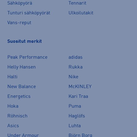
Sähköpyörä
Tennarit
Tunturi sähköpyörät
Ulkoilutakit
Vans-reput
Suositut merkit
Peak Performance
adidas
Helly Hansen
Rukka
Halti
Nike
New Balance
McKINLEY
Energetics
Kari Traa
Hoka
Puma
Röhnisch
Haglöfs
Asics
Luhta
Under Armour
Björn Borg