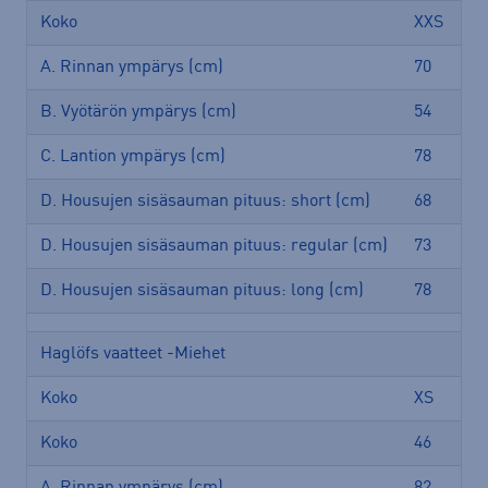
Koko
XXS
X
A. Rinnan ympärys (cm)
70
78
B. Vyötärön ympärys (cm)
54
62
C. Lantion ympärys (cm)
78
86
D. Housujen sisäsauman pituus: short (cm)
68
70
D. Housujen sisäsauman pituus: regular (cm)
73
75
D. Housujen sisäsauman pituus: long (cm)
78
80
Haglöfs vaatteet -Miehet
Koko
XS
S
Koko
46
48
A. Rinnan ympärys (cm)
82
90