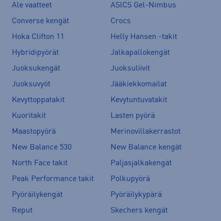
Ale vaatteet
ASICS Gel-Nimbus
Converse kengät
Crocs
Hoka Clifton 11
Helly Hansen -takit
Hybridipyörät
Jalkapallokengät
Juoksukengät
Juoksuliivit
Juoksuvyöt
Jääkiekkomailat
Kevyttoppatakit
Kevytuntuvatakit
Kuoritakit
Lasten pyörä
Maastopyörä
Merinovillakerrastot
New Balance 530
New Balance kengät
North Face takit
Paljasjalkakengät
Peak Performance takit
Polkupyörä
Pyöräilykengät
Pyöräilykypärä
Reput
Skechers kengät