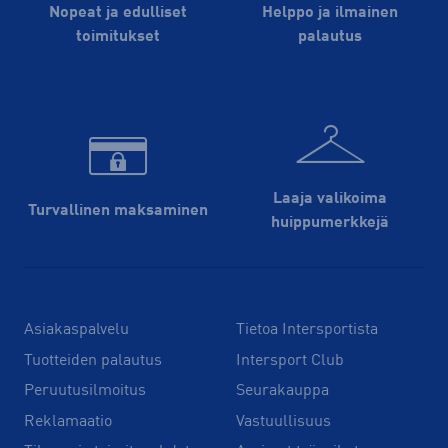
Nopeat ja edulliset
Helppo ja ilmainen
toimitukset
palautus
Laaja valikoima
Turvallinen maksaminen
huippu­merkkejä
Asiakaspalvelu
Tietoa Intersportista
Tuotteiden palautus
Intersport Club
Peruutusilmoitus
Seurakauppa
Reklamaatio
Vastuullisuus