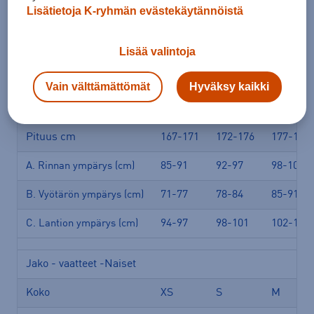
Lisätietoja K-ryhmän evästekäytännöistä
Jako kokotaulukko vaate
Jako - vaatteet -Miehet
Lisää valintoja
Koko
S
M
L
Vain välttämättömät
Hyväksy kaikki
Koko
44
46-48
50
Pituus cm
167-171
172-176
177-182
85-91
92-97
98-103
A. Rinnan ympärys (cm)
71-77
78-84
85-91
B. Vyötärön ympärys (cm)
94-97
98-101
102-105
C. Lantion ympärys (cm)
Jako - vaatteet -Naiset
Koko
XS
S
M