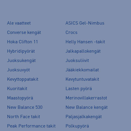
Ale vaatteet
ASICS Gel-Nimbus
Converse kengät
Crocs
Hoka Clifton 11
Helly Hansen -takit
Hybridipyörät
Jalkapallokengät
Juoksukengät
Juoksuliivit
Juoksuvyöt
Jääkiekkomailat
Kevyttoppatakit
Kevytuntuvatakit
Kuoritakit
Lasten pyörä
Maastopyörä
Merinovillakerrastot
New Balance 530
New Balance kengät
North Face takit
Paljasjalkakengät
Peak Performance takit
Polkupyörä