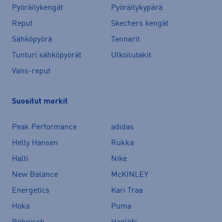
Pyöräilykengät
Pyöräilykypärä
Reput
Skechers kengät
Sähköpyörä
Tennarit
Tunturi sähköpyörät
Ulkoilutakit
Vans-reput
Suositut merkit
Peak Performance
adidas
Helly Hansen
Rukka
Halti
Nike
New Balance
McKINLEY
Energetics
Kari Traa
Hoka
Puma