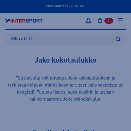
Nike vaatteet -20%
0
tuotetta osto
Kirjaudu sisään
Jako kokotaulukko
Tällä sivulla voit tutustua Jako kokotaulukkoon ja
tarkistaa helposti minkä koon tarvitset Jako
vaatteista
tai
kengistä
. Tutustu lisäksi suosikkeihin ja laajaan
valikoimaamme
Jako
brändisivulla.