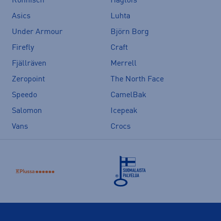
Röhnisch
Haglöfs
Asics
Luhta
Under Armour
Björn Borg
Firefly
Craft
Fjällräven
Merrell
Zeropoint
The North Face
Speedo
CamelBak
Salomon
Icepeak
Vans
Crocs