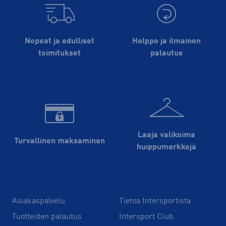
Nopeat ja edulliset
Helppo ja ilmainen
toimitukset
palautus
Laaja valikoima
Turvallinen maksaminen
huippu­merkkejä
Asiakaspalvelu
Tietoa Intersportista
Tuotteiden palautus
Intersport Club