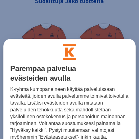
Suosittuja Jako tuotteita
Parempaa palvelua
evästeiden avulla
Jako
Jako
Jako
K-ryhmä kumppaneineen käyttää palveluissaan
JAK
JAKO PPJ JERSEY TEAM SR
JAKO PPJ JERSEY TEAM W
evästeitä, joiden avulla palvelumme toimivat toivotulla
45,0
28,00 €
28,00 €
tavalla. Lisäksi evästeiden avulla mitataan
palveluiden tehokkuutta sekä mahdollistetaan
yksilöllinen ostokokemus ja personoidun mainonnan
tarjoaminen. Voit antaa suostumuksesi painamalla
1 / 9
”Hyväksy kaikki”. Pystyt muuttamaan valintojasi
myöhemmin ”Evästeasetukset”-linkin kautta.