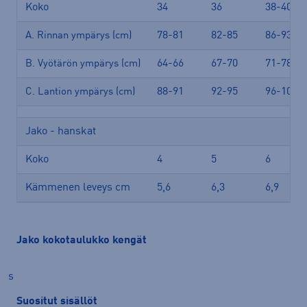
Koko
34
36
38-40
78-81
82-85
86-93
A. Rinnan ympärys (cm)
64-66
67-70
71-78
B. Vyötärön ympärys (cm)
88-91
92-95
96-101
C. Lantion ympärys (cm)
Jako - hanskat
Koko
4
5
6
Kämmenen leveys cm
5,6
6,3
6,9
Jako kokotaulukko kengät
s
Suositut sisällöt