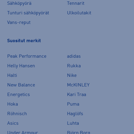
Sähköpyörä
Tennarit
Tunturi sähköpyörät
Ulkoilutakit
Vans-reput
Suositut merkit
Peak Performance
adidas
Helly Hansen
Rukka
Halti
Nike
New Balance
McKINLEY
Energetics
Kari Traa
Hoka
Puma
Röhnisch
Haglöfs
Asics
Luhta
Under Armour
Björn Borg