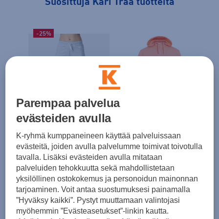
Suosittuja Kari Traa tuotteita
-25%
Parempaa palvelua
HINTA VERKOSSA
evästeiden avulla
LAATUA EDULLISESTI
Kari Traa
K-ryhmä kumppaneineen käyttää palveluissaan
Kari Hoodie
evästeitä, joiden avulla palvelumme toimivat toivotulla
Kari Traa
Kari
tavalla. Lisäksi evästeiden avulla mitataan
34,99 €
Kari Shorts
Evy 
palveluiden tehokkuutta sekä mahdollistetaan
Norm. hinta:
69€
yksilöllinen ostokokemus ja personoidun mainonnan
14,99 €
299,
30pv alin hinta: 34,99€
tarjoaminen. Voit antaa suostumuksesi painamalla
Norm. hinta:
35€
”Hyväksy kaikki”. Pystyt muuttamaan valintojasi
30pv alin hinta: 19,99€
myöhemmin ”Evästeasetukset”-linkin kautta.