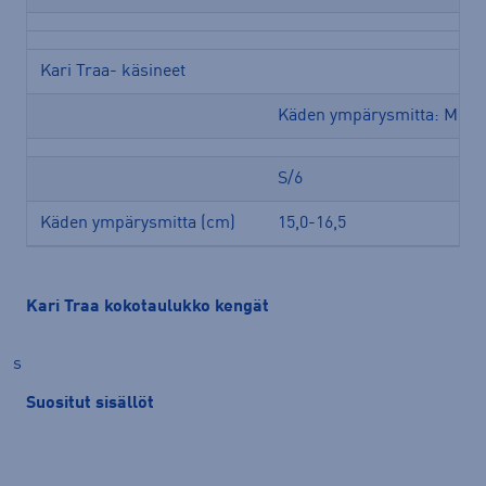
Kari Traa- käsineet
Käden ympärysmitta: Mitta
S/6
Käden ympärysmitta (cm)
15,0-16,5
Kari Traa kokotaulukko kengät
s
Suositut sisällöt