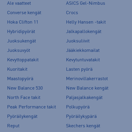
Ale vaatteet
ASICS Gel-Nimbus
Converse kengät
Crocs
Hoka Clifton 11
Helly Hansen -takit
Hybridipyörät
Jalkapallokengät
Juoksukengät
Juoksuliivit
Juoksuvyöt
Jääkiekkomailat
Kevyttoppatakit
Kevytuntuvatakit
Kuoritakit
Lasten pyörä
Maastopyörä
Merinovillakerrastot
New Balance 530
New Balance kengät
North Face takit
Paljasjalkakengät
Peak Performance takit
Polkupyörä
Pyöräilykengät
Pyöräilykypärä
Reput
Skechers kengät