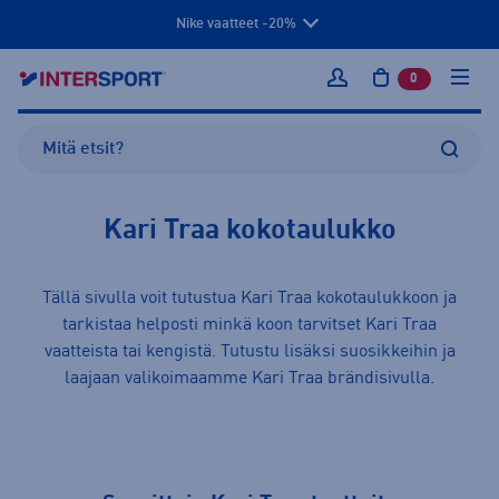
Nike vaatteet -20%
0
tuotetta osto
Kirjaudu sisään
Kari Traa kokotaulukko
Tällä sivulla voit tutustua Kari Traa kokotaulukkoon ja
tarkistaa helposti minkä koon tarvitset Kari Traa
vaatteista
tai
kengistä
. Tutustu lisäksi suosikkeihin ja
laajaan valikoimaamme
Kari Traa
brändisivulla.