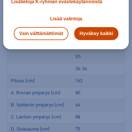
Lisätietoja K-ryhmän evästekäytännöistä
1 / 9
Lisää valintoja
Kari Traa kokotaulukko vaate
Vain välttämättömät
Hyväksy kaikki
Kari Traa- vaatteet -aikuiset
XS
34-36
Pituus (cm)
162
A. Rinnan ympärys (cm)
80
B. Vyötärön ympärys (cm)
64
C. Lantion ympärys (cm)
88
D. Sisäsauma (cm)
75