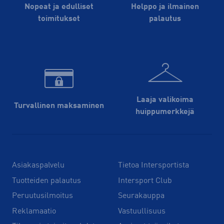
Nopeat ja edulliset
Helppo ja ilmainen
toimitukset
palautus
Laaja valikoima
Turvallinen maksaminen
huippu­merkkejä
Asiakaspalvelu
Tietoa Intersportista
Tuotteiden palautus
Intersport Club
Peruutusilmoitus
Seurakauppa
Reklamaatio
Vastuullisuus