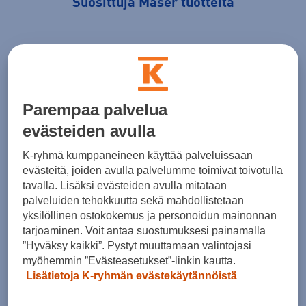
Suosittuja Mäser tuotteita
1 / 0
Mäser kokotaulukko vaate
Parempaa palvelua
evästeiden avulla
Naisten poolo Mäser
K-ryhmä kumppaneineen käyttää palveluissaan
Koko
36
38
evästeitä, joiden avulla palvelumme toimivat toivotulla
tavalla. Lisäksi evästeiden avulla mitataan
1/2 Rinnanympärys (cm)
43
45
palveluiden tehokkuutta sekä mahdollistetaan
yksilöllinen ostokokemus ja personoidun mainonnan
1/2 Vyötärö, 25cm helmasta ylöspäin (cm)
39
41
tarjoaminen. Voit antaa suostumuksesi painamalla
”Hyväksy kaikki”. Pystyt muuttamaan valintojasi
1/2 Helman leveys (cm)
45
47
myöhemmin ”Evästeasetukset”-linkin kautta.
Lisätietoja K-ryhmän evästekäytännöistä
Hihan pituus (cm)
56
56,5
Takapituus (cm)
67
67