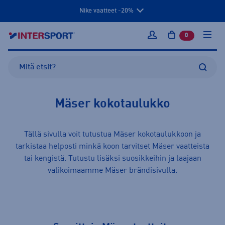
Nike vaatteet -20%
0
tuotetta osto
Kirjaudu sisään
Mäser kokotaulukko
Tällä sivulla voit tutustua Mäser kokotaulukkoon ja
tarkistaa helposti minkä koon tarvitset Mäser
vaatteista
tai
kengistä
. Tutustu lisäksi suosikkeihin ja laajaan
valikoimaamme
Mäser
brändisivulla.