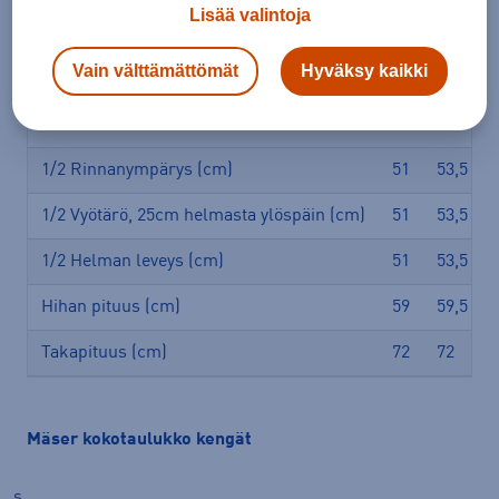
Lisää valintoja
Vain välttämättömät
Hyväksy kaikki
Miesten poolo Mäser
Koko
48
50
1/2 Rinnanympärys (cm)
51
53,5
1/2 Vyötärö, 25cm helmasta ylöspäin (cm)
51
53,5
1/2 Helman leveys (cm)
51
53,5
Hihan pituus (cm)
59
59,5
Takapituus (cm)
72
72
Mäser kokotaulukko kengät
s