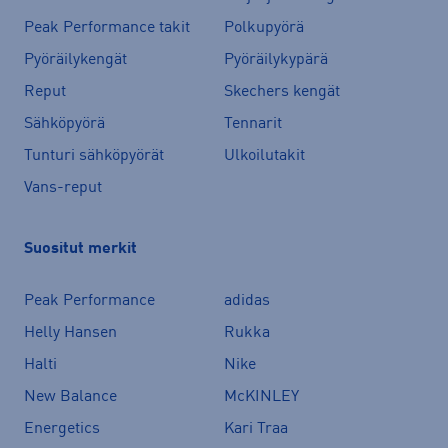
Peak Performance takit
Polkupyörä
Pyöräilykengät
Pyöräilykypärä
Reput
Skechers kengät
Sähköpyörä
Tennarit
Tunturi sähköpyörät
Ulkoilutakit
Vans-reput
Suositut merkit
Peak Performance
adidas
Helly Hansen
Rukka
Halti
Nike
New Balance
McKINLEY
Energetics
Kari Traa