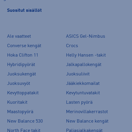
Suositut sisällöt
Ale vaatteet
ASICS Gel-Nimbus
Converse kengät
Crocs
Hoka Clifton 11
Helly Hansen -takit
Hybridipyörät
Jalkapallokengät
Juoksukengät
Juoksuliivit
Juoksuvyöt
Jääkiekkomailat
Kevyttoppatakit
Kevytuntuvatakit
Kuoritakit
Lasten pyörä
Maastopyörä
Merinovillakerrastot
New Balance 530
New Balance kengät
North Face takit
Paljasjalkakengät