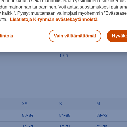
den tehokkuutta sekä mahdollistetaan yksilöllinen ostokokemus 
dun mainonnan tarjoaminen. Voit antaa suostumuksesi painama
Suosittuja Roxy tuotteita
 kaikki”. Pystyt muuttamaan valintojasi myöhemmin ”Evästeaset
utta.
Lisätietoja K-ryhmän evästekäytännöistä
lintoja
Vain välttämättömät
Hyväks
1 / 0
XS
S
M
80-84
84-88
88-92