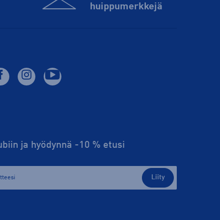
huippu­merkkejä
lubiin ja hyödynnä -10 % etusi
Liity