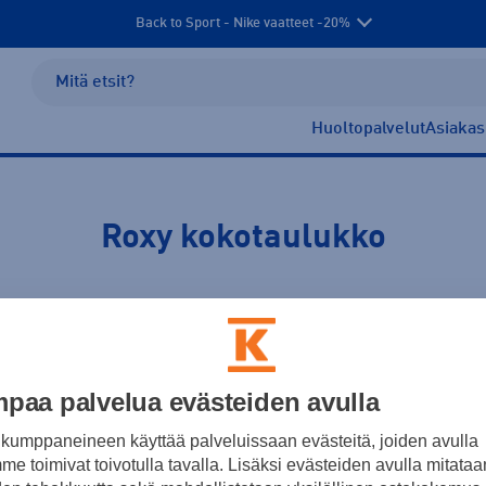
Back to Sport - Nike vaatteet -20%
Huoltopalvelut
Asiakas
Roxy kokotaulukko
voit tutustua Roxy kokotaulukkoon ja tarkistaa helposti minkä koon
gistä
. Tutustu lisäksi suosikkeihin ja laajaan valikoimaamme
Ro
paa palvelua evästeiden avulla
kumppaneineen käyttää palveluissaan evästeitä, joiden avulla
e toimivat toivotulla tavalla. Lisäksi evästeiden avulla mitataa