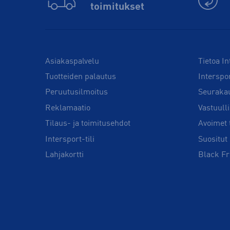
toimitukset
Asiakaspalvelu
Tietoa In
Tuotteiden palautus
Interspo
Peruutusilmoitus
Seuraka
Reklamaatio
Vastuull
Tilaus- ja toimitusehdot
Avoimet 
Intersport-tili
Suositut 
Lahjakortti
Black Fr