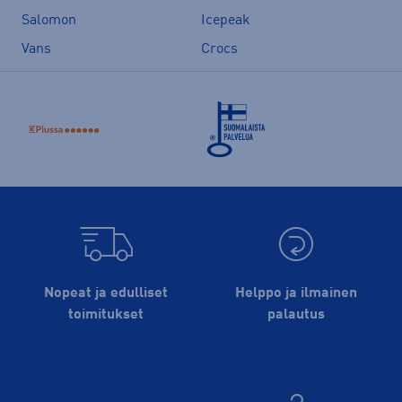
Salomon
Icepeak
Vans
Crocs
Nopeat ja edulliset
Helppo ja ilmainen
toimitukset
palautus