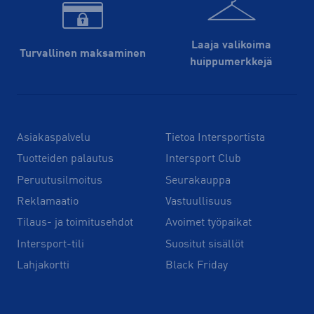
Laaja valikoima
Turvallinen maksaminen
huippu­merkkejä
Asiakaspalvelu
Tietoa Intersportista
Tuotteiden palautus
Intersport Club
Peruutusilmoitus
Seurakauppa
Reklamaatio
Vastuullisuus
Tilaus- ja toimitusehdot
Avoimet työpaikat
Intersport-tili
Suositut sisällöt
Lahjakortti
Black Friday