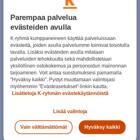
Suosittuja Tokyo Laundry tuotteita
Parempaa palvelua
1 / 0
evästeiden avulla
K-ryhmä kumppaneineen käyttää palveluissaan
evästeitä, joiden avulla palvelumme toimivat toivotulla
Tokyo Laundry kokotaulukko kengät
tavalla. Lisäksi evästeiden avulla mitataan
palveluiden tehokkuutta sekä mahdollistetaan
s
yksilöllinen ostokokemus ja personoidun mainonnan
tarjoaminen. Voit antaa suostumuksesi painamalla
Suositut sisällöt
”Hyväksy kaikki”. Pystyt muuttamaan valintojasi
myöhemmin ”Evästeasetukset”-linkin kautta.
Lisätietoja K-ryhmän evästekäytännöistä
Ale vaatteet
ASICS Gel-Nimbus
Lisää valintoja
Converse kengät
Crocs
Hoka Clifton 11
Helly Hansen -takit
Vain välttämättömät
Hyväksy kaikki
Hybridipyörät
Jalkapallokengät