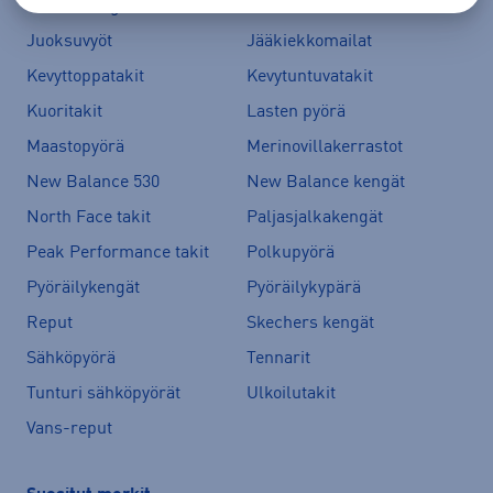
Juoksukengät
Juoksuliivit
Juoksuvyöt
Jääkiekkomailat
Kevyttoppatakit
Kevytuntuvatakit
Kuoritakit
Lasten pyörä
Maastopyörä
Merinovillakerrastot
New Balance 530
New Balance kengät
North Face takit
Paljasjalkakengät
Peak Performance takit
Polkupyörä
Pyöräilykengät
Pyöräilykypärä
Reput
Skechers kengät
Sähköpyörä
Tennarit
Tunturi sähköpyörät
Ulkoilutakit
Vans-reput