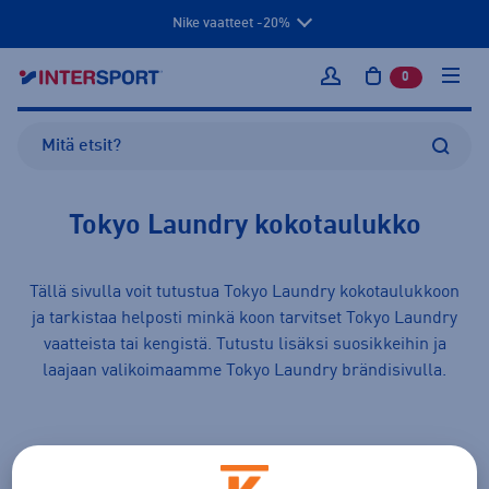
Nike vaatteet -20%
0
tuotetta osto
Kirjaudu sisään
Tokyo Laundry kokotaulukko
Tällä sivulla voit tutustua Tokyo Laundry kokotaulukkoon
ja tarkistaa helposti minkä koon tarvitset Tokyo Laundry
vaatteista
tai
kengistä
. Tutustu lisäksi suosikkeihin ja
laajaan valikoimaamme
Tokyo Laundry
brändisivulla.