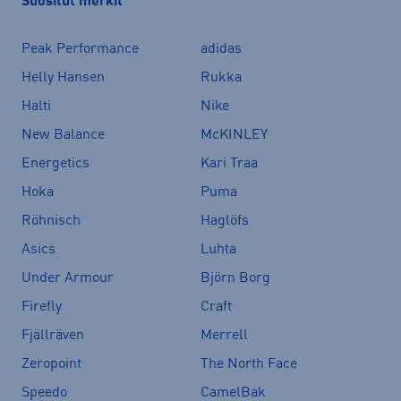
Suositut merkit
Peak Performance
adidas
Helly Hansen
Rukka
Halti
Nike
New Balance
McKINLEY
Energetics
Kari Traa
Hoka
Puma
Röhnisch
Haglöfs
Asics
Luhta
Under Armour
Björn Borg
Firefly
Craft
Fjällräven
Merrell
Zeropoint
The North Face
Speedo
CamelBak