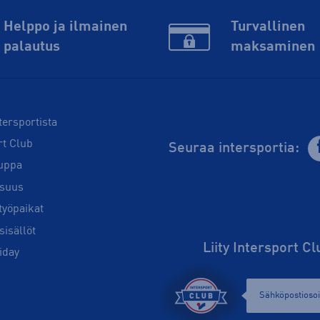
Helppo ja ilmainen
Turvallinen
palautus
maksaminen
tersportista
rt Club
Seuraa intersportia:
uppa
isuus
työpaikat
sisällöt
Liity Intersport C
iday