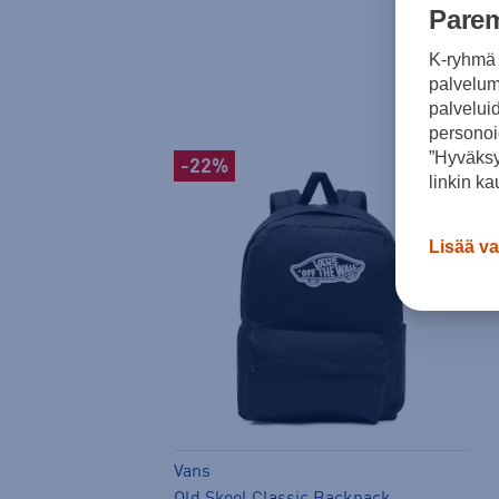
Parem
K-ryhmä 
palvelumm
palvelui
personoi
”Hyväksy
-22%
linkin ka
Lisää va
Vans