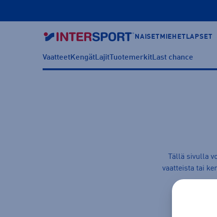
NAISET
MIEHET
LAPSET
Vaatteet
Kengät
Lajit
Tuotemerkit
Last chance
Tällä sivulla 
vaatteista
tai
ke