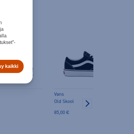
n
ja
lla
ukset”-
y kaikki
Vans
Old Skool
85,00 €