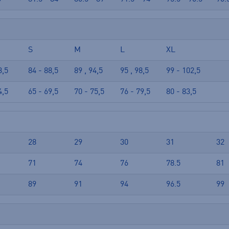
S
M
L
XL
3,5
84 - 88,5
89 , 94,5
95 , 98,5
99 - 102,5
4,5
65 - 69,5
70 - 75,5
76 - 79,5
80 - 83,5
28
29
30
31
32
71
74
76
78.5
81
89
91
94
96.5
99