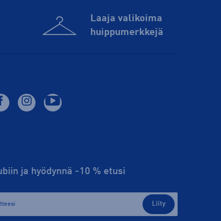
Laaja valikoima
huippu­merkkejä
lubiin ja hyödynnä -10 % etusi
Liity