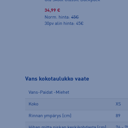
Old Skool Classic Backpack
34,99 €
Norm. hinta:
45€
30pv alin hinta: 45€
Vans kokotaulukko vaate
Vans-Paidat -Miehet
Koko
XS
Rinnan ympärys (cm)
89
Hihan mitta niskan keskikohdasta (cm)
76 - 7