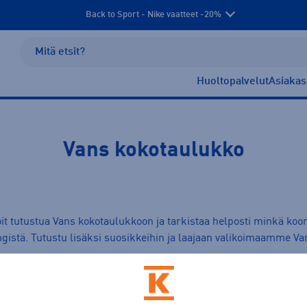
Back to Sport - Nike vaatteet -20%
Huoltopalvelut
Asiakas
Vans kokotaulukko
voit tutustua Vans kokotaulukkoon ja tarkistaa helposti minkä koon
ngistä
. Tutustu lisäksi suosikkeihin ja laajaan valikoimaamme
Va