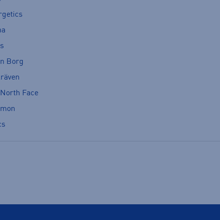
rgetics
ma
cs
rn Borg
lräven
 North Face
omon
cs