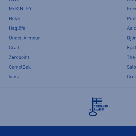
McKINLEY
Ene
Hoka
Pu
Haglöfs
Asi
Under Armour
Bjö
Craft
Fjäl
Zeropoint
The
CamelBak
Sal
Vans
Cro