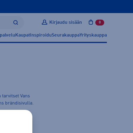
Kirjaudu sisään
0
tuotetta ostoskoris
palvelu
Kaupat
Inspiroidu
Seurakauppa
Yrityskauppa
 tarvitset Vans
ns
brändisivulla.