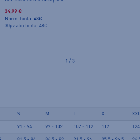
Old Skool Check Backpack
34,99 €
Norm. hinta:
48€
30pv alin hinta: 48€
1 / 3
S
M
L
XL
XX
91 - 94
97 - 102
107 - 112
117
124
9
81.5 - 84
86.5 - 89
91.5 - 94
95.5 - 96.5
96.