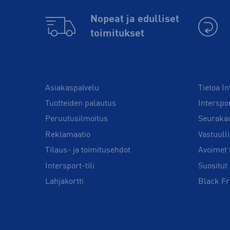
Nopeat ja edulliset
toimitukset
Asiakaspalvelu
Tietoa In
Tuotteiden palautus
Interspo
Peruutusilmoitus
Seuraka
Reklamaatio
Vastuull
Tilaus- ja toimitusehdot
Avoimet 
Intersport-tili
Suositut 
Lahjakortti
Black Fr