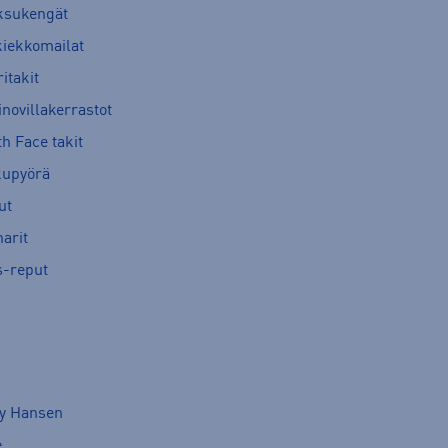
ksukengät
kiekkomailat
itakit
novillakerrastot
h Face takit
kupyörä
ut
arit
s-reput
ly Hansen
e