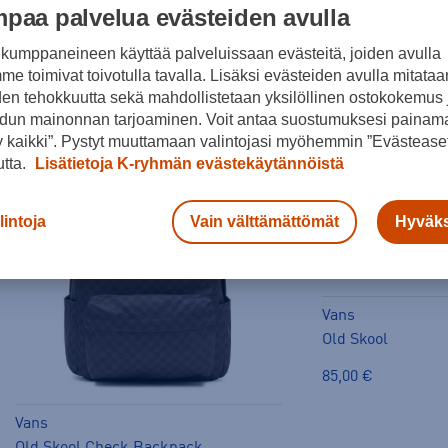
paa palvelua evästeiden avulla
Suosittuja Vans tuotteita
kumppaneineen käyttää palveluissaan evästeitä, joiden avulla
e toimivat toivotulla tavalla. Lisäksi evästeiden avulla mitataa
den tehokkuutta sekä mahdollistetaan yksilöllinen ostokokemus 
dun mainonnan tarjoaminen. Voit antaa suostumuksesi painama
 kaikki”. Pystyt muuttamaan valintojasi myöhemmin ”Evästeaset
-27%
utta.
Lisätietoja K-ryhmän evästekäytännöistä
lintoja
Vain välttämättömät
Hyväks
Vans
Old Skool
85,00 €
Vans