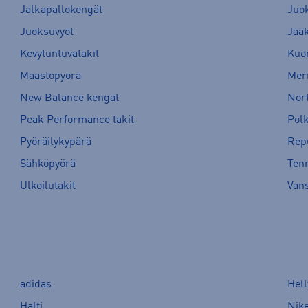
Jalkapallokengät
Juo
Juoksuvyöt
Jää
Kevytuntuvatakit
Kuor
Maastopyörä
Meri
New Balance kengät
Nort
Peak Performance takit
Pol
Pyöräilykypärä
Rep
Sähköpyörä
Tenn
Ulkoilutakit
Van
adidas
Hel
Halti
Nik