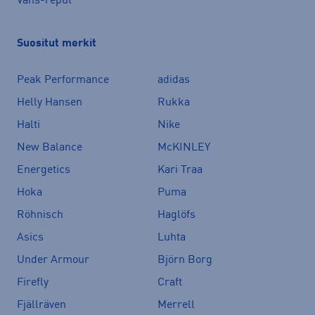
Vans-reput
Suositut merkit
Peak Performance
adidas
Helly Hansen
Rukka
Halti
Nike
New Balance
McKINLEY
Energetics
Kari Traa
Hoka
Puma
Röhnisch
Haglöfs
Asics
Luhta
Under Armour
Björn Borg
Firefly
Craft
Fjällräven
Merrell