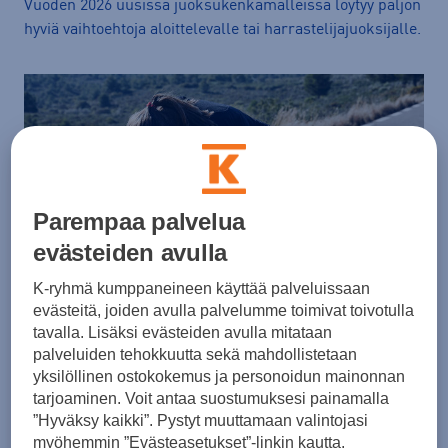
Vuoden 2026 uusissa juoksukenkämalleissa löytyy paljon
hyviä vaihtoehtoja aloittelevalle tai harrastelijajuoksijalle.
Parempaa palvelua
evästeiden avulla
K-ryhmä kumppaneineen käyttää palveluissaan
evästeitä, joiden avulla palvelumme toimivat toivotulla
Haussa hyvä juoksuvauhti? Tunne eri sykealueet
tavalla. Lisäksi evästeiden avulla mitataan
14. heinäkuuta, 2026
palveluiden tehokkuutta sekä mahdollistetaan
yksilöllinen ostokokemus ja personoidun mainonnan
Lue, mitä ovat eri sykealueet, niin saat enemmän irti
tarjoaminen. Voit antaa suostumuksesi painamalla
juoksuharrastuksesta.
”Hyväksy kaikki”. Pystyt muuttamaan valintojasi
myöhemmin ”Evästeasetukset”-linkin kautta.