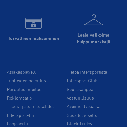
Laaja valikoima
Turvallinen maksaminen
huippu­merkkejä
Asiakaspalvelu
Tietoa Intersportista
Tuotteiden palautus
Intersport Club
Peruutusilmoitus
Seurakauppa
Reklamaatio
Vastuullisuus
Tilaus- ja toimitusehdot
Avoimet työpaikat
Intersport-tili
Suositut sisällöt
Lahjakortti
Black Friday