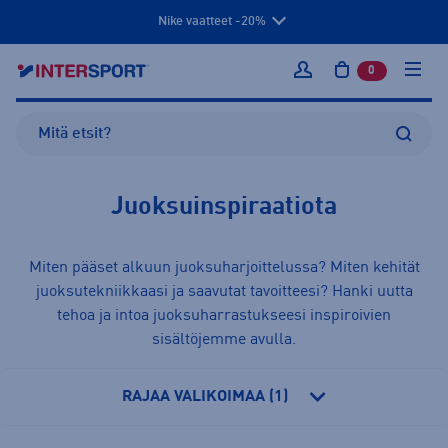
Nike vaatteet -20%
0
tuotetta osto
Kirjaudu sisään
Juoksuinspiraatiota
Miten pääset alkuun juoksuharjoittelussa? Miten kehität
juoksutekniikkaasi ja saavutat tavoitteesi? Hanki uutta
tehoa ja intoa juoksuharrastukseesi inspiroivien
sisältöjemme avulla.
RAJAA VALIKOIMAA (1)