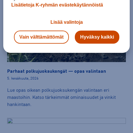
Lisätietoja K-ryhmän evästekäytännöistä
Lisää valintoja
Vain välttämättömät
Hyväksy kaikki
Parhaat polkujuoksukengät — opas valintaan
5. kesäkuuta, 2026
Lue opas oikean polkujuoksukengän valintaan eri
maastoihin. Katso tärkeimmät ominaisuudet ja vinkit
hankintaan.