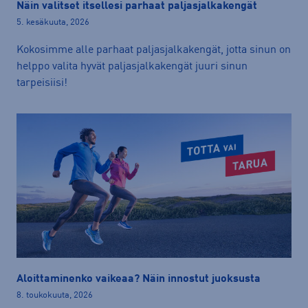
Näin valitset itsellesi parhaat paljasjalkakengät
5. kesäkuuta, 2026
Kokosimme alle parhaat paljasjalkakengät, jotta sinun on
helppo valita hyvät paljasjalkakengät juuri sinun
tarpeisiisi!
Aloittaminenko vaikeaa? Näin innostut juoksusta
8. toukokuuta, 2026