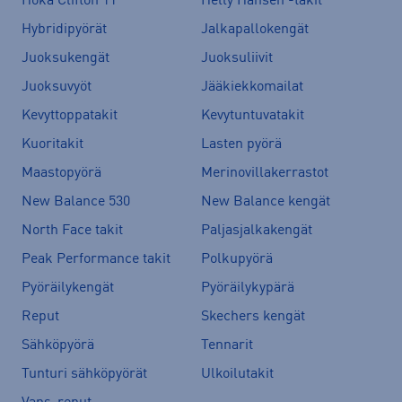
Hoka Clifton 11
Helly Hansen -takit
Hybridipyörät
Jalkapallokengät
Juoksukengät
Juoksuliivit
Juoksuvyöt
Jääkiekkomailat
Kevyttoppatakit
Kevytuntuvatakit
Kuoritakit
Lasten pyörä
Maastopyörä
Merinovillakerrastot
New Balance 530
New Balance kengät
North Face takit
Paljasjalkakengät
Peak Performance takit
Polkupyörä
Pyöräilykengät
Pyöräilykypärä
Reput
Skechers kengät
Sähköpyörä
Tennarit
Tunturi sähköpyörät
Ulkoilutakit