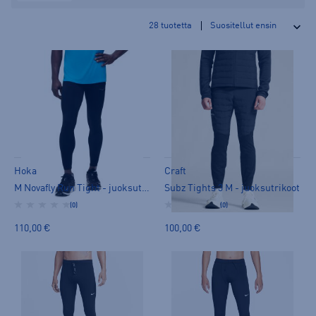
28
tuotetta
Hoka
Craft
M Novafly Run Tight - juoksutrikoot
Subz Tights 3 M - juoksutrikoot
(0)
(0)
110,00 €
100,00 €