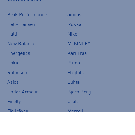
Peak Performance
adidas
Helly Hansen
Rukka
Halti
Nike
New Balance
McKINLEY
Energetics
Kari Traa
Hoka
Puma
Röhnisch
Haglöfs
Asics
Luhta
Under Armour
Björn Borg
Firefly
Craft
Fjällräven
Merrell
Zeropoint
The North Face
Speedo
CamelBak