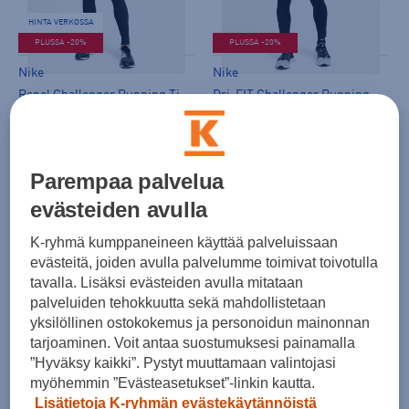
HINTA VERKOSSA
PLUSSA -20%
PLUSSA -20%
Nike
Nike
Repel Challenger Running Tights M - juoksutrikoot
Dri-FIT Challenger Running Tights M - juoksutrikoot
(1)
(2)
64,99 €
59,99 €
Norm. hinta:
79,99€
Parempaa palvelua
30pv alin hinta: 64,99€
evästeiden avulla
K-ryhmä kumppaneineen käyttää palveluissaan
evästeitä, joiden avulla palvelumme toimivat toivotulla
tavalla. Lisäksi evästeiden avulla mitataan
palveluiden tehokkuutta sekä mahdollistetaan
yksilöllinen ostokokemus ja personoidun mainonnan
tarjoaminen. Voit antaa suostumuksesi painamalla
”Hyväksy kaikki”. Pystyt muuttamaan valintojasi
Craft
ASICS
myöhemmin ”Evästeasetukset”-linkin kautta.
Essence Knickers 3 M - juoksutrikoot
Road Tight - juoksutrikoot
Lisätietoja K-ryhmän evästekäytännöistä