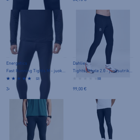
Energetics
Dahlie
Fast Running Tights M - juoksutrikoot
Tights Athele 2.0 - juoksutrikoot
(2)
(0)
34,90 €
99,00 €