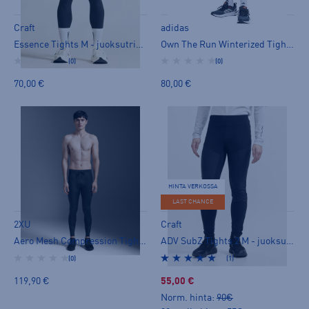
Craft
adidas
Essence Tights M - juoksutrikoot
Own The Run Winterized Tight - juoksutrikoot
(0)
(0)
70,00 €
80,00 €
HINTA VERKOSSA
LAST CHANCE
2XU
Craft
Aero Mesh Compression Tights - juoksutrikoot
ADV SubZ Tights 2 M - juoksutrikoot
(0)
(1)
119,90 €
55,00 €
Norm. hinta:
90€