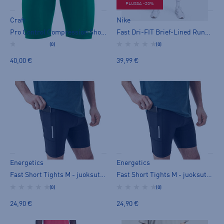
PLUSSA -20%
Craft
Nike
Pro Control Compression Short Tights UX - juoksutrikoot
Fast Dri-FIT Brief-Lined Running 1/2-Length Tights M - juoksutrikoot
(0)
(0)
40,00 €
39,99 €
Energetics
Energetics
Fast Short Tights M - juoksutrikoot
Fast Short Tights M - juoksutrikoot
(0)
(0)
24,90 €
24,90 €