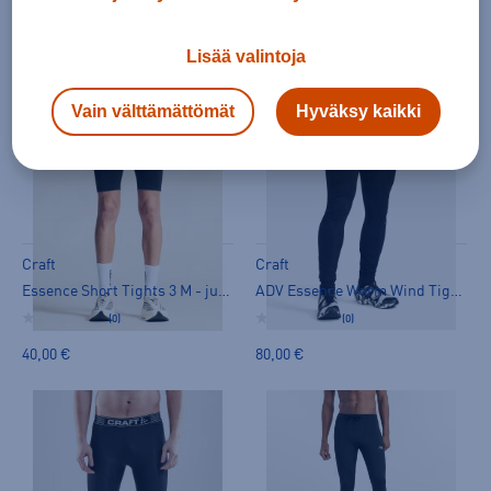
(0)
(0)
50,00 €
75,00 €
Lisää valintoja
Vain välttämättömät
Hyväksy kaikki
Craft
Craft
Essence Short Tights 3 M - juoksutrikoot
ADV Essence Warm Wind Tights 2 M - juoksutrikoot
(0)
(0)
40,00 €
80,00 €