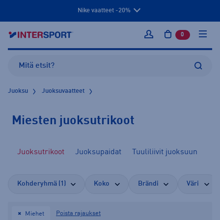
Nike vaatteet -20%
0
tuotetta osto
Kirjaudu sisään
Juoksu
Juoksuvaatteet
Miesten juoksutrikoot
it
Juoksutrikoot
Juoksupaidat
Tuuliliivit juoksuun
Juo
Kohderyhmä (1)
Koko
Brändi
Väri
Poista rajaukset
Miehet
✖