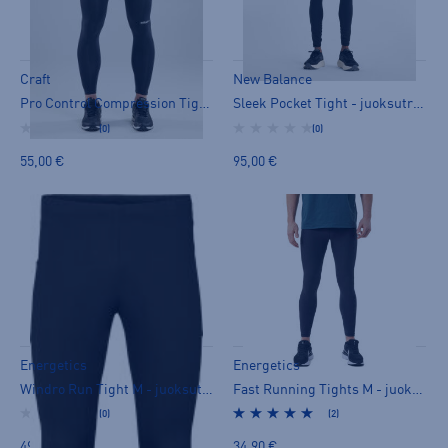
Craft
New Balance
Pro Control Compression Tights UX - juoksutrikoot
Sleek Pocket Tight - juoksutrikoot
(0)
(0)
55,00 €
95,00 €
Energetics
Energetics
Windro Run Tight M - juoksutrikoot
Fast Running Tights M - juoksutrikoot
(0)
(2)
49,90 €
34,90 €