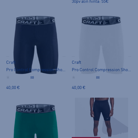
30pv alin hinta: 55€
Craft
Craft
Pro Control Compression Short Tights UX - juoksutrikoot
Pro Control Compression Short Tights UX - juoksutrikoot
(0)
(0)
40,00 €
40,00 €