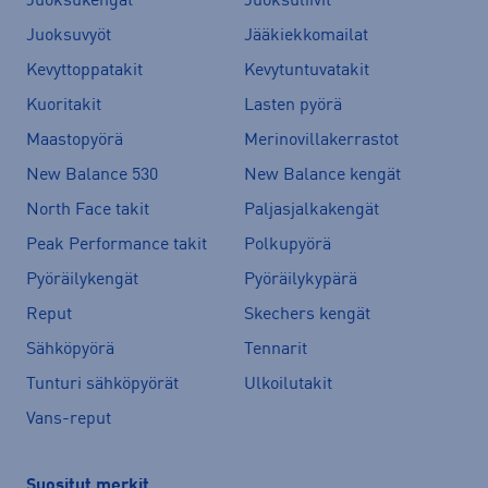
Juoksukengät
Juoksuliivit
Juoksuvyöt
Jääkiekkomailat
Kevyttoppatakit
Kevytuntuvatakit
Kuoritakit
Lasten pyörä
Maastopyörä
Merinovillakerrastot
New Balance 530
New Balance kengät
North Face takit
Paljasjalkakengät
Peak Performance takit
Polkupyörä
Pyöräilykengät
Pyöräilykypärä
Reput
Skechers kengät
Sähköpyörä
Tennarit
Tunturi sähköpyörät
Ulkoilutakit
Vans-reput
Suositut merkit