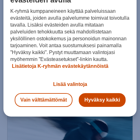
Salomon
Sal
K-ryhmä kumppaneineen käyttää palveluissaan
S/pro Supra Boa 95 W Gw
S/ma
McKINLEY
evästeitä, joiden avulla palvelumme toimivat toivotulla
Team 7 Jt Laskettelusuksi
tavalla. Lisäksi evästeiden avulla mitataan
500,00 €
159,
palveluiden tehokkuutta sekä mahdollistetaan
110,00 €
yksilöllinen ostokokemus ja personoidun mainonnan
tarjoaminen. Voit antaa suostumuksesi painamalla
”Hyväksy kaikki”. Pystyt muuttamaan valintojasi
myöhemmin ”Evästeasetukset”-linkin kautta.
1 / 15
Lisätietoja K-ryhmän evästekäytännöistä
Lisää valintoja
Vain välttämättömät
Hyväksy kaikki