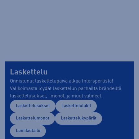
Laskettelu
Onnistunut laskettelupäivä alkaa Intersportista!
Valikoimasta löydät laskettelun parhailta brändeiltä
laskettelusukset, -monot, ja muut välineet.
Laskettelusukset
Laskettelutakit
Laskettelumonot
Laskettelukypärät
Lumilautailu