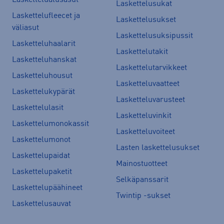
Laskettelusukat
Laskettelufleecet ja
Laskettelusukset
väliasut
Laskettelusuksipussit
Lasketteluhaalarit
Laskettelutakit
Lasketteluhanskat
Laskettelutarvikkeet
Lasketteluhousut
Lasketteluvaatteet
Laskettelukypärät
Lasketteluvarusteet
Laskettelulasit
Lasketteluvinkit
Laskettelumonokassit
Lasketteluvoiteet
Laskettelumonot
Lasten laskettelusukset
Laskettelupaidat
Mainostuotteet
Laskettelupaketit
Selkäpanssarit
Laskettelupäähineet
Twintip -sukset
Laskettelusauvat