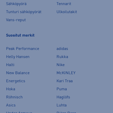
Sähköpyörä
Tennarit
Tunturi sähköpyörät
Ulkoilutakit
Vans-reput
Suositut merkit
Peak Performance
adidas
Helly Hansen
Rukka
Halti
Nike
New Balance
McKINLEY
Energetics
Kari Traa
Hoka
Puma
Röhnisch
Haglöfs
Asics
Luhta