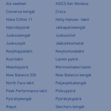
Ale vaatteet
ASICS Gel-Nimbus
Converse kengät
Crocs
Hoka Clifton 11
Helly Hansen -takit
Hybridipyörät
Jalkapallokengät
Juoksukengät
Juoksuliivit
Juoksuvyöt
Jääkiekkomailat
Kevyttoppatakit
Kevytuntuvatakit
Kuoritakit
Lasten pyörä
Maastopyörä
Merinovillakerrastot
New Balance 530
New Balance kengät
North Face takit
Paljasjalkakengät
Peak Performance takit
Polkupyörä
Pyöräilykengät
Pyöräilykypärä
Reput
Skechers kengät