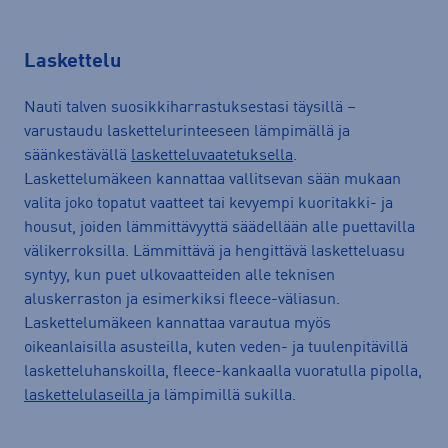
Laskettelu
Nauti talven suosikkiharrastuksestasi täysillä –
varustaudu laskettelurinteeseen lämpimällä ja
säänkestävällä
lasketteluvaatetuksella
.
Laskettelumäkeen kannattaa vallitsevan sään mukaan
valita joko topatut vaatteet tai kevyempi kuoritakki- ja
housut, joiden lämmittävyyttä säädellään alle puettavilla
välikerroksilla. Lämmittävä ja hengittävä lasketteluasu
syntyy, kun puet ulkovaatteiden alle teknisen
aluskerraston ja esimerkiksi fleece-väliasun.
Laskettelumäkeen kannattaa varautua myös
oikeanlaisilla asusteilla, kuten veden- ja tuulenpitävillä
lasketteluhanskoilla, fleece-kankaalla vuoratulla pipolla,
laskettelulaseilla
ja lämpimillä sukilla.