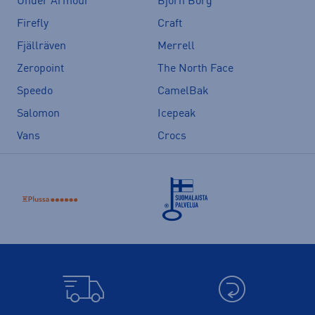
Under Armour
Björn Borg
Firefly
Craft
Fjällräven
Merrell
Zeropoint
The North Face
Speedo
CamelBak
Salomon
Icepeak
Vans
Crocs