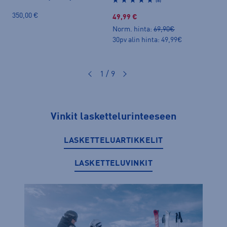
(8)
350,00 €
230,
49,99 €
Norm. hinta:
69,90€
30pv alin hinta: 49,99€
1 / 9
Vinkit laskettelurinteeseen
LASKETTELUARTIKKELIT
LASKETTELUVINKIT