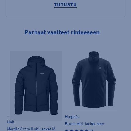
TUTUSTU
Parhaat vaatteet rinteeseen
Haglöfs
Halti
Halt
Buteo Mid Jacket Men
Nordic Arcty II ski jacket M
Carv