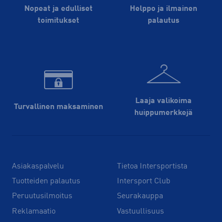
Nopeat ja edulliset
Helppo ja ilmainen
toimitukset
palautus
Laaja valikoima
Turvallinen maksaminen
huippu­merkkejä
Asiakaspalvelu
Tietoa Intersportista
Tuotteiden palautus
Intersport Club
Peruutusilmoitus
Seurakauppa
Reklamaatio
Vastuullisuus