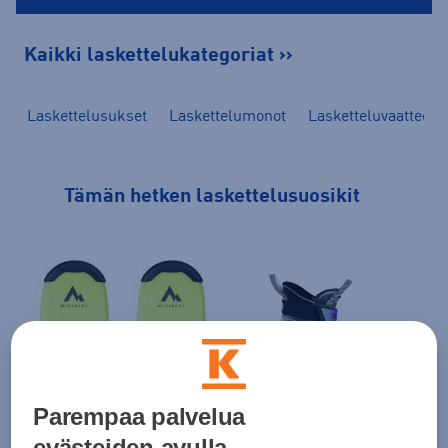
Kaikki laskettelukategoriat ››
Laskettelusukset
Laskettelumonot
Lasketteluvaatteet
Tämän hetken laskettelusuosikit
Parempaa palvelua
evästeiden avulla