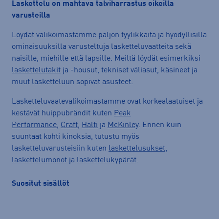
Laskettelu on mahtava talviharrastus oikeilla
varusteilla
Löydät valikoimastamme paljon tyylikkäitä ja hyödyllisillä
ominaisuuksilla varusteltuja lasketteluvaatteita sekä
naisille, miehille että lapsille. Meiltä löydät esimerkiksi
laskettelutakit
ja -housut, tekniset väliasut, käsineet ja
muut lasketteluun sopivat asusteet.
Lasketteluvaatevalikoimastamme ovat korkealaatuiset ja
kestävät huippubrändit kuten
Peak
Performance,
Craft,
Halti
ja
McKinley
. Ennen kuin
suuntaat kohti kinoksia, tutustu myös
lasketteluvarusteisiin kuten
laskettelusukset
,
laskettelumonot
ja
laskettelukypärät
.
Suositut sisällöt