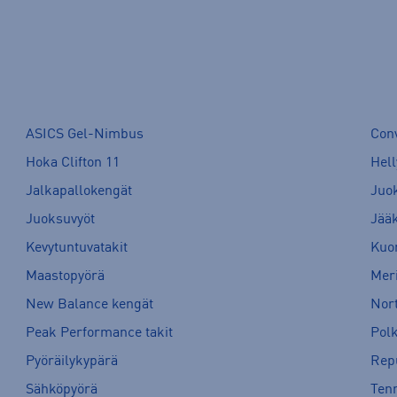
ASICS Gel-Nimbus
Con
Hoka Clifton 11
Hell
Jalkapallokengät
Juo
Juoksuvyöt
Jää
Kevytuntuvatakit
Kuor
Maastopyörä
Meri
New Balance kengät
Nort
Peak Performance takit
Pol
Pyöräilykypärä
Rep
Sähköpyörä
Tenn