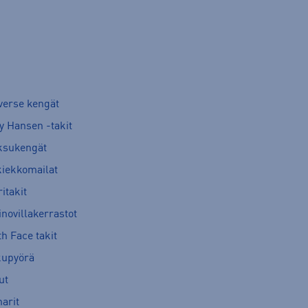
verse kengät
y Hansen -takit
ksukengät
kiekkomailat
itakit
novillakerrastot
h Face takit
kupyörä
ut
arit