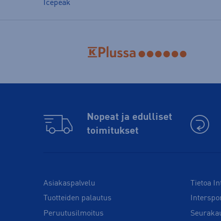
Icepeak
Nopeat ja edulliset
toimitukset
Asiakaspalvelu
Tietoa In
Tuotteiden palautus
Interspo
Peruutusilmoitus
Seuraka