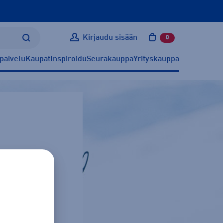
Kirjaudu sisään
0
tuotetta ostoskoris
palvelu
Kaupat
Inspiroidu
Seurakauppa
Yrityskauppa
n