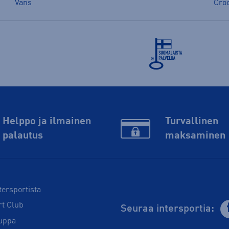
Vans
Cro
Helppo ja ilmainen
Turvallinen
palautus
maksaminen
tersportista
rt Club
Seuraa intersportia:
uppa