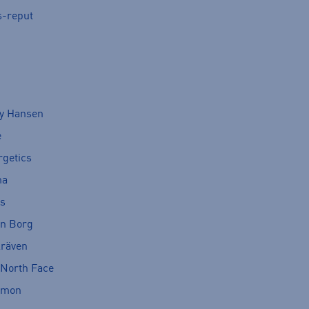
s-reput
ly Hansen
e
rgetics
ma
cs
rn Borg
lräven
 North Face
omon