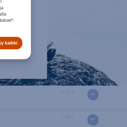
n
ja
lla
ukset”-
y kaikki
0,00 €
0,00 €