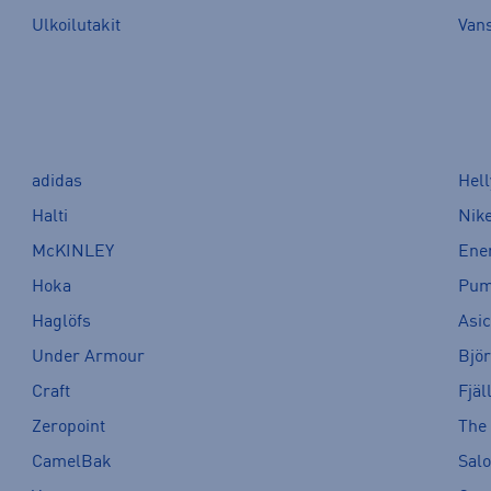
Ulkoilutakit
Van
adidas
Hel
Halti
Nik
McKINLEY
Ene
Hoka
Pu
Haglöfs
Asi
Under Armour
Bjö
Craft
Fjäl
Zeropoint
The
CamelBak
Sal