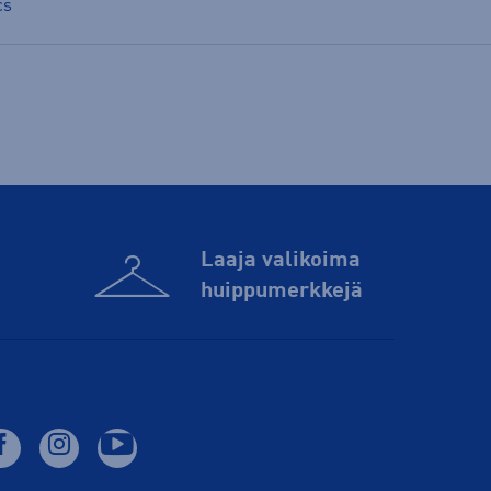
cs
Laaja valikoima
huippu­merkkejä