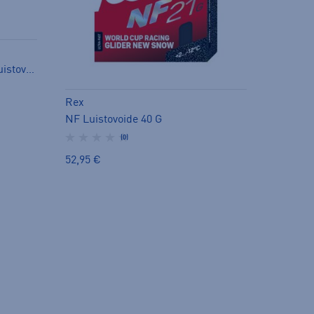
TOP RACE BLOCK, NAPPI - luistovoide
Rex
NF Luistovoide 40 G
(0)
52,95 €