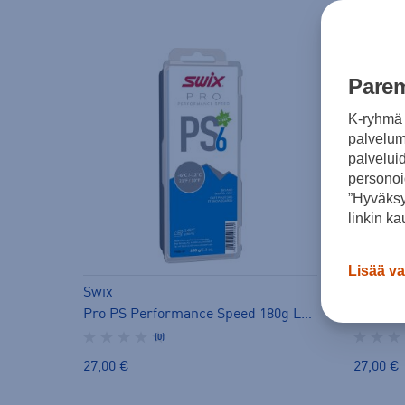
Parem
K-ryhmä 
palvelumm
palvelui
personoi
”Hyväksy
linkin ka
Lisää va
Swix
Swix
Pro PS Performance Speed 180g Luistovoiteet - luistovoide
(0)
27,00 €
27,00 €