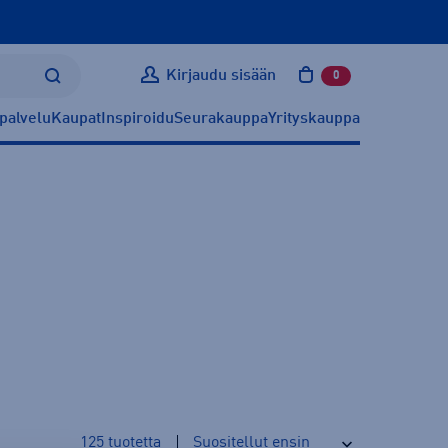
Kirjaudu sisään
0
tuotetta ostoskoris
palvelu
Kaupat
Inspiroidu
Seurakauppa
Yrityskauppa
125
tuotetta