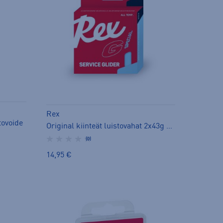
Rex
tovoide
Original kiinteät luistovahat 2x43g - luistovoide
(0)
14,95 €