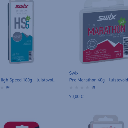
Swix
Pro HS High Speed 180g - luistovoide
Pro Marathon 40g - luistovoi
(0)
(0)
70,00 €