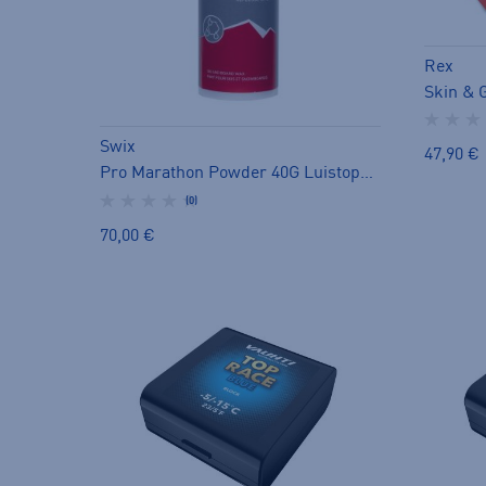
Rex
Skin & G
Swix
47,90 €
Pro Marathon Powder 40G Luistopulverit - luistovoide
(0)
70,00 €