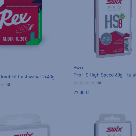
Swix
Pro HS High Speed 60g - luis
Original kiinteät luistovahat 2x43g - luistovoide
(0)
(0)
27,00 €