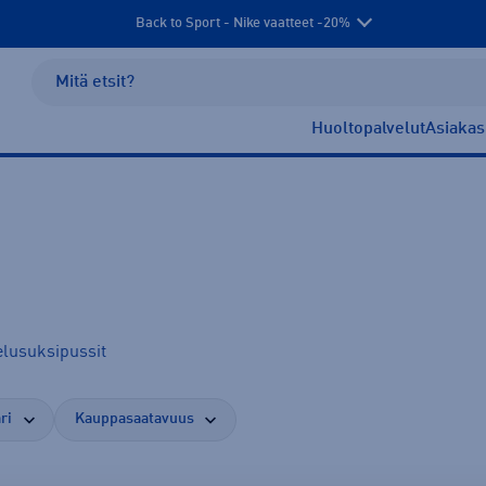
Back to Sport - Nike vaatteet -20%
Huoltopalvelut
Asiakas
elusuksipussit
ri
Kauppasaatavuus