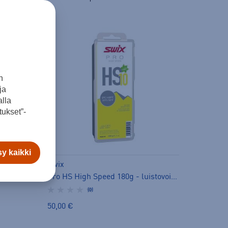
n
ja
lla
ukset”-
y kaikki
Swix
Pro PS Performance Speed 180g Luistovoiteet - luistovoide
Pro HS High Speed 180g - luistovoide
(0)
50,00 €