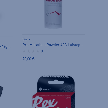
Swix
Pro Marathon Powder 40G Luistopulverit - luistovoide
Original kiinteät luistovahat 2x43g - luistovoide
(0)
70,00 €