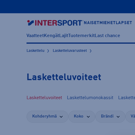
NAISET
MIEHET
LAPSET
Vaatteet
Kengät
Lajit
Tuotemerkit
Last chance
Laskettelu
Lasketteluvarusteet
Lasketteluvoiteet
Lasketteluvoiteet
Laskettelumonokassit
Laskett
Kohderyhmä
Koko
Brändi
Vä