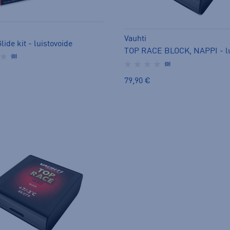
Vauhti
lide kit - luistovoide
(0)
(0)
79,90 €