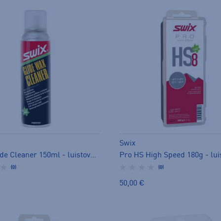
Swix
I84N Glide Cleaner 150ml - luistovoide
(0)
(0)
50,00 €