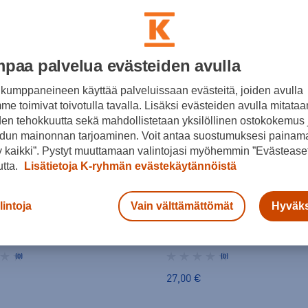
paa palvelua evästeiden avulla
kumppaneineen käyttää palveluissaan evästeitä, joiden avulla
e toimivat toivotulla tavalla. Lisäksi evästeiden avulla mitataa
den tehokkuutta sekä mahdollistetaan yksilöllinen ostokokemus 
dun mainonnan tarjoaminen. Voit antaa suostumuksesi painama
 kaikki”. Pystyt muuttamaan valintojasi myöhemmin ”Evästeaset
utta.
Lisätietoja K-ryhmän evästekäytännöistä
lintoja
Vain välttämättömät
Hyväks
Swix
Pro PS Performance Speed 180g Luistovoiteet - luistovoide
(0)
(0)
27,00 €