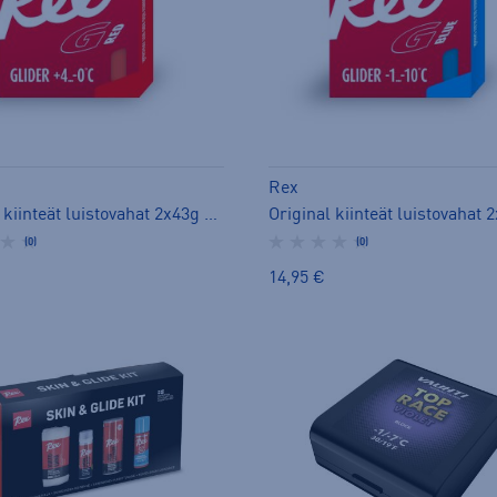
Rex
Original kiinteät luistovahat 2x43g - luistovoide
(0)
(0)
14,95 €