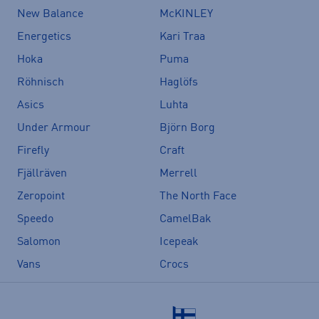
New Balance
McKINLEY
Energetics
Kari Traa
Hoka
Puma
Röhnisch
Haglöfs
Asics
Luhta
Under Armour
Björn Borg
Firefly
Craft
Fjällräven
Merrell
Zeropoint
The North Face
Speedo
CamelBak
Salomon
Icepeak
Vans
Crocs