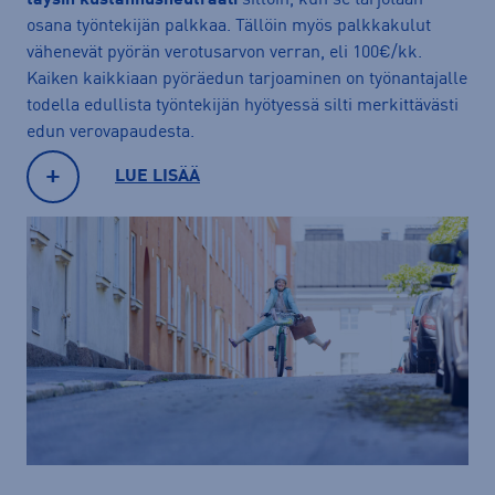
täysin kustannusneutraali
silloin, kun se tarjotaan
osana työntekijän palkkaa. Tällöin myös palkkakulut
vähenevät pyörän verotusarvon verran, eli 100€/kk.
Kaiken kaikkiaan pyöräedun tarjoaminen on työnantajalle
todella edullista työntekijän hyötyessä silti merkittävästi
edun verovapaudesta.
LUE LISÄÄ