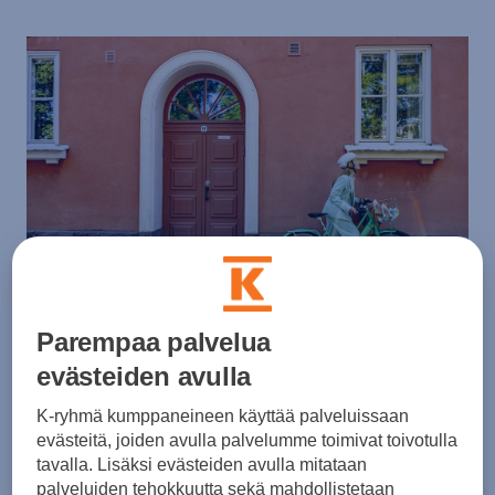
Parempaa palvelua
Vapaus työsuhdepyöräpalvelu
evästeiden avulla
Vapaus on markkinoiden joustavin ja vastuullisin
K-ryhmä kumppaneineen käyttää palveluissaan
evästeitä, joiden avulla palvelumme toimivat toivotulla
työsuhdepyöräpalvelu niin työnantajille kuin
tavalla. Lisäksi evästeiden avulla mitataan
työntekijöillekin. Vapauden tarjoaman keskeytysturvan
palveluiden tehokkuutta sekä mahdollistetaan
turvin pyöräostoksille voi lähteä täysin huoletta, sillä