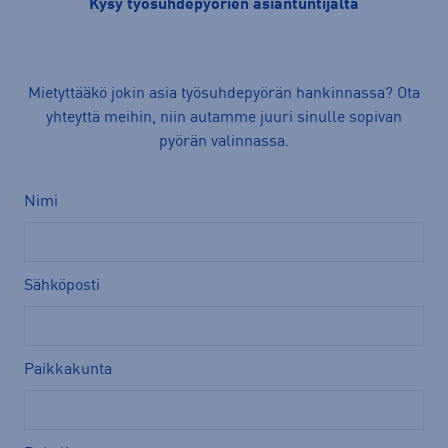
Kysy työsuhdepyörien asiantuntijalta
Mietyttääkö jokin asia työsuhdepyörän hankinnassa? Ota
yhteyttä meihin, niin autamme juuri sinulle sopivan
pyörän valinnassa.
Nimi
Sähköposti
Paikkakunta