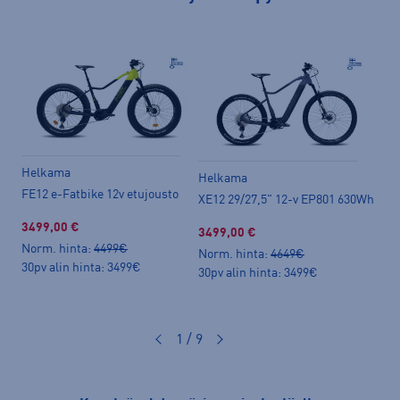
Helkama
Hel
Helkama
FE12 e-Fatbike 12v etujousto
XE12
XE12 29/27,5" 12-v EP801 630Wh
3499,00 €
289
3499,00 €
Norm. hinta:
4499€
Norm
Norm. hinta:
4649€
30pv alin hinta: 3499€
30pv
30pv alin hinta: 3499€
1 / 9