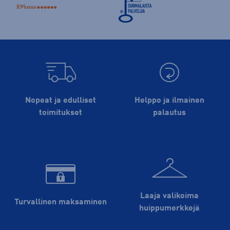
Nopeat ja edulliset
Helppo ja ilmainen
toimitukset
palautus
Laaja valikoima
Turvallinen maksaminen
huippu­merkkejä