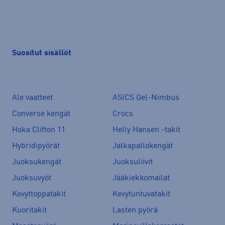
Suositut sisällöt
Ale vaatteet
ASICS Gel-Nimbus
Converse kengät
Crocs
Hoka Clifton 11
Helly Hansen -takit
Hybridipyörät
Jalkapallokengät
Juoksukengät
Juoksuliivit
Juoksuvyöt
Jääkiekkomailat
Kevyttoppatakit
Kevytuntuvatakit
Kuoritakit
Lasten pyörä