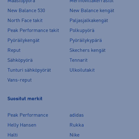
Maastopyörä
Merinovillakerrastot
New Balance 530
New Balance kengät
North Face takit
Paljasjalkakengät
Peak Performance takit
Polkupyörä
Pyöräilykengät
Pyöräilykypärä
Reput
Skechers kengät
Sähköpyörä
Tennarit
Tunturi sähköpyörät
Ulkoilutakit
Vans-reput
Suositut merkit
Peak Performance
adidas
Helly Hansen
Rukka
Halti
Nike