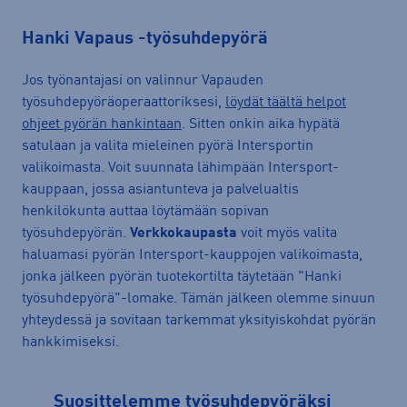
Hanki Vapaus -työsuhdepyörä
Jos työnantajasi on valinnur Vapauden
työsuhdepyöräoperaattoriksesi,
löydät täältä helpot
ohjeet pyörän hankintaan
. Sitten onkin aika hypätä
satulaan ja valita mieleinen pyörä Intersportin
valikoimasta. Voit suunnata lähimpään Intersport-
kauppaan, jossa asiantunteva ja palvelualtis
henkilökunta auttaa löytämään sopivan
työsuhdepyörän.
Verkkokaupasta
voit myös valita
haluamasi pyörän Intersport-kauppojen valikoimasta,
jonka jälkeen pyörän tuotekortilta täytetään "Hanki
työsuhdepyörä"-lomake. Tämän jälkeen olemme sinuun
yhteydessä ja sovitaan tarkemmat yksityiskohdat pyörän
hankkimiseksi.
Suosittelemme työsuhdepyöräksi