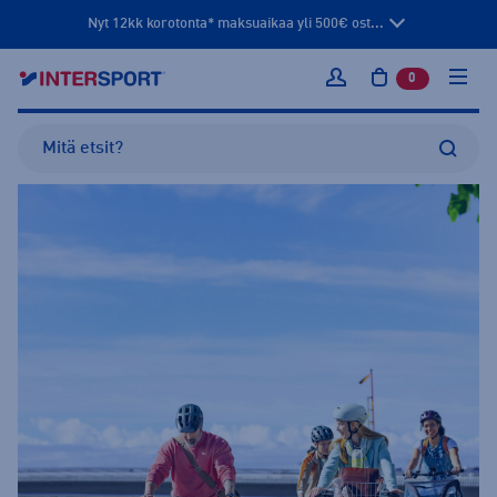
Nyt 12kk korotonta* maksuaikaa yli 500€ ost...
0
tuotetta osto
Kirjaudu sisään