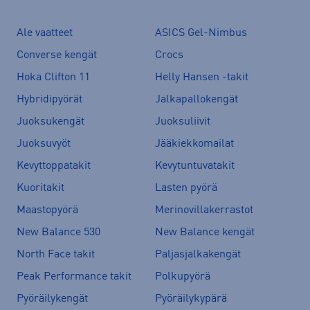
Ale vaatteet
ASICS Gel-Nimbus
Converse kengät
Crocs
Hoka Clifton 11
Helly Hansen -takit
Hybridipyörät
Jalkapallokengät
Juoksukengät
Juoksuliivit
Juoksuvyöt
Jääkiekkomailat
Kevyttoppatakit
Kevytuntuvatakit
Kuoritakit
Lasten pyörä
Maastopyörä
Merinovillakerrastot
New Balance 530
New Balance kengät
North Face takit
Paljasjalkakengät
Peak Performance takit
Polkupyörä
Pyöräilykengät
Pyöräilykypärä