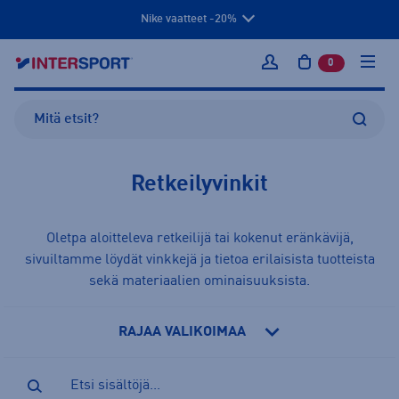
Nike vaatteet -20%
0
tuotetta osto
Kirjaudu sisään
Retkeilyvinkit
Oletpa aloitteleva retkeilijä tai kokenut eränkävijä,
sivuiltamme löydät vinkkejä ja tietoa erilaisista tuotteista
sekä materiaalien ominaisuuksista.
RAJAA VALIKOIMAA