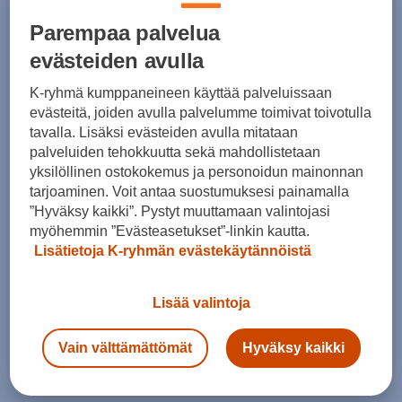
vuodenaika sekä mahdolliset materiaaliallergiat.
Parempaa palvelua
evästeiden avulla
K-ryhmä kumppaneineen käyttää palveluissaan
evästeitä, joiden avulla palvelumme toimivat toivotulla
tavalla. Lisäksi evästeiden avulla mitataan
palveluiden tehokkuutta sekä mahdollistetaan
yksilöllinen ostokokemus ja personoidun mainonnan
tarjoaminen. Voit antaa suostumuksesi painamalla
”Hyväksy kaikki”. Pystyt muuttamaan valintojasi
myöhemmin ”Evästeasetukset”-linkin kautta.
Lisätietoja K-ryhmän evästekäytännöistä
Näin suojaudut UV-säteilyltä ulkoillessa
5. kesäkuuta, 2026
Lisää valintoja
Aurinkosuojasta puhutaan usein ulkomaanlomien
yhteydessä, mutta myös Suomessa UV-säteily voi
Vain välttämättömät
Hyväksy kaikki
kesäisin nousta korkealle.