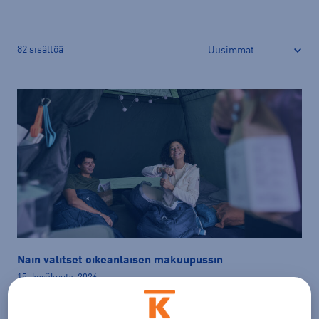
82
sisältöä
Näin valitset oikeanlaisen makuupussin
15. kesäkuuta, 2026
Makuupussin valinnassa tulee huomioida lämpötila,