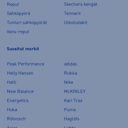
Reput
Skechers kengät
Sähköpyörä
Tennarit
Tunturi sähköpyörät
Ulkoilutakit
Vans-reput
Suositut merkit
Peak Performance
adidas
Helly Hansen
Rukka
Halti
Nike
New Balance
McKINLEY
Energetics
Kari Traa
Hoka
Puma
Röhnisch
Haglöfs