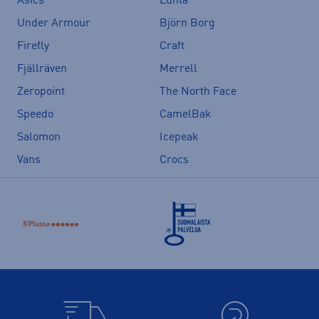
Asics
Luhta
Under Armour
Björn Borg
Firefly
Craft
Fjällräven
Merrell
Zeropoint
The North Face
Speedo
CamelBak
Salomon
Icepeak
Vans
Crocs