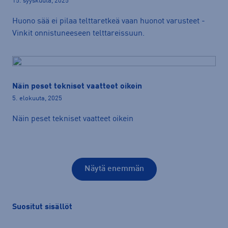
15. syyskuuta, 2025
Huono sää ei pilaa telttaretkeä vaan huonot varusteet -
Vinkit onnistuneeseen telttareissuun.
Näin peset tekniset vaatteet oikein
5. elokuuta, 2025
Näin peset tekniset vaatteet oikein
Näytä enemmän
Suositut sisällöt