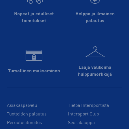
Nopeat ja edulliset
Helppo ja ilmainen
toimitukset
palautus
Laaja valikoima
Turvallinen maksaminen
huippu­merkkejä
Asiakaspalvelu
Tietoa Intersportista
Tuotteiden palautus
Intersport Club
Peruutusilmoitus
Seurakauppa