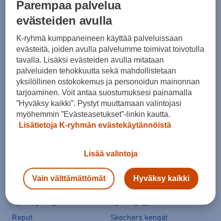
Parempaa palvelua
Ale vaatteet
ASICS Gel-Nimbus
evästeiden avulla
Converse kengät
Crocs
K-ryhmä kumppaneineen käyttää palveluissaan
Hoka Clifton 11
Helly Hansen -takit
evästeitä, joiden avulla palvelumme toimivat toivotulla
tavalla. Lisäksi evästeiden avulla mitataan
Hybridipyörät
Jalkapallokengät
palveluiden tehokkuutta sekä mahdollistetaan
Juoksukengät
Juoksuliivit
yksilöllinen ostokokemus ja personoidun mainonnan
Juoksuvyöt
Jääkiekkomailat
tarjoaminen. Voit antaa suostumuksesi painamalla
”Hyväksy kaikki”. Pystyt muuttamaan valintojasi
Kevyttoppatakit
Kevytuntuvatakit
myöhemmin ”Evästeasetukset”-linkin kautta.
Kuoritakit
Lasten pyörä
Lisätietoja K-ryhmän evästekäytännöistä
Maastopyörä
Merinovillakerrastot
Lisää valintoja
New Balance 530
New Balance kengät
North Face takit
Paljasjalkakengät
Vain välttämättömät
Hyväksy kaikki
Peak Performance takit
Polkupyörä
Pyöräilykengät
Pyöräilykypärä
Reput
Skechers kengät