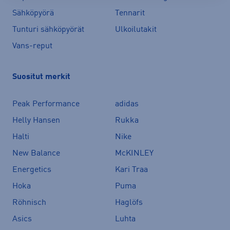
Sähköpyörä
Tennarit
Tunturi sähköpyörät
Ulkoilutakit
Vans-reput
Suositut merkit
Peak Performance
adidas
Helly Hansen
Rukka
Halti
Nike
New Balance
McKINLEY
Energetics
Kari Traa
Hoka
Puma
Röhnisch
Haglöfs
Asics
Luhta