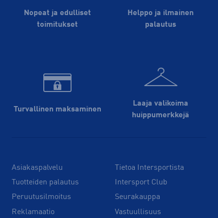
Nopeat ja edulliset
Helppo ja ilmainen
toimitukset
palautus
Laaja valikoima
Turvallinen maksaminen
huippu­merkkejä
Asiakaspalvelu
Tietoa Intersportista
Tuotteiden palautus
Intersport Club
Peruutusilmoitus
Seurakauppa
Reklamaatio
Vastuullisuus