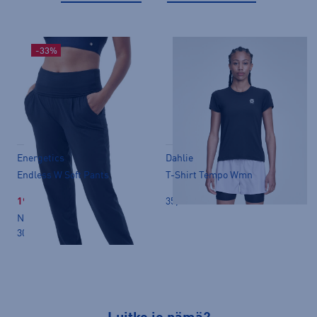
-33%
Energetics
Dahlie
Endless W Soft Pants
T-Shirt Tempo Wmn
19,99 €
35,00 €
Norm. hinta:
39,90€
30pv alin hinta: 29,99€