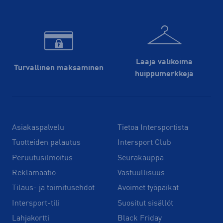
Laaja valikoima
Turvallinen maksaminen
huippu­merkkejä
Asiakaspalvelu
Tietoa Intersportista
Tuotteiden palautus
Intersport Club
Peruutusilmoitus
Seurakauppa
Reklamaatio
Vastuullisuus
Tilaus- ja toimitusehdot
Avoimet työpaikat
Intersport-tili
Suositut sisällöt
Lahjakortti
Black Friday