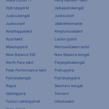
Hoka Clifton 11
Helly Hansen -takit
Hybridipyörät
Jalkapallokengät
Juoksukengät
Juoksuliivit
Juoksuvyöt
Jääkiekkomailat
Kevyttoppatakit
Kevytuntuvatakit
Kuoritakit
Lasten pyörä
Maastopyörä
Merinovillakerrastot
New Balance 530
New Balance kengät
North Face takit
Paljasjalkakengät
Peak Performance takit
Polkupyörä
Pyöräilykengät
Pyöräilykypärä
Reput
Skechers kengät
Sähköpyörä
Tennarit
Tunturi sähköpyörät
Ulkoilutakit