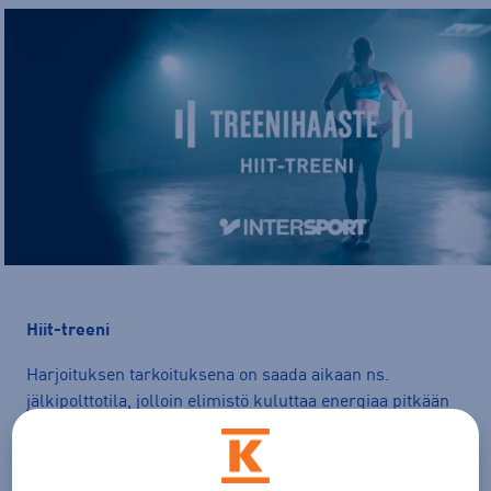
hiit-treeni
Harjoituksen tarkoituksena on saada aikaan ns.
jälkipolttotila, jolloin elimistö kuluttaa energiaa pitkään
vielä treenin jälkeen. Kaikki liikkeet tehdään kehon
painolla ilman välineitä. Treenin kesto: n. 12-24
minuuttia.