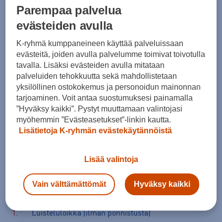
Parempaa palvelua
Yhteenveto:
evästeiden avulla
Treeni 1 (4 minuuttia putkeen, 20 sek työtä, 10 sek lepoa)
K-ryhmä kumppaneineen käyttää palveluissaan
evästeitä, joiden avulla palvelumme toimivat toivotulla
Yleisliike + kerähyppy (yleisliike)
tavalla. Lisäksi evästeiden avulla mitataan
palveluiden tehokkuutta sekä mahdollistetaan
yksilöllinen ostokokemus ja personoidun mainonnan
Laydown punnerrus + taputus (ilman taputusta,
tarjoaminen. Voit antaa suostumuksesi painamalla
polvet maassa)
”Hyväksy kaikki”. Pystyt muuttamaan valintojasi
myöhemmin ”Evästeasetukset”-linkin kautta.
Rullaus selinmakuulle + ponnistus ilmaan
Lisätietoja K-ryhmän evästekäytännöistä
(kyykkyhyppy)
Lisää valintoja
Askelkyykkyhyppy (askelkyykky vuorojaloin)
Vain välttämättömät
Hyväksy kaikki
Treeni 2 (4 minuuttia putkeen, 20 sek työtä, 10 sek lepoa)
Luisteluloikka (ilman ponnistusta)