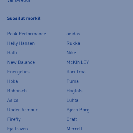
Vans-reput
Suositut merkit
Peak Performance
adidas
Helly Hansen
Rukka
Halti
Nike
New Balance
McKINLEY
Energetics
Kari Traa
Hoka
Puma
Röhnisch
Haglöfs
Asics
Luhta
Under Armour
Björn Borg
Firefly
Craft
Fjällräven
Merrell