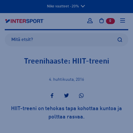
Nike vaatteet -20%
0
tuotetta osto
Kirjaudu sisään
Treenihaaste: HIIT-treeni
4. huhtikuuta, 2016
HIIT-treeni on tehokas tapa kohottaa kuntoa ja
polttaa rasvaa.