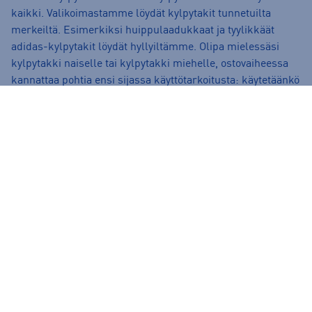
kaikki. Valikoimastamme löydät kylpytakit tunnetuilta
merkeiltä. Esimerkiksi huippulaadukkaat ja tyylikkäät
adidas-kylpytakit löydät hyllyiltämme. Olipa mielessäsi
kylpytakki naiselle tai kylpytakki miehelle, ostovaiheessa
kannattaa pohtia ensi sijassa käyttötarkoitusta: käytetäänkö
kylpytakkia uinnin yhteydessä vai rentoon kotioleiluun.
Sopivan mallin ja materiaalin valinnassa sinua auttavat
asiantuntevat myyjämme. Jos mielessäsi on tietty väri,
malli tai merkki, he auttavat sinua löytämään etsimäsi.
Tilaa kylpytakki netistä tai tutustu valikoimaan lähimmässä
Intersport-kaupassa. Jos uinti on intohimosi, muista
hankkia myös muut vaatteet ja varusteet altaan reunalle ja
rannalle – katso esimerkiksi
uima-asut
,
uimakengät
ja
uimalakit
.
Paljonko kylpytakit -kategorian tuotteet maksavat
Intersportilla?
Intersportin edullisimmat kylpytakit -kategorian tuotteet
saat hintaan 80.00 € ja hintavimmat ovat myynnissä 80.00 €