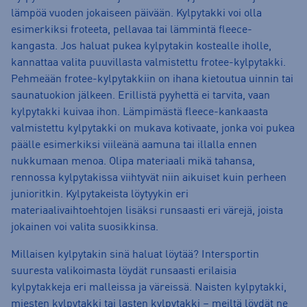
lämpöä vuoden jokaiseen päivään. Kylpytakki voi olla
esimerkiksi froteeta, pellavaa tai lämmintä fleece-
kangasta. Jos haluat pukea kylpytakin kostealle iholle,
kannattaa valita puuvillasta valmistettu frotee-kylpytakki.
Pehmeään frotee-kylpytakkiin on ihana kietoutua uinnin tai
saunatuokion jälkeen. Erillistä pyyhettä ei tarvita, vaan
kylpytakki kuivaa ihon. Lämpimästä fleece-kankaasta
valmistettu kylpytakki on mukava kotivaate, jonka voi pukea
päälle esimerkiksi viileänä aamuna tai illalla ennen
nukkumaan menoa. Olipa materiaali mikä tahansa,
rennossa kylpytakissa viihtyvät niin aikuiset kuin perheen
junioritkin. Kylpytakeista löytyykin eri
materiaalivaihtoehtojen lisäksi runsaasti eri värejä, joista
jokainen voi valita suosikkinsa.
Millaisen kylpytakin sinä haluat löytää? Intersportin
suuresta valikoimasta löydät runsaasti erilaisia
kylpytakkeja eri malleissa ja väreissä. Naisten kylpytakki,
miesten kylpytakki tai lasten kylpytakki – meiltä löydät ne