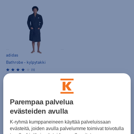
adidas
Bathrobe - kylpytakki
(1)
80,00 €
Parempaa palvelua
evästeiden avulla
K-ryhmä kumppaneineen käyttää palveluissaan
evästeitä, joiden avulla palvelumme toimivat toivotulla