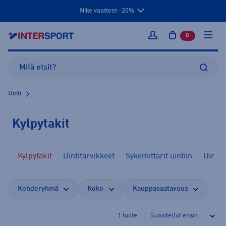
Nike vaatteet -20%
0
tuotetta osto
Kirjaudu sisään
Uinti
Kylpytakit
it
Kylpytakit
Uintitarvikkeet
Sykemittarit uintiin
Uintiv
Kohderyhmä
Koko
Kauppasaatavuus
1
tuote