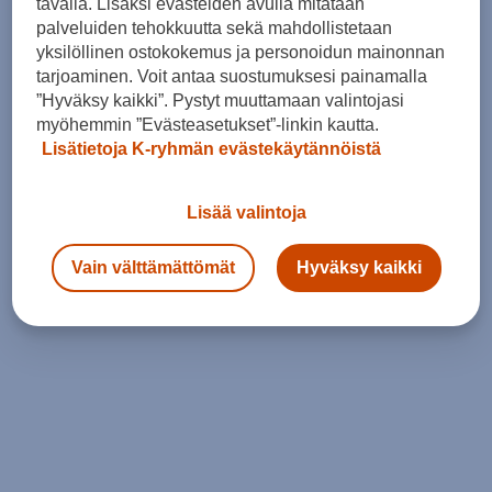
tavalla. Lisäksi evästeiden avulla mitataan
palveluiden tehokkuutta sekä mahdollistetaan
yksilöllinen ostokokemus ja personoidun mainonnan
tarjoaminen. Voit antaa suostumuksesi painamalla
”Hyväksy kaikki”. Pystyt muuttamaan valintojasi
myöhemmin ”Evästeasetukset”-linkin kautta.
Lisätietoja K-ryhmän evästekäytännöistä
Lisää valintoja
Vain välttämättömät
Hyväksy kaikki