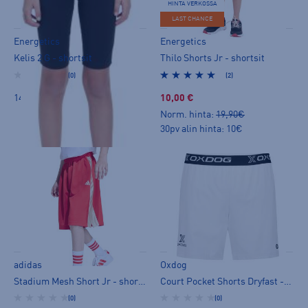
HINTA VERKOSSA
LAST CHANCE
Energetics
Energetics
Kelis 2 G - shortsit
Thilo Shorts Jr - shortsit
(0)
(2)
14,90 €
10,00 €
Norm. hinta:
19,90€
30pv alin hinta: 10€
adidas
Oxdog
Stadium Mesh Short Jr - shortsit
Court Pocket Shorts Dryfast - shortsit
(0)
(0)