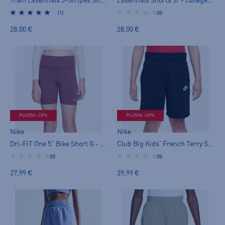
Train Essentials 3-Stripes Shorts Jr - shortsit
Essentials Shorts Jr - collegeshortsit
(1)
(0)
28,00 €
28,00 €
PLUSSA -20%
PLUSSA -20%
Nike
Nike
Dri-FIT One 5" Bike Short G - shortsit
Club Big Kids' French Terry Shorts Jr - collegeshortsit
(0)
(0)
27,99 €
29,99 €