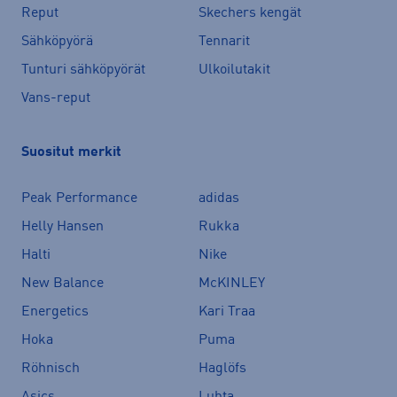
Reput
Skechers kengät
Sähköpyörä
Tennarit
Tunturi sähköpyörät
Ulkoilutakit
Vans-reput
Suositut merkit
Peak Performance
adidas
Helly Hansen
Rukka
Halti
Nike
New Balance
McKINLEY
Energetics
Kari Traa
Hoka
Puma
Röhnisch
Haglöfs