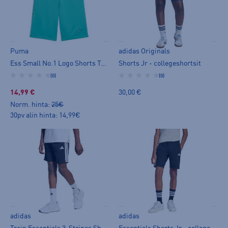
Puma
adidas Originals
Ess Small No.1 Logo Shorts Tr Jr - shortsit
Shorts Jr - collegeshortsit
(0)
(0)
14,99 €
30,00 €
Norm. hinta:
25€
30pv alin hinta: 14,99€
adidas
adidas