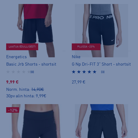
LAATUA EDULLISESTI
PLUSSA -20%
Energetics
Nike
Basic Jrb Shorts - shortsit
G Np Dri-FIT 3" Short - shortsit
(0)
(3)
9,99 €
27,99 €
Norm. hinta:
14,90€
30pv alin hinta: 9,99€
-12%