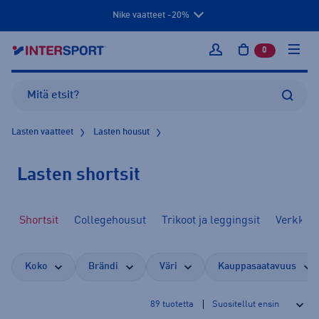
Nike vaatteet -20%
0
tuotetta osto
Kirjaudu sisään
Lasten vaatteet
Lasten housut
Lasten shortsit
Shortsit
Collegehousut
Trikoot ja leggingsit
Verkkar
Koko
Brändi
Väri
Kauppasaatavuus
89
tuotetta