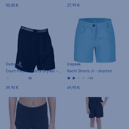
50,00 €
27,99 €
Oxdog
Icepeak
Court Pocket Shorts Dryfast - shortsit
Kechi Shorts Jr - shortsit
(0)
(1)
39,90 €
49,95 €