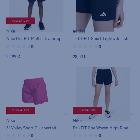
PLUSSA -20%
Nike
adidas
Nike Dri-FIT Multi+ Training Shorts Jr - shortsit
TECHFIT Short Tights Jr - shortsit
(0)
(0)
22,99 €
28,00 €
PLUSSA -20%
PLUSSA -20%
Nike
Nike
3" Volley Short G - shortsit
Dri-FIT One Woven High Rise Shorts Jr - shortsit
(0)
(0)