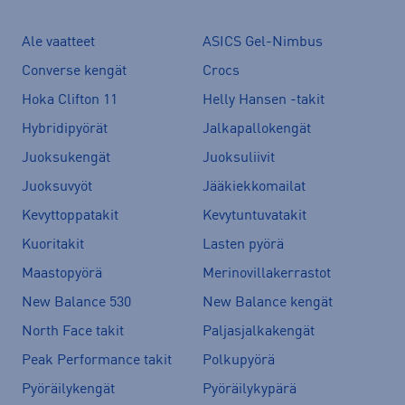
Ale vaatteet
ASICS Gel-Nimbus
Converse kengät
Crocs
Hoka Clifton 11
Helly Hansen -takit
Hybridipyörät
Jalkapallokengät
Juoksukengät
Juoksuliivit
Juoksuvyöt
Jääkiekkomailat
Kevyttoppatakit
Kevytuntuvatakit
Kuoritakit
Lasten pyörä
Maastopyörä
Merinovillakerrastot
New Balance 530
New Balance kengät
North Face takit
Paljasjalkakengät
Peak Performance takit
Polkupyörä
Pyöräilykengät
Pyöräilykypärä