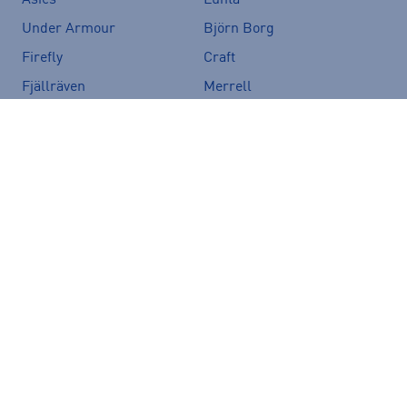
Asics
Luhta
Under Armour
Björn Borg
Firefly
Craft
Fjällräven
Merrell
Zeropoint
The North Face
Speedo
CamelBak
Salomon
Icepeak
Vans
Crocs