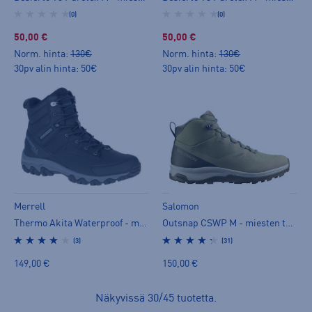
(0)
(0)
50,00 €
50,00 €
Norm. hinta:
130€
Norm. hinta:
130€
30pv alin hinta: 50€
30pv alin hinta: 50€
Merrell
Salomon
Thermo Akita Waterproof - miesten talvisaappaat
Outsnap CSWP M - miesten talvisaappaat
(3)
(31)
149,00 €
150,00 €
Näkyvissä
30
/
45
tuotetta
.