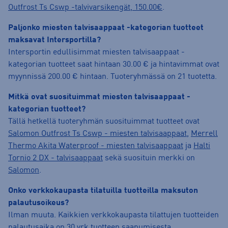
Outfrost Ts Cswp -talvivarsikengät, 150.00€
.
Paljonko miesten talvisaappaat -kategorian tuotteet
maksavat Intersportilla?
Intersportin edullisimmat miesten talvisaappaat -
kategorian tuotteet saat hintaan 30.00 € ja hintavimmat ovat
myynnissä 200.00 € hintaan. Tuoteryhmässä on 21 tuotetta.
Mitkä ovat suosituimmat miesten talvisaappaat -
kategorian tuotteet?
Tällä hetkellä tuoteryhmän suosituimmat tuotteet ovat
Salomon Outfrost Ts Cswp - miesten talvisaappaat
,
Merrell
Thermo Akita Waterproof - miesten talvisaappaat
ja
Halti
Tornio 2 DX - talvisaappaat
sekä suosituin merkki on
Salomon
.
Onko verkkokaupasta tilatuilla tuotteilla maksuton
palautusoikeus?
Ilman muuta. Kaikkien verkkokaupasta tilattujen tuotteiden
palautusaika on 30 vrk tuotteen saapumisesta.