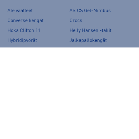
Ale vaatteet
ASICS Gel-Nimbus
Converse kengät
Crocs
Hoka Clifton 11
Helly Hansen -takit
Hybridipyörät
Jalkapallokengät
Juoksukengät
Juoksuliivit
Juoksuvyöt
Jääkiekkomailat
Kevyttoppatakit
Kevytuntuvatakit
Kuoritakit
Lasten pyörä
Maastopyörä
Merinovillakerrastot
New Balance 530
New Balance kengät
North Face takit
Paljasjalkakengät
Peak Performance takit
Polkupyörä
Pyöräilykengät
Pyöräilykypärä