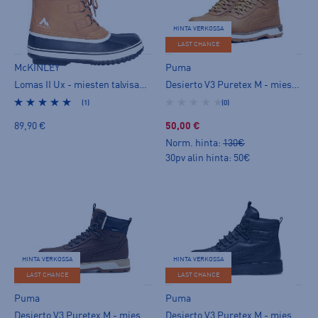
HINTA VERKOSSA
LAST CHANCE
McKINLEY
Puma
Lomas II Ux - miesten talvisaappaat
Desierto V3 Puretex M - miesten talvisaappaat
(1)
(0)
89,90 €
50,00 €
Norm. hinta:
130€
30pv alin hinta: 50€
HINTA VERKOSSA
HINTA VERKOSSA
LAST CHANCE
LAST CHANCE
Puma
Puma
Desierto V3 Puretex M - miesten talvisaappaat
Desierto V3 Puretex M - miesten talvisaappaat