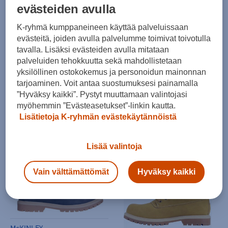
evästeiden avulla
K-ryhmä kumppaneineen käyttää palveluissaan
evästeitä, joiden avulla palvelumme toimivat toivotulla
HINTA VERKOSSA
tavalla. Lisäksi evästeiden avulla mitataan
LAST CHANCE
palveluiden tehokkuutta sekä mahdollistetaan
yksilöllinen ostokokemus ja personoidun mainonnan
Salomon
adidas
tarjoaminen. Voit antaa suostumuksesi painamalla
X-adventure Coldrush Wp - miesten talvisaappaat
adidas x MOON BOOT ACE MID Ux - miesten talvisaappaat
”Hyväksy kaikki”. Pystyt muuttamaan valintojasi
(0)
(0)
myöhemmin ”Evästeasetukset”-linkin kautta.
140,00 €
120,00 €
Lisätietoja K-ryhmän evästekäytännöistä
Norm. hinta:
220€
30pv alin hinta: 120€
Lisää valintoja
Vain välttämättömät
Hyväksy kaikki