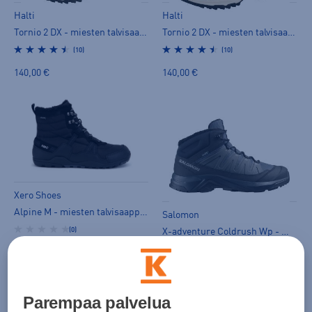
Halti
Halti
Tornio 2 DX - miesten talvisaappaat
Tornio 2 DX - miesten talvisaappaat
(10)
(10)
140,00 €
140,00 €
Xero Shoes
Alpine M - miesten talvisaappaat
Salomon
(0)
X-adventure Coldrush Wp - miesten talvisaappaat
(0)
190,00 €
140,00 €
Parempaa palvelua