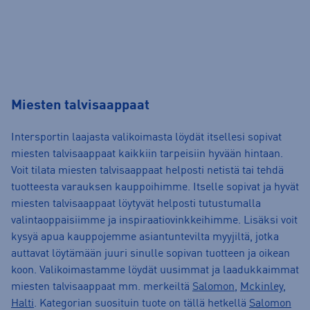
Miesten talvisaappaat
Intersportin laajasta valikoimasta löydät itsellesi sopivat
miesten talvisaappaat kaikkiin tarpeisiin hyvään hintaan.
Voit tilata miesten talvisaappaat helposti netistä tai tehdä
tuotteesta varauksen kauppoihimme. Itselle sopivat ja hyvät
miesten talvisaappaat löytyvät helposti tutustumalla
valintaoppaisiimme ja inspiraatiovinkkeihimme. Lisäksi voit
kysyä apua kauppojemme asiantuntevilta myyjiltä, jotka
auttavat löytämään juuri sinulle sopivan tuotteen ja oikean
koon. Valikoimastamme löydät uusimmat ja laadukkaimmat
miesten talvisaappaat mm. merkeiltä
Salomon
,
Mckinley
,
Halti
. Kategorian suosituin tuote on tällä hetkellä
Salomon