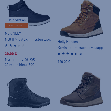
HINTA VERKOSSA
LAST CHANCE
McKINLEY
Nell II Mid AQX - miesten talvisaappaat
Helly Hansen
(1)
Kelvin Lx - miesten talvisaappaat
30,00 €
(2)
Norm. hinta:
59,95€
190,00 €
30pv alin hinta: 30€