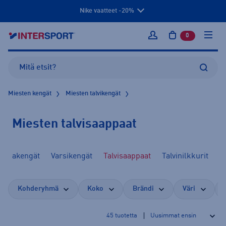
Nike vaatteet -20%
0
tuotetta osto
Kirjaudu sisään
Miesten kengät
Miesten talvikengät
Miesten talvisaappaat
pohjakengät
Varsikengät
Talvisaappaat
Talvinilkkurit
Kohderyhmä
Koko
Brändi
Väri
45
tuotetta