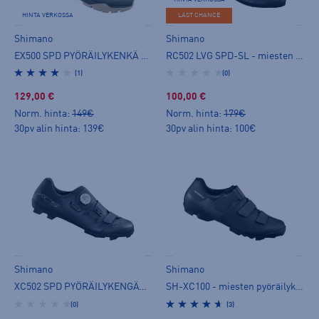
HINTA VERKOSSA
LAST CHANCE
Shimano
Shimano
EX500 SPD PYÖRÄILYKENKÄ - miesten lukkokenkä
RC502 LVG SPD-SL - miesten lukkokenkä
(1)
(0)
129,00 €
100,00 €
Norm. hinta:
149€
Norm. hinta:
179€
30pv alin hinta: 139€
30pv alin hinta: 100€
Shimano
Shimano
XC502 SPD PYÖRÄILYKENGÄT M - miesten lukkokenkä
SH-XC100 - miesten pyöräilykengät
(0)
(3)