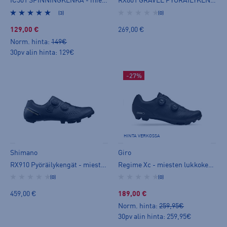
IC501 SPINNINGKENKÄ - miesten lukkokenkä
RX801 GRAVEL PYÖRÄILYKENKÄ - miesten lukkokenkä
(3)
(0)
129,00 €
269,00 €
Norm. hinta:
149€
30pv alin hinta: 129€
-27%
HINTA VERKOSSA
Shimano
Giro
RX910 Pyöräilykengät - miesten lukkokenkä
Regime Xc - miesten lukkokenkä
(0)
(0)
459,00 €
189,00 €
Norm. hinta:
259,95€
30pv alin hinta: 259,95€