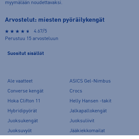
myymälään noudettavaksi.
Arvostelut: miesten pyöräilykengät
4.67/5
Perustuu 15 arvosteluun
Suositut sisällöt
Ale vaatteet
ASICS Gel-Nimbus
Converse kengät
Crocs
Hoka Clifton 11
Helly Hansen -takit
Hybridipyörät
Jalkapallokengät
Juoksukengät
Juoksuliivit
Juoksuvyöt
Jääkiekkomailat