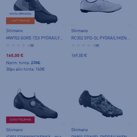
HINTA VERKOSSA
LAST CHANCE
Shimano
Shimano
MW702 GORE-TEX PYÖRÄILYKENGÄT - miesten lukkokenkä
RC302 SPD-SL PYÖRÄILYKENGÄT - miesten lukkokenkä
(0)
(0)
160,00 €
149,00 €
Norm. hinta:
279€
30pv alin hinta: 160€
SUOSITTELEMME
Shimano
Shimano