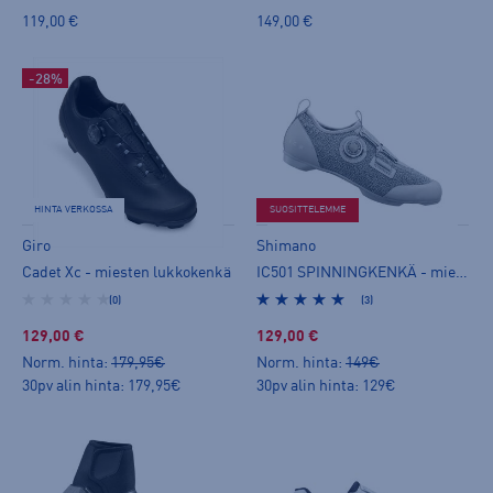
119,00 €
149,00 €
-28%
HINTA VERKOSSA
SUOSITTELEMME
Giro
Shimano
Cadet Xc - miesten lukkokenkä
IC501 SPINNINGKENKÄ - miesten lukkokenkä
(0)
(3)
129,00 €
129,00 €
Norm. hinta:
179,95€
Norm. hinta:
149€
30pv alin hinta: 179,95€
30pv alin hinta: 129€