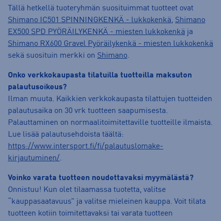
Tällä hetkellä tuoteryhmän suosituimmat tuotteet ovat
Shimano IC501 SPINNINGKENKÄ - lukkokenkä
,
Shimano
EX500 SPD PYÖRÄILYKENKÄ - miesten lukkokenkä
ja
Shimano RX600 Gravel Pyöräilykenkä - miesten lukkokenkä
sekä suosituin merkki on
Shimano
.
Onko verkkokaupasta tilatuilla tuotteilla maksuton
palautusoikeus?
Ilman muuta. Kaikkien verkkokaupasta tilattujen tuotteiden
palautusaika on 30 vrk tuotteen saapumisesta.
Palauttaminen on normaalitoimitettaville tuotteille ilmaista.
Lue lisää palautusehdoista täältä:
https://www.intersport.fi/fi/palautuslomake-
kirjautuminen/
.
Voinko varata tuotteen noudettavaksi myymälästä?
Onnistuu! Kun olet tilaamassa tuotetta, valitse
“kauppasaatavuus” ja valitse mieleinen kauppa. Voit tilata
tuotteen kotiin toimitettavaksi tai varata tuotteen