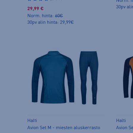
Norm. h
30pv ali
29,99 €
Norm. hinta:
60€
30pv alin hinta: 29,99€
Halti
Halti
Avion Set M - miesten aluskerrasto
Avion S