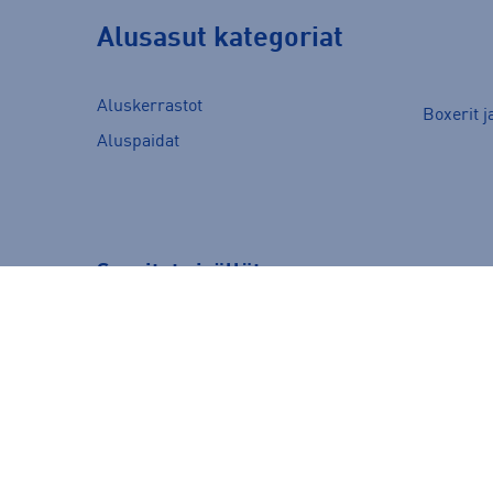
Alusasut kategoriat
Aluskerrastot
Boxerit j
Aluspaidat
Suositut sisällöt
Ale vaatteet
Crocs
Hybridipyörät
Juoksuliivit