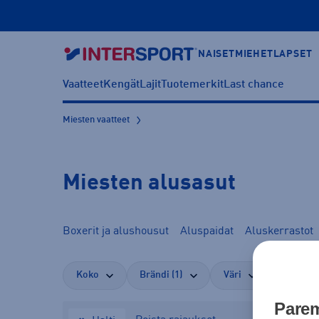
NAISET
MIEHET
LAPSET
Vaatteet
Kengät
Lajit
Tuotemerkit
Last chance
Miesten vaatteet
Miesten alusasut
Boxerit ja alushousut
Aluspaidat
Aluskerrastot
Koko
Brändi (1)
Väri
Kauppas
Parem