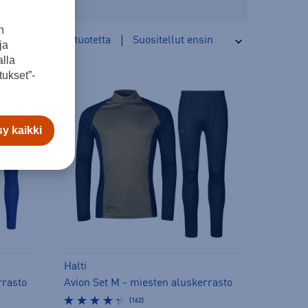
n
6
tuotetta
ja
lla
ukset”-
y kaikki
Halti
rrasto
Avion Set M - miesten aluskerrasto
(162)