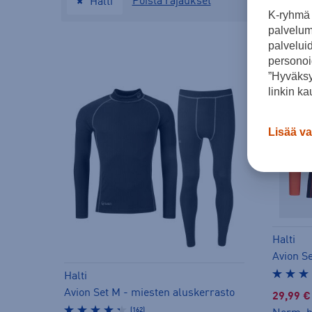
Poista rajaukset
Halti
✖
K-ryhmä 
palvelumm
palvelui
personoi
”Hyväksy
linkin ka
Lisää va
Halti
Avion S
Halti
Avion Set M - miesten aluskerrasto
29,99 €
(162)