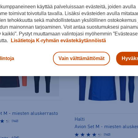
kumppaneineen käyttää palveluissaan evästeitä, joiden avulla
e toimivat toivotulla tavalla. Lisäksi evästeiden avulla mitataa
den tehokkuutta sekä mahdollistetaan yksilöllinen ostokokemus 
dun mainonnan tarjoaminen. Voit antaa suostumuksesi painama
 kaikki”. Pystyt muuttamaan valintojasi myöhemmin ”Evästeaset
utta.
Lisätietoja K-ryhmän evästekäytännöistä
lintoja
Vain välttämättömät
Hyväks
et M - miesten aluskerrasto
Halti
(162)
Avion Set M - miesten aluske
(162)