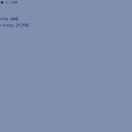
(162)
inta:
60€
n hinta: 29,99€