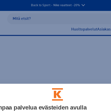
Back to Sport - Nike vaatteet -20%
Huoltopalvelut
Asiakas
aatavuus
paa palvelua evästeiden avulla