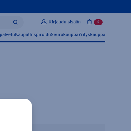
Kirjaudu sisään
0
tuotetta ostoskoris
palvelu
Kaupat
Inspiroidu
Seurakauppa
Yrityskauppa