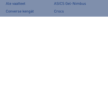
Ale vaatteet
ASICS Gel-Nimbus
Converse kengät
Crocs
Hoka Clifton 11
Helly Hansen -takit
Hybridipyörät
Jalkapallokengät
Juoksukengät
Juoksuliivit
Juoksuvyöt
Jääkiekkomailat
Kevyttoppatakit
Kevytuntuvatakit
Kuoritakit
Lasten pyörä
Maastopyörä
Merinovillakerrastot
New Balance 530
New Balance kengät
North Face takit
Paljasjalkakengät
Peak Performance takit
Polkupyörä
Pyöräilykengät
Pyöräilykypärä
Reput
Skechers kengät