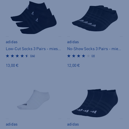
adidas
adidas
Low-Cut Socks 3 Pairs - miesten varrettomat sukat
No-Show Socks 3 Pairs - miesten varrettomat sukat
(26)
(2)
13,00 €
12,00 €
adidas
adidas