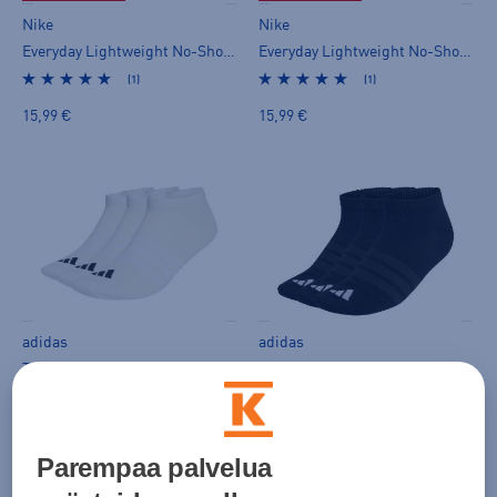
Nike
Nike
Everyday Lightweight No-Show - miesten varrettomat sukat
Everyday Lightweight No-Show - miesten varrettomat sukat
(1)
(1)
15,99 €
15,99 €
adidas
adidas
Thin&Light Essentials Low Cut Socks 3 Pairs - miesten varrettomat sukat
Thin&Light Essentials Low Cut Socks 3 Pairs - miesten varrettomat sukat
(1)
(1)
12,00 €
12,00 €
Parempaa palvelua