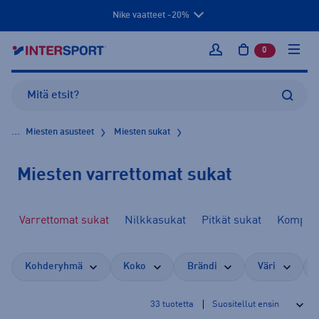
Nike vaatteet -20%
0
tuotetta osto
Kirjaudu sisään
...
Miesten asusteet
Miesten sukat
Miesten varrettomat sukat
Varrettomat sukat
Nilkkasukat
Pitkät sukat
Kompres
Kohderyhmä
Koko
Brändi
Väri
33
tuotetta