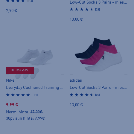
(3)
Low-Cut Socks 3 Pairs - miesten varrettomat sukat
(26)
7,90 €
13,00 €
PLUSSA -20%
Nike
adidas
Everyday Cushioned Training No-Show Socks 3 Pairs - miesten varrettomat sukat
Low-Cut Socks 3 Pairs - miesten varrettomat sukat
(1)
(26)
9,99 €
13,00 €
Norm. hinta:
17,99€
30pv alin hinta: 9,99€