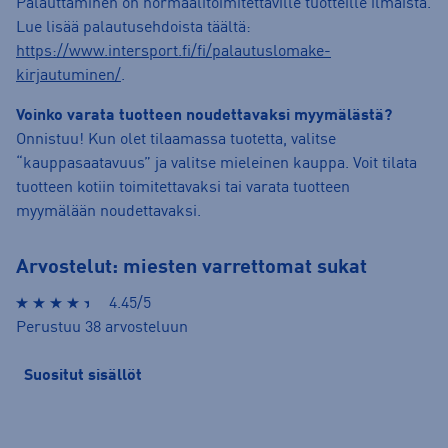
Palauttaminen on normaalitoimitettaville tuotteille ilmaista.
Lue lisää palautusehdoista täältä:
https://www.intersport.fi/fi/palautuslomake-
kirjautuminen/
.
Voinko varata tuotteen noudettavaksi myymälästä?
Onnistuu! Kun olet tilaamassa tuotetta, valitse
“kauppasaatavuus” ja valitse mieleinen kauppa. Voit tilata
tuotteen kotiin toimitettavaksi tai varata tuotteen
myymälään noudettavaksi.
Arvostelut: miesten varrettomat sukat
4.45/5
Perustuu 38 arvosteluun
Suositut sisällöt