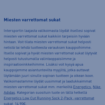
Miesten varrettomat sukat
Intersportin laajasta valikoimasta löydät itsellesi sopivat
miesten varrettomat sukat kaikkiin tarpeisiin hyvään
hintaan. Voit tilata miesten varrettomat sukat helposti
netistä tai tehdä tuotteesta varauksen kauppoihimme.
Itselle sopivat ja hyvät miesten varrettomat sukat löytyvät
helposti tutustumalla valintaoppaisiimme ja
inspiraatiovinkkeihimme. Lisäksi voit kysyä apua
kauppojemme asiantuntevilta myyjiltä, jotka auttavat
löytämään juuri sinulle sopivan tuotteen ja oikean koon.
Valikoimastamme löydät uusimmat ja laadukkaimmat
miesten varrettomat sukat mm. merkeiltä
Energetics
,
Nike
,
Adidas
. Kategorian suosituin tuote on tällä hetkellä
Energetics Low Cut Running Sock 2-Pack -varrettomat
sukat, 14.90€
.