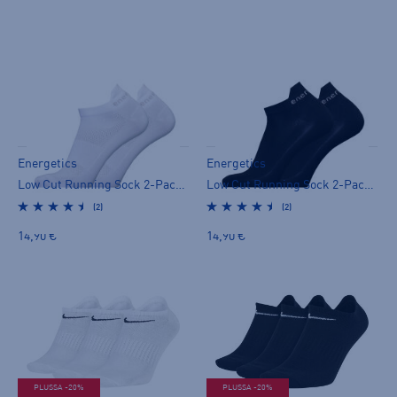
Energetics
Energetics
Low Cut Running Sock 2-Pack - miesten varrettomat sukat
Low Cut Running Sock 2-Pack - miesten varrettomat sukat
(2)
(2)
14,90 €
14,90 €
PLUSSA -20%
PLUSSA -20%