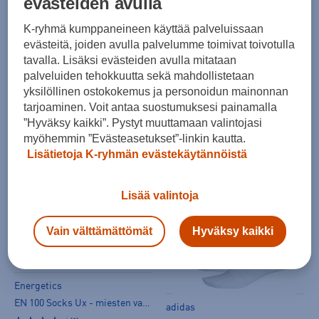
evästeiden avulla
K-ryhmä kumppaneineen käyttää palveluissaan
evästeitä, joiden avulla palvelumme toimivat toivotulla
tavalla. Lisäksi evästeiden avulla mitataan
palveluiden tehokkuutta sekä mahdollistetaan
yksilöllinen ostokokemus ja personoidun mainonnan
Bridgedale
Bridgedale
tarjoaminen. Voit antaa suostumuksesi painamalla
Running Sock UX - miesten varrettomat sukat
Running Sock UX - miesten varrettomat sukat
”Hyväksy kaikki”. Pystyt muuttamaan valintojasi
myöhemmin ”Evästeasetukset”-linkin kautta.
(0)
(0)
Lisätietoja K-ryhmän evästekäytännöistä
24,90 €
24,90 €
Lisää valintoja
Vain välttämättömät
Hyväksy kaikki
Energetics
EN 100 Socks Ux - miesten varrettomat sukat
adidas