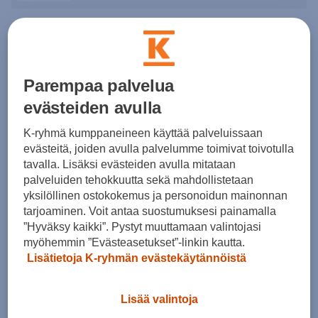
3
tuotetta
Parempaa palvelua
evästeiden avulla
K-ryhmä kumppaneineen käyttää palveluissaan
evästeitä, joiden avulla palvelumme toimivat toivotulla
tavalla. Lisäksi evästeiden avulla mitataan
Rukka
Rukka
palveluiden tehokkuutta sekä mahdollistetaan
Palus Trousers M
Vaalijoki Pants M
yksilöllinen ostokokemus ja personoidun mainonnan
(0)
(6)
tarjoaminen. Voit antaa suostumuksesi painamalla
”Hyväksy kaikki”. Pystyt muuttamaan valintojasi
99,90 €
89,90 €
myöhemmin ”Evästeasetukset”-linkin kautta.
Lisätietoja K-ryhmän evästekäytännöistä
Lisää valintoja