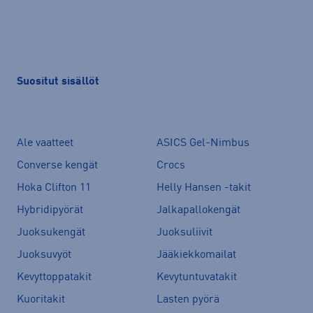
Suositut sisällöt
Ale vaatteet
ASICS Gel-Nimbus
Converse kengät
Crocs
Hoka Clifton 11
Helly Hansen -takit
Hybridipyörät
Jalkapallokengät
Juoksukengät
Juoksuliivit
Juoksuvyöt
Jääkiekkomailat
Kevyttoppatakit
Kevytuntuvatakit
Kuoritakit
Lasten pyörä