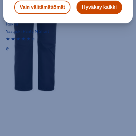
Vain välttämättömät
Hyväksy kaikki
Rukka
Vaalijoki Pants M Short
(5)
89,90 €