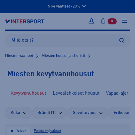
Nike vaatteet -20%
0
tuotetta osto
Kirjaudu sisään
Miesten vaatteet
Miesten housut ja shortsit
Miesten kevytvanuhousut
ut
Kevytvanuhousut
Leveälahkeiset housut
Vapaa-ajan h
Koko
Brändi (1)
Soveltuvuus
Erikoismit
Poista rajaukset
Rukka
✖