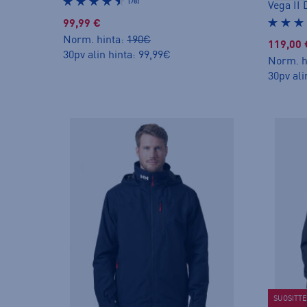
(78)
Vega II 
99,99 €
Norm. hinta:
190€
119,00 
30pv alin hinta: 99,99€
Norm. h
30pv ali
SUOSITT