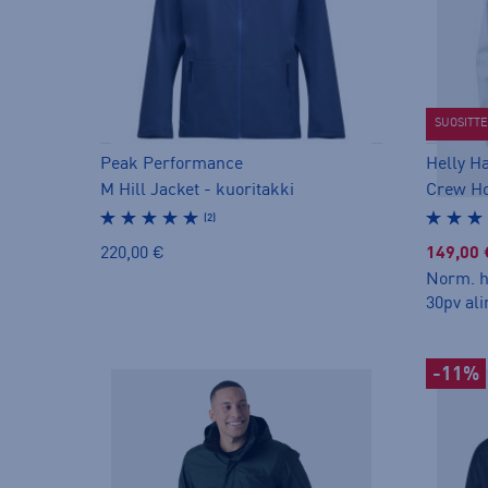
SUOSITT
Peak Performance
Helly H
M Hill Jacket - kuoritakki
(2)
220,00 €
149,00 
Norm. h
30pv ali
-11%