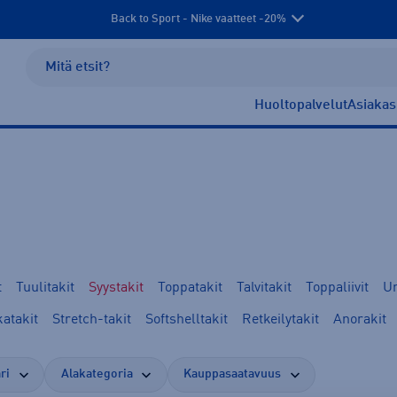
Back to Sport - Nike vaatteet -20%
Huoltopalvelut
Asiakas
t
Tuulitakit
Syystakit
Toppatakit
Talvitakit
Toppaliivit
Un
atakit
Stretch-takit
Softshelltakit
Retkeilytakit
Anorakit
ri
Alakategoria
Kauppasaatavuus