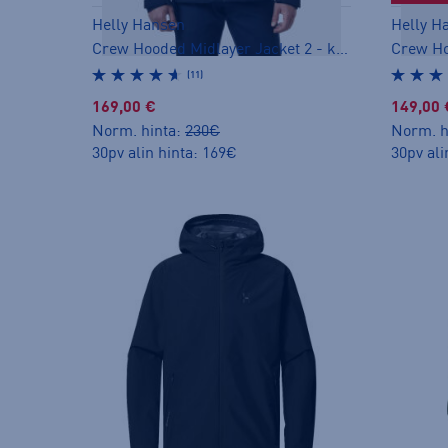
Helly Hansen
Helly H
Crew Hooded Midlayer Jacket 2 - kuoritakki
(11)
169,00 €
149,00 
Norm. hinta:
230€
Norm. h
30pv alin hinta: 169€
30pv ali