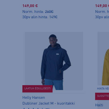
149,00 €
149,00 
Norm. hinta:
260€
Norm. h
30pv alin hinta: 149€
30pv ali
LAATUA EDULLISESTI
HINTA V
SUOSITT
Helly Hansen
Dubliner Jacket M - kuoritakki
Halti