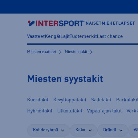
NAISET
MIEHET
LAPSET
Vaatteet
Kengät
Lajit
Tuotemerkit
Last chance
Miesten vaatteet
Miesten takit
Miesten syystakit
Kuoritakit
Kevyttoppatakit
Sadetakit
Parkataki
Hybriditakit
Ulkoilutakit
Vapaa-ajan takit
Verkk
Kohderyhmä
Koko
Brändi
Vä