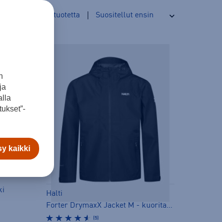
220
tuotetta
n
ja
lla
ukset”-
y kaikki
ki
Halti
Forter DrymaxX Jacket M - kuoritakki
(5)