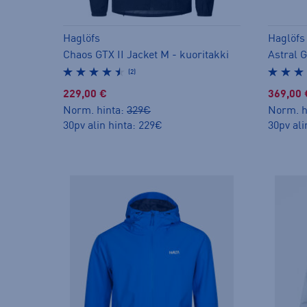
Haglöfs
Haglöfs
Chaos GTX II Jacket M - kuoritakki
Astral G
(2)
229,00 €
369,00 
Norm. hinta:
329€
Norm. h
30pv alin hinta: 229€
30pv ali