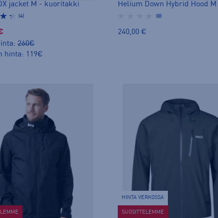
DX jacket M - kuoritakki
(4)
(0)
€
240,00 €
inta:
260€
n hinta: 119€
HINTA VERKOSSA
ELEMME
SUOSITTELEMME