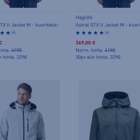
Haglöfs
TX II Jacket M - kuoritakki
Astral GTX II Jacket M - kuor
(1)
(1)
€
369,00 €
inta:
419€
Norm. hinta:
419€
n hinta: 329€
30pv alin hinta: 329€