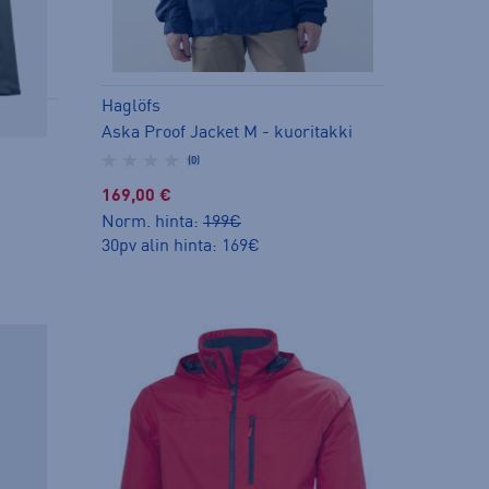
Haglöfs
Aska Proof Jacket M - kuoritakki
(0)
169,00 €
Norm. hinta:
199€
30pv alin hinta: 169€