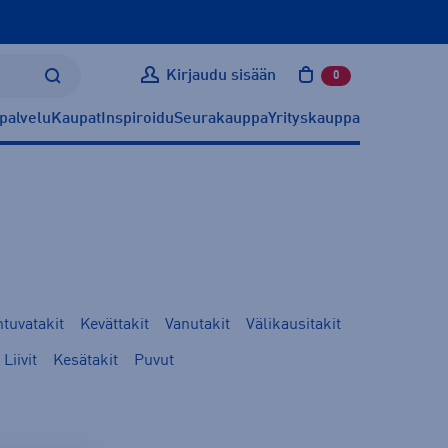
Kirjaudu sisään
0
tuotetta ostoskoris
palvelu
Kaupat
Inspiroidu
Seurakauppa
Yrityskauppa
tuvatakit
Kevättakit
Vanutakit
Välikausitakit
Liivit
Kesätakit
Puvut