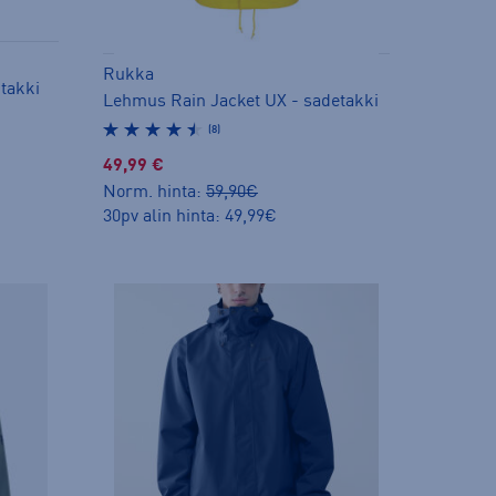
Rukka
itakki
Lehmus Rain Jacket UX - sadetakki
(8)
49,99 €
Norm. hinta:
59,90€
30pv alin hinta: 49,99€