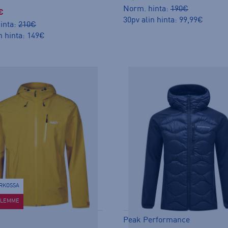
Norm. hinta:
190€
€
30pv alin hinta: 99,99€
inta:
210€
n hinta: 149€
ERKOSSA
ELEMME
Peak Performance