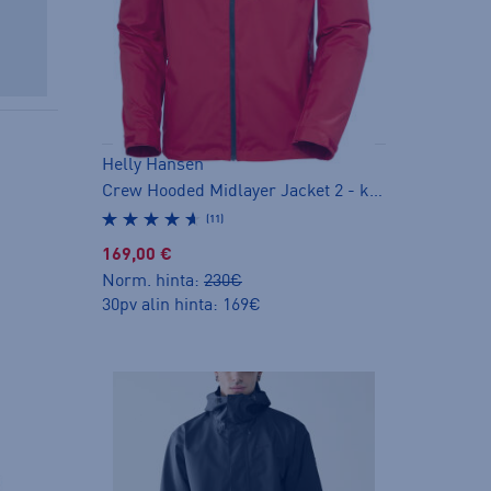
Helly Hansen
Crew Hooded Midlayer Jacket 2 - kuoritakki
(11)
169,00 €
Norm. hinta:
230€
30pv alin hinta: 169€