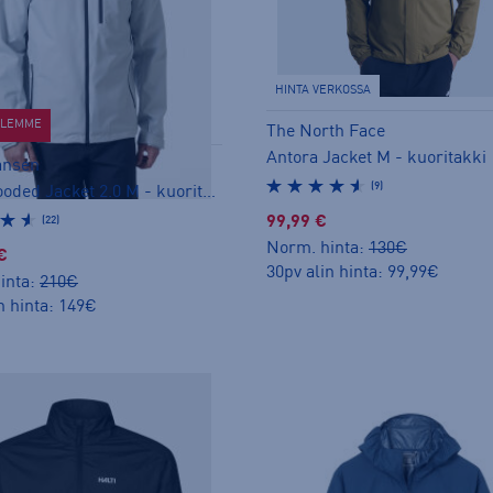
HINTA VERKOSSA
ELEMME
The North Face
Antora Jacket M - kuoritakki
ansen
(9)
Crew Hooded Jacket 2.0 M - kuoritakki
99,99 €
(22)
Norm. hinta:
130€
€
30pv alin hinta: 99,99€
inta:
210€
n hinta: 149€