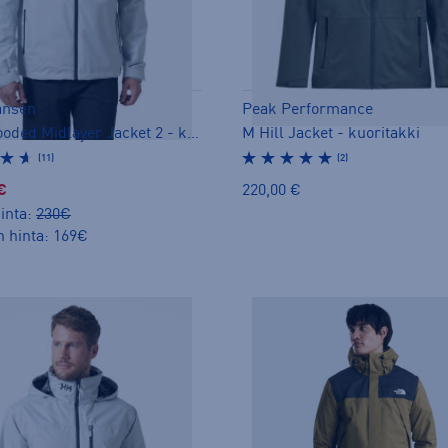
ansen
Peak Performance
Crew Hooded Midlayer Jacket 2 - kuoritakki
M Hill Jacket - kuoritakki
(11)
(2)
€
220,00 €
inta:
230€
n hinta: 169€