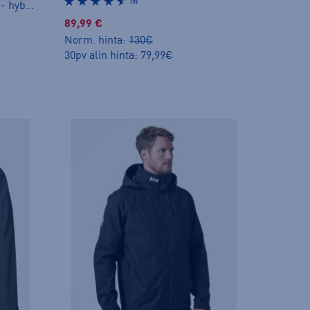
(5)
Helium Down Hybrid Hood M - hybriditakki
89,99 €
Norm. hinta:
130€
30pv alin hinta: 79,99€