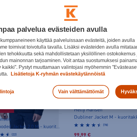
paa palvelua evästeiden avulla
kumppaneineen käyttää palveluissaan evästeitä, joiden avulla
e toimivat toivotulla tavalla. Lisäksi evästeiden avulla mitataa
den tehokkuutta sekä mahdollistetaan yksilöllinen ostokokemus 
dun mainonnan tarjoaminen. Voit antaa suostumuksesi painama
 kaikki”. Pystyt muuttamaan valintojasi myöhemmin ”Evästeaset
utta.
Lisätietoja K-ryhmän evästekäytännöistä
lintoja
Vain välttämättömät
Hyväks
LAATUA EDULLISESTI
ELEMME
Helly Hansen
Dubliner Jacket M - kuoritak
ansen
(78)
Crew Hooded Jacket 2.0 M - kuoritakki
99,99 €
(22)