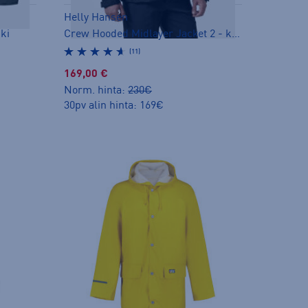
Helly Hansen
kki
Crew Hooded Midlayer Jacket 2 - kuoritakki
(11)
169,00 €
Norm. hinta:
230€
30pv alin hinta: 169€