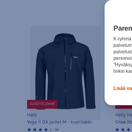
Parem
K-ryhmä 
palvelumm
palvelui
personoi
”Hyväksy
linkin ka
Lisää va
SUOSITTELEMME
SUOSITT
Halti
Helly H
Vega II DX jacket M - kuoritakki
(4)