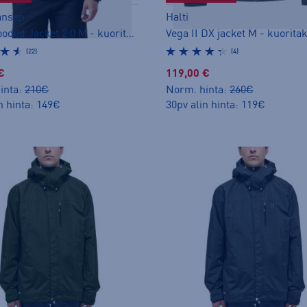
ansen
Halti
Crew Hooded Jacket 2.0 M - kuoritakki
Vega II DX jacket M - kuorita
(22)
(4)
€
119,00 €
inta:
210€
Norm. hinta:
260€
n hinta: 149€
30pv alin hinta: 119€