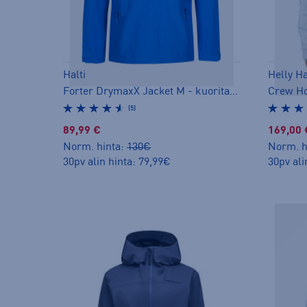
Halti
Helly H
Forter DrymaxX Jacket M - kuoritakki
(5)
89,99 €
169,00 
Norm. hinta:
130€
Norm. h
30pv alin hinta: 79,99€
30pv ali