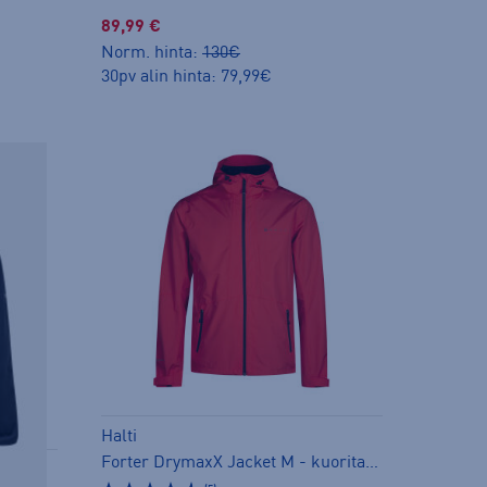
89,99 €
Norm. hinta:
130€
30pv alin hinta: 79,99€
Halti
Forter DrymaxX Jacket M - kuoritakki