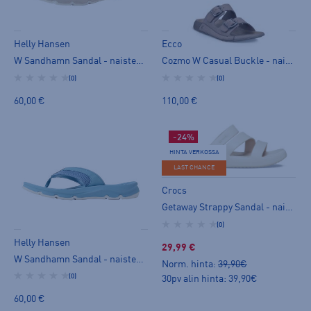
Helly Hansen
Ecco
W Sandhamn Sandal - naisten varvassandaalit
Cozmo W Casual Buckle - naisten pistokassandaalit
(0)
(0)
60,00 €
110,00 €
-24%
HINTA VERKOSSA
LAST CHANCE
Crocs
Getaway Strappy Sandal - naisten pistokassandaalit
(0)
Helly Hansen
29,99 €
W Sandhamn Sandal - naisten varvassandaalit
Norm. hinta:
39,90€
(0)
30pv alin hinta: 39,90€
60,00 €