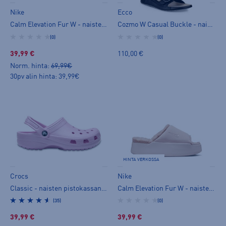
Nike
Ecco
Calm Elevation Fur W - naisten pistokassandaalit
Cozmo W Casual Buckle - naisten pistokassandaalit
(0)
(0)
39,99 €
110,00 €
Norm. hinta:
69,99€
30pv alin hinta: 39,99€
HINTA VERKOSSA
Crocs
Nike
Classic - naisten pistokassandaalit
Calm Elevation Fur W - naisten pistokassandaalit
(35)
(0)
39,99 €
39,99 €