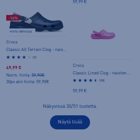
59,99 €
-16%
HINTA VERKOSSA
Crocs
Classic All Terrain Clog - naisten pistokassandaalit
(1)
Crocs
49,99 €
Classic Lined Clog - naisten pistokassandaalit
Norm. hinta:
59,90€
(10)
30pv alin hinta: 59,90€
59,99 €
Näkyvissä
30
/
51
tuotetta
.
Näytä lisää