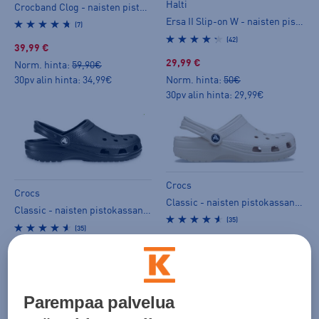
Halti
Crocband Clog - naisten pistokassandaalit
Ersa II Slip-on W - naisten pistokassandaalit
(7)
(42)
39,99 €
29,99 €
Norm. hinta:
59,90€
Norm. hinta:
50€
30pv alin hinta: 34,99€
30pv alin hinta: 29,99€
Crocs
Crocs
Classic - naisten pistokassandaalit
Classic - naisten pistokassandaalit
(35)
(35)
39,99 €
39,99 €
Norm. hinta:
54,90€
Norm. hinta:
54,90€
30pv alin hinta: 39,99€
30pv alin hinta: 39,99€
Parempaa palvelua