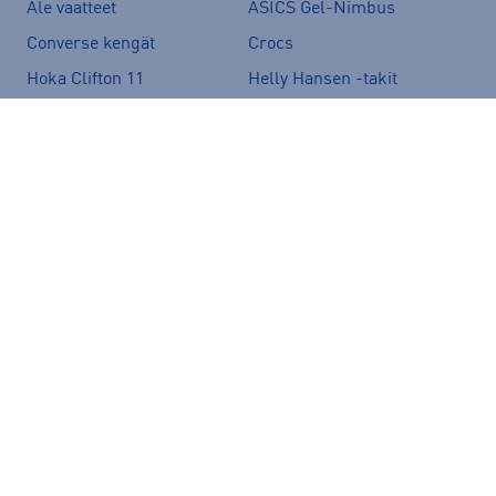
Ale vaatteet
ASICS Gel-Nimbus
Converse kengät
Crocs
Hoka Clifton 11
Helly Hansen -takit
Hybridipyörät
Jalkapallokengät
Juoksukengät
Juoksuliivit
Juoksuvyöt
Jääkiekkomailat
Kevyttoppatakit
Kevytuntuvatakit
Kuoritakit
Lasten pyörä
Maastopyörä
Merinovillakerrastot
New Balance 530
New Balance kengät
North Face takit
Paljasjalkakengät
Peak Performance takit
Polkupyörä
Pyöräilykengät
Pyöräilykypärä
Reput
Skechers kengät