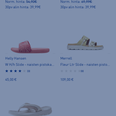
Norm. hinta:
54,90€
Norm. hinta:
69,99€
30pv alin hinta: 39,99€
30pv alin hinta: 39,99€
Helly Hansen
Merrell
W H/h Slide - naisten pistokassandaalit
Fleur Ltr Slide - naisten pistokassandaalit
(3)
(0)
45,00 €
109,00 €