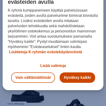
evästeiden avulla
HINTA VERKOSSA
K-ryhmä kumppaneineen käyttää palveluissaan
Crocs
evästeitä, joiden avulla palvelumme toimivat toivotulla
Crocband Flip Sandaali - naisten varvassandaalit
tavalla. Lisäksi evästeiden avulla mitataan
(0)
palveluiden tehokkuutta sekä mahdollistetaan
yksilöllinen ostokokemus ja personoidun mainonnan
29,99 €
Crocs
tarjoaminen. Voit antaa suostumuksesi painamalla
Norm. hinta:
34,90€
Crocband Clog - naisten pistokassandaalit
”Hyväksy kaikki”. Pystyt muuttamaan valintojasi
30pv alin hinta: 29,99€
myöhemmin ”Evästeasetukset”-linkin kautta.
(7)
Lisätietoja K-ryhmän evästekäytännöistä
39,99 €
Norm. hinta:
59,90€
30pv alin hinta: 34,99€
Lisää valintoja
Vain välttämättömät
Hyväksy kaikki
HINTA VERKOSSA