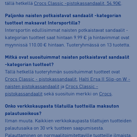
tällä hetkellä
Crocs Classic -pistokassandaalit, 54.90€
.
Paljonko naisten potkaistavat sandaalit -kategorian
tuotteet maksavat Intersportilla?
Intersportin edullisimmat naisten potkaistavat sandaalit -
kategorian tuotteet saat hintaan 9.99 € ja hintavimmat ovat
myynnissä 110.00 € hintaan. Tuoteryhmässä on 13 tuotetta.
Mitkä ovat suosituimmat naisten potkaistavat sandaalit
-kategorian tuotteet?
Tällä hetkellä tuoteryhmän suosituimmat tuotteet ovat
Crocs Classic - pistokassandaalit
,
Halti Ersa II Slip-on W -
naisten pistokassandaalit
ja
Crocs Classic -
pistokassandaalit
sekä suosituin merkki on
Crocs
.
Onko verkkokaupasta tilatuilla tuotteilla maksuton
palautusoikeus?
Ilman muuta. Kaikkien verkkokaupasta tilattujen tuotteiden
palautusaika on 30 vrk tuotteen saapumisesta.
Palauttaminen on normaalitoimitettaville tuotteille ilmaista.