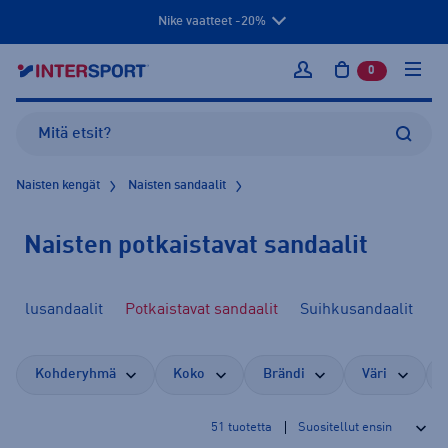
Nike vaatteet -20%
0
tuotetta osto
Kirjaudu sisään
Naisten kengät
Naisten sandaalit
Naisten potkaistavat sandaalit
rheilusandaalit
Potkaistavat sandaalit
Suihkusandaalit
Kohderyhmä
Koko
Brändi
Väri
51
tuotetta