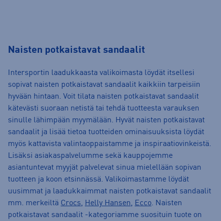
Naisten potkaistavat sandaalit
Intersportin laadukkaasta valikoimasta löydät itsellesi
sopivat naisten potkaistavat sandaalit kaikkiin tarpeisiin
hyvään hintaan. Voit tilata naisten potkaistavat sandaalit
kätevästi suoraan netistä tai tehdä tuotteesta varauksen
sinulle lähimpään myymälään. Hyvät naisten potkaistavat
sandaalit ja lisää tietoa tuotteiden ominaisuuksista löydät
myös kattavista valintaoppaistamme ja inspiraatiovinkeistä.
Lisäksi asiakaspalvelumme sekä kauppojemme
asiantuntevat myyjät palvelevat sinua mielellään sopivan
tuotteen ja koon etsinnässä. Valikoimastamme löydät
uusimmat ja laadukkaimmat naisten potkaistavat sandaalit
mm. merkeiltä
Crocs
,
Helly Hansen
,
Ecco
. Naisten
potkaistavat sandaalit -kategoriamme suosituin tuote on