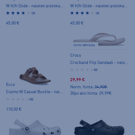
W H/h Slide - naisten pistokassandaalit
W H/h Slide - naisten pistokassandaalit
(3)
(3)
45,00 €
45,00 €
HINTA VERKOSSA
Crocs
Crocband Flip Sandaali - naisten varvassandaalit
(0)
29,99 €
Ecco
Norm. hinta:
34,90€
Cozmo W Casual Buckle - naisten pistokassandaalit
30pv alin hinta: 29,99€
(0)
110,00 €