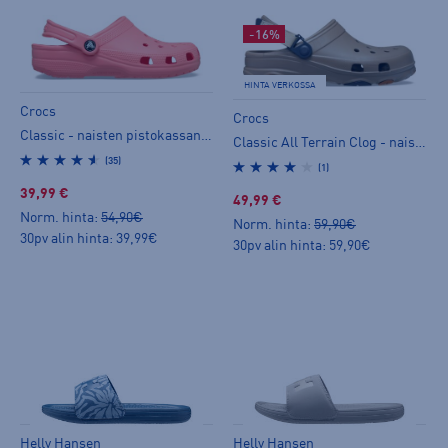
-16%
HINTA VERKOSSA
Crocs
Crocs
Classic - naisten pistokassandaalit
Classic All Terrain Clog - naisten pistokassandaalit
(35)
(1)
39,99 €
49,99 €
Norm. hinta:
54,90€
Norm. hinta:
59,90€
30pv alin hinta: 39,99€
30pv alin hinta: 59,90€
Helly Hansen
Helly Hansen