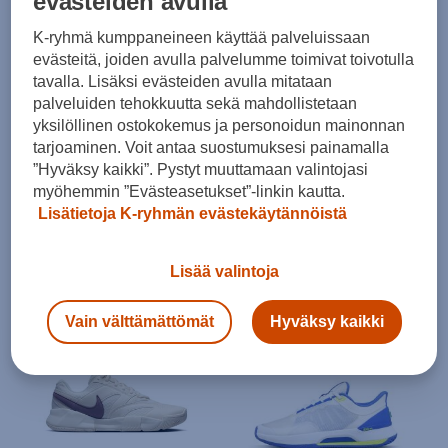
evästeiden avulla
K-ryhmä kumppaneineen käyttää palveluissaan
evästeitä, joiden avulla palvelumme toimivat toivotulla
tavalla. Lisäksi evästeiden avulla mitataan
palveluiden tehokkuutta sekä mahdollistetaan
yksilöllinen ostokokemus ja personoidun mainonnan
tarjoaminen. Voit antaa suostumuksesi painamalla
”Hyväksy kaikki”. Pystyt muuttamaan valintojasi
Nike
Wilson
myöhemmin ”Evästeasetukset”-linkin kautta.
Vapor Lite 3 Hard Court Tennis Shoes W - naisten tenniskengät
Intrigue Pro W - naisten tenniskengät
Lisätietoja K-ryhmän evästekäytännöistä
(0)
(0)
84,99 €
119,00 €
Lisää valintoja
Vain välttämättömät
Hyväksy kaikki