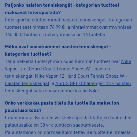
Paljonko naisten tenniskengät -kategorian tuotteet
maksavat Intersportilla?
Intersportin edullisimmat naisten tenniskengät -kategorian
tuotteet saat hintaan 74.99 € ja hintavimmat ovat myynnissä
160.00 € hintaan. Tuoteryhmässä on 16 tuotetta.
Mitkä ovat suosituimmat naisten tenniskengät -
kategorian tuotteet?
Tällä hetkellä tuoteryhmän suosituimmat tuotteet ovat
Nike
Vapor Lite 3 Hard Court Tennis Shoes W - naisten
tenniskengät
,
Nike Vapor 12 Hard Court Tennis Shoes W -
naisten tenniskengät
ja
ASICS GEL-Challenger 15 - naisten
tenniskengät
sekä suosituin merkki on
Nike
.
Onko verkkokaupasta tilatuilla tuotteilla maksuton
palautusoikeus?
Ilman muuta. Kaikkien verkkokaupasta tilattujen tuotteiden
palautusaika on 30 vrk tuotteen saapumisesta.
Palauttaminen on normaalitoimitettaville tuotteille ilmaista.