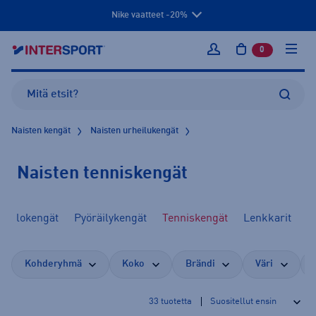
Nike vaatteet -20%
0
tuotetta osto
Kirjaudu sisään
Naisten kengät
Naisten urheilukengät
Naisten tenniskengät
ipallokengät
Pyöräilykengät
Tenniskengät
Lenkkarit
Kohderyhmä
Koko
Brändi
Väri
33
tuotetta