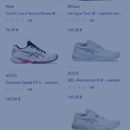
Nike
Wilson
Court Lite 4 Tennis Shoes W - naisten tenniskengät
Intrigue Tour W - naisten tenniskengät
(0)
(0)
74,99 €
149,00 €
ASICS
ASICS
GEL-Resolution X W - naisten tenniskengät
Solution Speed FF 4 - naisten tenniskengät
(0)
(0)
160,00 €
160,00 €