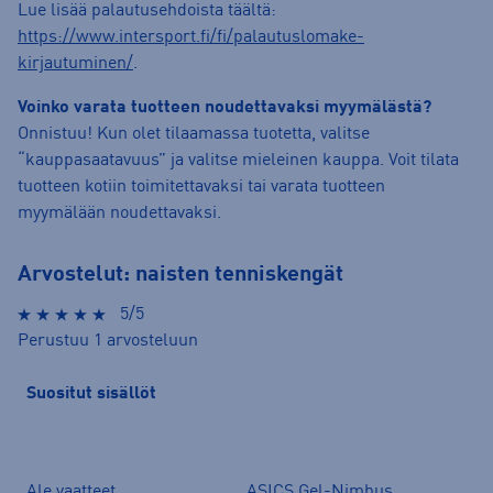
Lue lisää palautusehdoista täältä:
https://www.intersport.fi/fi/palautuslomake-
kirjautuminen/
.
Voinko varata tuotteen noudettavaksi myymälästä?
Onnistuu! Kun olet tilaamassa tuotetta, valitse
“kauppasaatavuus” ja valitse mieleinen kauppa. Voit tilata
tuotteen kotiin toimitettavaksi tai varata tuotteen
myymälään noudettavaksi.
Arvostelut: naisten tenniskengät
5/5
Perustuu 1 arvosteluun
Suositut sisällöt
Ale vaatteet
ASICS Gel-Nimbus