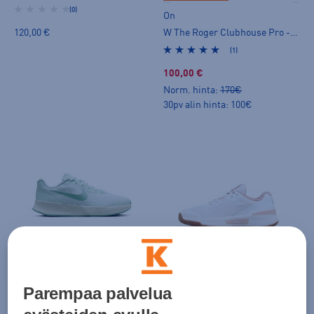
(0)
On
W The Roger Clubhouse Pro - naisten tenniskengät
120,00 €
(1)
100,00 €
Norm. hinta:
170€
30pv alin hinta: 100€
Nike
Wilson
Vapor Lite 3 Hard Court Tennis Shoes W - naisten tenniskengät
Intrigue Pro W - naisten tenniskengät
(0)
(0)
Parempaa palvelua
84,99 €
119,00 €