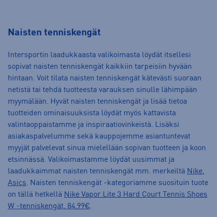
Naisten tenniskengät
Intersportin laadukkaasta valikoimasta löydät itsellesi
sopivat naisten tenniskengät kaikkiin tarpeisiin hyvään
hintaan. Voit tilata naisten tenniskengät kätevästi suoraan
netistä tai tehdä tuotteesta varauksen sinulle lähimpään
myymälään. Hyvät naisten tenniskengät ja lisää tietoa
tuotteiden ominaisuuksista löydät myös kattavista
valintaoppaistamme ja inspiraatiovinkeistä. Lisäksi
asiakaspalvelumme sekä kauppojemme asiantuntevat
myyjät palvelevat sinua mielellään sopivan tuotteen ja koon
etsinnässä. Valikoimastamme löydät uusimmat ja
laadukkaimmat naisten tenniskengät mm. merkeiltä
Nike
,
Asics
. Naisten tenniskengät -kategoriamme suosituin tuote
on tällä hetkellä
Nike Vapor Lite 3 Hard Court Tennis Shoes
W -tenniskengät, 84.99€
.