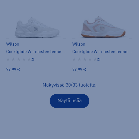
Wilson
Wilson
Courtglide W - naisten tenniskengät
Courtglide W - naisten tenniskengät
(0)
(0)
79,99 €
79,99 €
Näkyvissä
30
/
33
tuotetta
.
Näytä lisää